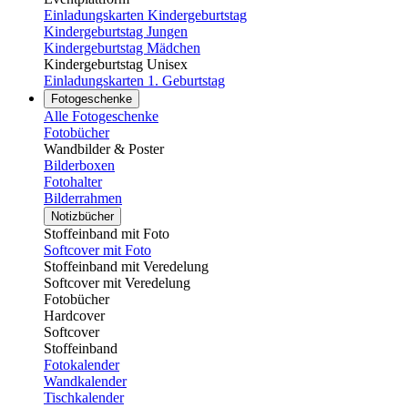
Einladungskarten Kindergeburtstag
Kindergeburtstag Jungen
Kindergeburtstag Mädchen
Kindergeburtstag Unisex
Einladungskarten 1. Geburtstag
Fotogeschenke
Alle Fotogeschenke
Fotobücher
Wandbilder & Poster
Bilderboxen
Fotohalter
Bilderrahmen
Notizbücher
Stoffeinband mit Foto
Softcover mit Foto
Stoffeinband mit Veredelung
Softcover mit Veredelung
Fotobücher
Hardcover
Softcover
Stoffeinband
Fotokalender
Wandkalender
Tischkalender