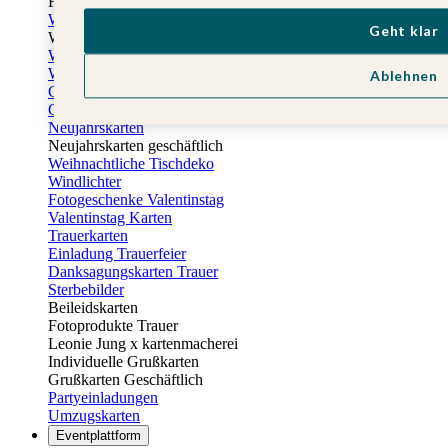
Fotogeschenke zu Ostern
Weihnachtskarten
Geht klar
Weihnachtskarten selbst gestalten
Weihnachtskarten geschäftlich
Weihnachtsfeier Einladungen
Ablehnen
Geschenkaufkleber Weihnachten
Geschenkanhänger Weihnachten
Neujahrskarten
Neujahrskarten geschäftlich
Weihnachtliche Tischdeko
Windlichter
Fotogeschenke Valentinstag
Valentinstag Karten
Trauerkarten
Einladung Trauerfeier
Danksagungskarten Trauer
Sterbebilder
Beileidskarten
Fotoprodukte Trauer
Leonie Jung x kartenmacherei
Individuelle Grußkarten
Grußkarten Geschäftlich
Partyeinladungen
Umzugskarten
Eventplattform