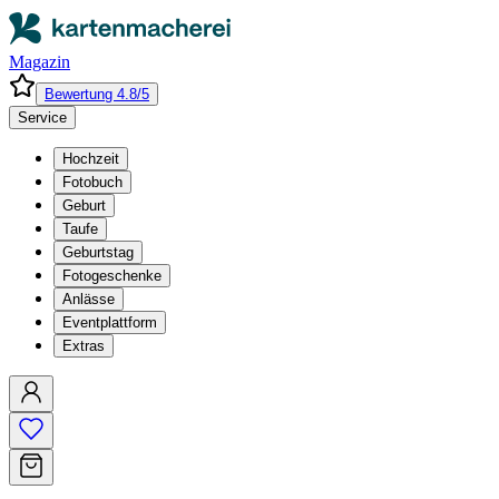
Magazin
Bewertung 4.8/5
Service
Hochzeit
Fotobuch
Geburt
Taufe
Geburtstag
Fotogeschenke
Anlässe
Eventplattform
Extras