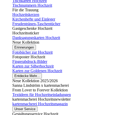
Tischkarten Hochzeit
Tischnummern Hochzeit
Für die Trauung
Hochzeitskerzen
Kirchenhefte und Einleger
Freudentränen-Taschentücher
Gastgeschenke Hochzeit
Hochzeitssticker
Danksagungskarten Hochzeit
Neue Kollektion
Erinnerungen
Fotobücher zur Hochzeit
Fotoposter Hochzeit
Fingerabdruck-Bilder
Karten zur Silberhochzeit
Karten zur Goldenen Hochzeit
Entdecke Mehr...
Neue Kollektion 2025/2026
Sanna Lindström x kartenmacherei
From Lover to Forever Kollektion
Textideen für Hochzeitseinladungen
kartenmacherei Hochzeitsnewsletter
kartenmacherei Hochzeitsmagazin
Unser Service
Gestaltungsservice Hochzeit