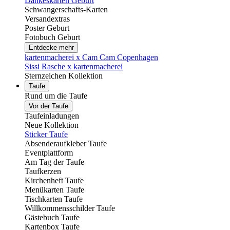
Dankeskarten Geburt
Schwangerschafts-Karten
Versandextras
Poster Geburt
Fotobuch Geburt
Entdecke mehr
kartenmacherei x Cam Cam Copenhagen
Sissi Rasche x kartenmacherei
Sternzeichen Kollektion
Taufe
Rund um die Taufe
Vor der Taufe
Taufeinladungen
Neue Kollektion
Sticker Taufe
Absenderaufkleber Taufe
Eventplattform
Am Tag der Taufe
Taufkerzen
Kirchenheft Taufe
Menükarten Taufe
Tischkarten Taufe
Willkommensschilder Taufe
Gästebuch Taufe
Kartenbox Taufe