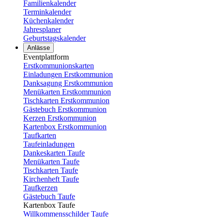
Familienkalender
Terminkalender
Küchenkalender
Jahresplaner
Geburtstagskalender
Anlässe
Eventplattform
Erstkommunionskarten
Einladungen Erstkommunion
Danksagung Erstkommunion
Menükarten Erstkommunion
Tischkarten Erstkommunion
Gästebuch Erstkommunion
Kerzen Erstkommunion
Kartenbox Erstkommunion
Taufkarten
Taufeinladungen
Dankeskarten Taufe
Menükarten Taufe
Tischkarten Taufe
Kirchenheft Taufe
Taufkerzen
Gästebuch Taufe
Kartenbox Taufe
Willkommensschilder Taufe