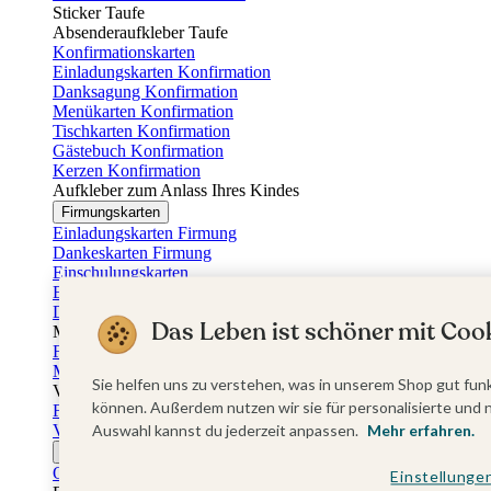
Sticker Taufe
Absenderaufkleber Taufe
Konfirmationskarten
Einladungskarten Konfirmation
Danksagung Konfirmation
Menükarten Konfirmation
Tischkarten Konfirmation
Gästebuch Konfirmation
Kerzen Konfirmation
Aufkleber zum Anlass Ihres Kindes
Firmungskarten
Einladungskarten Firmung
Dankeskarten Firmung
Einschulungskarten
Einladungskarten Einschulung
Danksagung Einschulung
Das Leben ist schöner mit Cook
Muttertag
Fotogeschenke Muttertag
Muttertagskarten
Sie helfen uns zu verstehen, was in unserem Shop gut funk
Vatertag
können. Außerdem nutzen wir sie für personalisierte und 
Fotogeschenke Vatertag
Vatertagskarten
Auswahl kannst du jederzeit anpassen.
Mehr erfahren.
Ostern
Osterkarten
Einstellunge