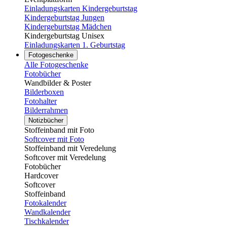
Einladungskarten Kindergeburtstag
Kindergeburtstag Jungen
Kindergeburtstag Mädchen
Kindergeburtstag Unisex
Einladungskarten 1. Geburtstag
Fotogeschenke
Alle Fotogeschenke
Fotobücher
Wandbilder & Poster
Bilderboxen
Fotohalter
Bilderrahmen
Notizbücher
Stoffeinband mit Foto
Softcover mit Foto
Stoffeinband mit Veredelung
Softcover mit Veredelung
Fotobücher
Hardcover
Softcover
Stoffeinband
Fotokalender
Wandkalender
Tischkalender