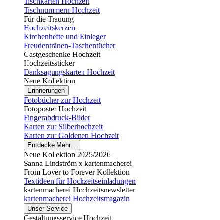
Tischkarten Hochzeit
Tischnummern Hochzeit
Für die Trauung
Hochzeitskerzen
Kirchenhefte und Einleger
Freudentränen-Taschentücher
Gastgeschenke Hochzeit
Hochzeitssticker
Danksagungskarten Hochzeit
Neue Kollektion
Erinnerungen
Fotobücher zur Hochzeit
Fotoposter Hochzeit
Fingerabdruck-Bilder
Karten zur Silberhochzeit
Karten zur Goldenen Hochzeit
Entdecke Mehr...
Neue Kollektion 2025/2026
Sanna Lindström x kartenmacherei
From Lover to Forever Kollektion
Textideen für Hochzeitseinladungen
kartenmacherei Hochzeitsnewsletter
kartenmacherei Hochzeitsmagazin
Unser Service
Gestaltungsservice Hochzeit