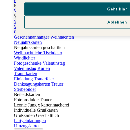
Osterkarten
Fotogeschenke zu Ostern
Geht klar
Weihnachtskarten
Weihnachtskarten selbst gestalten
Weihnachtskarten geschäftlich
Ablehnen
Weihnachtsfeier Einladungen
Geschenkaufkleber Weihnachten
Geschenkanhänger Weihnachten
Neujahrskarten
Neujahrskarten geschäftlich
Weihnachtliche Tischdeko
Windlichter
Fotogeschenke Valentinstag
Valentinstag Karten
Trauerkarten
Einladung Trauerfeier
Danksagungskarten Trauer
Sterbebilder
Beileidskarten
Fotoprodukte Trauer
Leonie Jung x kartenmacherei
Individuelle Grußkarten
Grußkarten Geschäftlich
Partyeinladungen
Umzugskarten