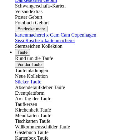
Dankeskarten Geburt
Schwangerschafts-Karten
Versandextras
Poster Geburt
Fotobuch Geburt
Entdecke mehr
kartenmacherei x Cam Cam Copenhagen
Sissi Rasche x kartenmacherei
Sternzeichen Kollektion
Taufe
Rund um die Taufe
Vor der Taufe
Taufeinladungen
Neue Kollektion
Sticker Taufe
Absenderaufkleber Taufe
Eventplattform
Am Tag der Taufe
Taufkerzen
Kirchenheft Taufe
Menükarten Taufe
Tischkarten Taufe
Willkommensschilder Taufe
Gästebuch Taufe
Kartenbox Taufe