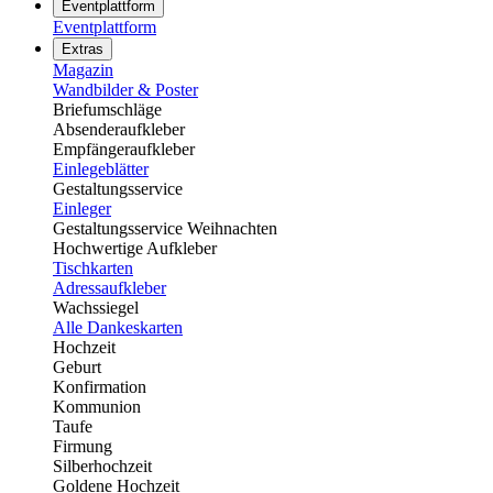
Eventplattform
Eventplattform
Extras
Magazin
Wandbilder & Poster
Briefumschläge
Absenderaufkleber
Empfängeraufkleber
Einlegeblätter
Gestaltungsservice
Einleger
Gestaltungsservice Weihnachten
Hochwertige Aufkleber
Tischkarten
Adressaufkleber
Wachssiegel
Alle Dankeskarten
Hochzeit
Geburt
Konfirmation
Kommunion
Taufe
Firmung
Silberhochzeit
Goldene Hochzeit