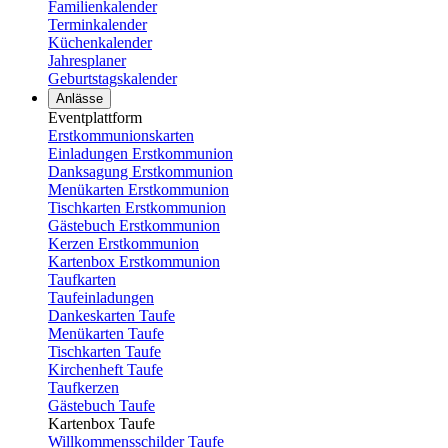
Familienkalender
Terminkalender
Küchenkalender
Jahresplaner
Geburtstagskalender
Anlässe
Eventplattform
Erstkommunionskarten
Einladungen Erstkommunion
Danksagung Erstkommunion
Menükarten Erstkommunion
Tischkarten Erstkommunion
Gästebuch Erstkommunion
Kerzen Erstkommunion
Kartenbox Erstkommunion
Taufkarten
Taufeinladungen
Dankeskarten Taufe
Menükarten Taufe
Tischkarten Taufe
Kirchenheft Taufe
Taufkerzen
Gästebuch Taufe
Kartenbox Taufe
Willkommensschilder Taufe