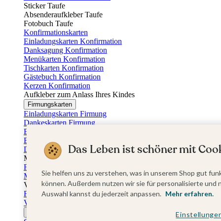
Sticker Taufe
Absenderaufkleber Taufe
Fotobuch Taufe
Konfirmationskarten
Einladungskarten Konfirmation
Danksagung Konfirmation
Menükarten Konfirmation
Tischkarten Konfirmation
Gästebuch Konfirmation
Kerzen Konfirmation
Aufkleber zum Anlass Ihres Kindes
Firmungskarten
Einladungskarten Firmung
Dankeskarten Firmung
Einschulungskarten
Einladungskarten Einschulung
Das Leben ist schöner mit Cook
Danksagung Einschulung
Muttertag
Fotogeschenke Muttertag
Sie helfen uns zu verstehen, was in unserem Shop gut funk
Muttertagskarten
können. Außerdem nutzen wir sie für personalisierte und 
Vatertag
Fotogeschenke Vatertag
Auswahl kannst du jederzeit anpassen.
Mehr erfahren.
Vatertagskarten
Ostern
Einstellunge