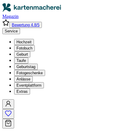
Magazin
Bewertung 4.8/5
Service
Hochzeit
Fotobuch
Geburt
Taufe
Geburtstag
Fotogeschenke
Anlässe
Eventplattform
Extras