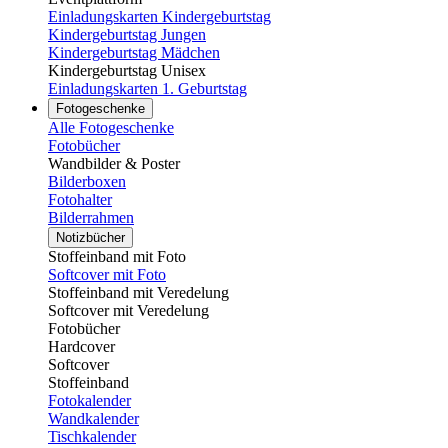
Einladungskarten Kindergeburtstag
Kindergeburtstag Jungen
Kindergeburtstag Mädchen
Kindergeburtstag Unisex
Einladungskarten 1. Geburtstag
Fotogeschenke
Alle Fotogeschenke
Fotobücher
Wandbilder & Poster
Bilderboxen
Fotohalter
Bilderrahmen
Notizbücher
Stoffeinband mit Foto
Softcover mit Foto
Stoffeinband mit Veredelung
Softcover mit Veredelung
Fotobücher
Hardcover
Softcover
Stoffeinband
Fotokalender
Wandkalender
Tischkalender