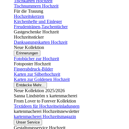
Tischkarten Hochzeit
Tischnummern Hochzeit
Für die Trauung
Hochzeitskerzen
Kirchenhefte und Einleger
Freudentränen-Taschentücher
Gastgeschenke Hochzeit
Hochzeitssticker
Danksagungskarten Hochzeit
Neue Kollektion
Erinnerungen
Fotobücher zur Hochzeit
Fotoposter Hochzeit
Fingerabdruck-Bilder
Karten zur Silberhochzeit
Karten zur Goldenen Hochzeit
Entdecke Mehr...
Neue Kollektion 2025/2026
Sanna Lindström x kartenmacherei
From Lover to Forever Kollektion
Textideen für Hochzeitseinladungen
kartenmacherei Hochzeitsnewsletter
kartenmacherei Hochzeitsmagazin
Unser Service
Gestaltungsservice Hochzeit