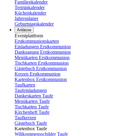
Familienkalender
Terminkalender
Küchenkalender
Jahresplaner
Geburtstagskalender
Anlässe
Eventplattform
Erstkommunionskarten
Einladungen Erstkommunion
Danksagung Erstkommunion
Menükarten Erstkommunion
Tischkarten Erstkommunion
Gästebuch Erstkommunion
Kerzen Erstkommunion
Kartenbox Erstkommunion
Taufkarten
Taufeinladungen
Dankeskarten Taufe
Menükarten Taufe
Tischkarten Taufe
Kirchenheft Taufe
Taufkerzen
Gästebuch Taufe
Kartenbox Taufe
Willkommensschilder Taufe