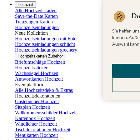
Hochzeit
Alle Hochzeitskarten
Da
Save-the-Date Karten
Trauzeugen Karten
Hochzeitseinladungen
Sie helfen uns
Neue Kollektion
können. Außer
Hochzeitseinladungen mit Foto
Auswahl kanns
Hochzeitseinladungen schlicht
Hochzeitseinladungen greenery
Hochzeitskarten Zubehör
Briefumschläge Hochzeit
Hochzeitssticker
Wachssiegel Hochzeit
Antwortkarten Hochzeit
Eventplattform
Alle Hochzeitsdeko & Extras
Hochzeitsdekorationen
Gästebücher Hochzeit
Sitzplan Hochzeit
Willkommensschilder Hochzeit
Kartenbox Hochzeit
Windlichter Hochzeit
Tischdekorationen Hochzeit
Menükarten Hochzeit