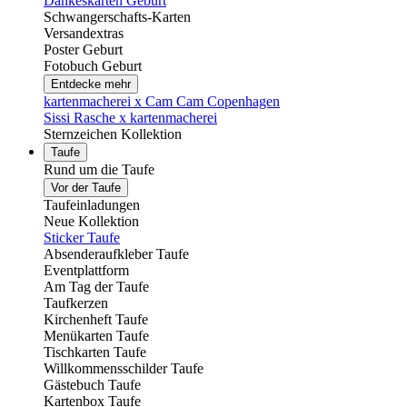
Dankeskarten Geburt
Schwangerschafts-Karten
Versandextras
Poster Geburt
Fotobuch Geburt
Entdecke mehr
kartenmacherei x Cam Cam Copenhagen
Sissi Rasche x kartenmacherei
Sternzeichen Kollektion
Taufe
Rund um die Taufe
Vor der Taufe
Taufeinladungen
Neue Kollektion
Sticker Taufe
Absenderaufkleber Taufe
Eventplattform
Am Tag der Taufe
Taufkerzen
Kirchenheft Taufe
Menükarten Taufe
Tischkarten Taufe
Willkommensschilder Taufe
Gästebuch Taufe
Kartenbox Taufe