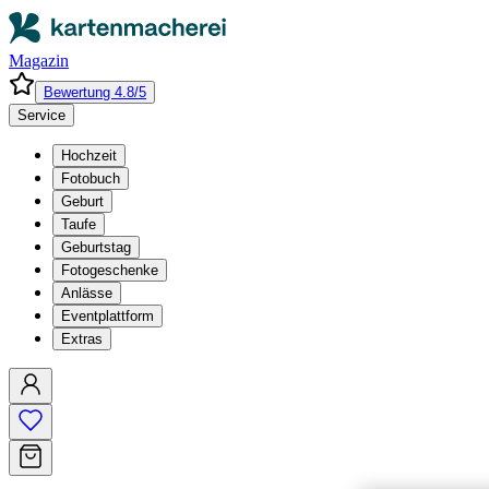
Magazin
Bewertung 4.8/5
Service
Hochzeit
Fotobuch
Geburt
Taufe
Geburtstag
Fotogeschenke
Anlässe
Eventplattform
Extras