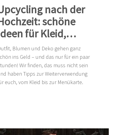
Upcycling nach der
Hochzeit: schöne
Ideen für Kleid,
Blumen & Co.
utfit, Blumen und Deko gehen ganz
chön ins Geld – und das nur für ein paar
tunden! Wir finden, das muss nicht sein
nd haben Tipps zur Weiterverwendung
ür euch, vom Kleid bis zur Menükarte.