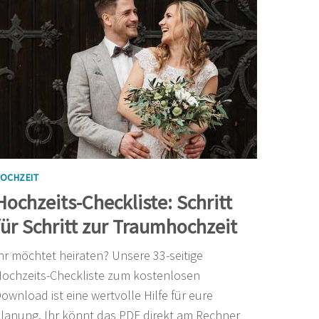
OCHZEIT
Hochzeits-Checkliste: Schritt
für Schritt zur Traumhochzeit
hr möchtet heiraten? Unsere 33-seitige
ochzeits-Checkliste zum kostenlosen
ownload ist eine wertvolle Hilfe für eure
lanung. Ihr könnt das PDF direkt am Rechner