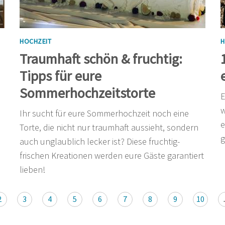
HOCHZEIT
H
Traumhaft schön & fruchtig:
Tipps für eure
Sommerhochzeitstorte
E
w
Ihr sucht für eure Sommerhochzeit noch eine
e
Torte, die nicht nur traumhaft aussieht, sondern
g
auch unglaublich lecker ist? Diese fruchtig-
frischen Kreationen werden eure Gäste garantiert
lieben!
2
3
4
5
6
7
8
9
10
.