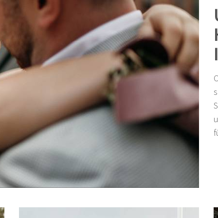
O
s
S
u
f