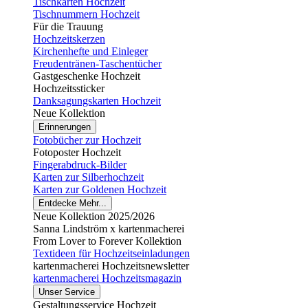
Tischkarten Hochzeit
Tischnummern Hochzeit
Für die Trauung
Hochzeitskerzen
Kirchenhefte und Einleger
Freudentränen-Taschentücher
Gastgeschenke Hochzeit
Hochzeitssticker
Danksagungskarten Hochzeit
Neue Kollektion
Erinnerungen
Fotobücher zur Hochzeit
Fotoposter Hochzeit
Fingerabdruck-Bilder
Karten zur Silberhochzeit
Karten zur Goldenen Hochzeit
Entdecke Mehr...
Neue Kollektion 2025/2026
Sanna Lindström x kartenmacherei
From Lover to Forever Kollektion
Textideen für Hochzeitseinladungen
kartenmacherei Hochzeitsnewsletter
kartenmacherei Hochzeitsmagazin
Unser Service
Gestaltungsservice Hochzeit