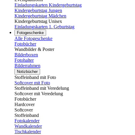
Einladungskarten Kindergeburtstag
Kindergeburtstag Jungen
Kindergeburtstag Mädchen
Kindergeburtstag Unisex
Einladungskarten 1. Geburtstag
Fotogeschenke
Alle Fotogeschenke
Fotobücher
Wandbilder & Poster
Bilderboxen
Fotohalter
Bilderrahmen
Notizbücher
Stoffeinband mit Foto
Softcover mit Foto
Stoffeinband mit Veredelung
Softcover mit Veredelung
Fotobücher
Hardcover
Softcover
Stoffeinband
Fotokalender
Wandkalender
Tischkalender