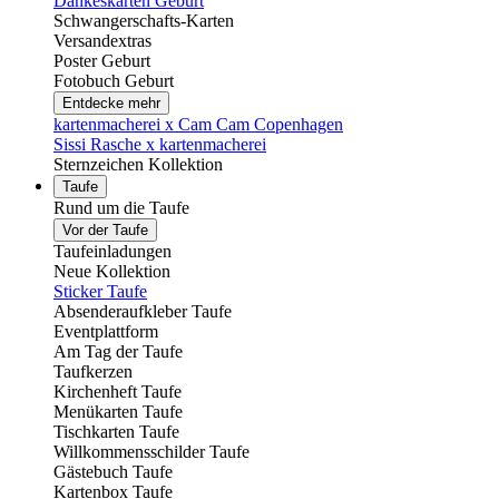
Dankeskarten Geburt
Schwangerschafts-Karten
Versandextras
Poster Geburt
Fotobuch Geburt
Entdecke mehr
kartenmacherei x Cam Cam Copenhagen
Sissi Rasche x kartenmacherei
Sternzeichen Kollektion
Taufe
Rund um die Taufe
Vor der Taufe
Taufeinladungen
Neue Kollektion
Sticker Taufe
Absenderaufkleber Taufe
Eventplattform
Am Tag der Taufe
Taufkerzen
Kirchenheft Taufe
Menükarten Taufe
Tischkarten Taufe
Willkommensschilder Taufe
Gästebuch Taufe
Kartenbox Taufe