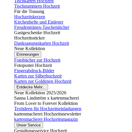
Tischkarten Hochzeit
Tischnummern Hochzeit
Für die Trauung
Hochzeitskerzen
Kirchenhefte und Einleger
Freudentränen-Taschentücher
Gastgeschenke Hochzeit
Hochzeitssticker
Danksagungskarten Hochzeit
Neue Kollektion
Erinnerungen
Fotobücher zur Hochzeit
Fotoposter Hochzeit
Fingerabdruck-Bilder
Karten zur Silberhochzeit
Karten zur Goldenen Hochzeit
Entdecke Mehr...
Neue Kollektion 2025/2026
Sanna Lindström x kartenmacherei
From Lover to Forever Kollektion
Textideen für Hochzeitseinladungen
kartenmacherei Hochzeitsnewsletter
kartenmacherei Hochzeitsmagazin
Unser Service
Gestaltungsservice Hochzeit