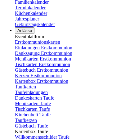
Familienkalender
Terminkalender
Küchenkalender
Jahresplaner
Geburtstagskalender
Anlässe
Eventplattform
Erstkommunionskarten
Einladungen Erstkommunion
Danksagung Erstkommunion
Menükarten Erstkommunion
Tischkarten Erstkommunion
Gästebuch Erstkommunion
Kerzen Erstkommunion
Kartenbox Erstkommunion
Taufkarten
Taufeinladungen
Dankeskarten Taufe
Menükarten Taufe
Tischkarten Taufe
Kirchenheft Taufe
Taufkerzen
Gästebuch Taufe
Kartenbox Taufe
Willkommensschilder Taufe