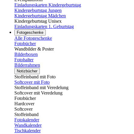
Einladungskarten Kindergeburtstag
Kindergeburtstag Jungen
Kindergeburtstag Mädchen
Kindergeburtstag Unisex
Einladungskarten 1. Geburtstag
Fotogeschenke
Alle Fotogeschenke
Fotobücher
Wandbilder & Poster
Bilderboxen
Fotohalter
Bilderrahmen
Notizbücher
Stoffeinband mit Foto
Softcover mit Foto
Stoffeinband mit Veredelung
Softcover mit Veredelung
Fotobücher
Hardcover
Softcover
Stoffeinband
Fotokalender
Wandkalender
Tischkalender