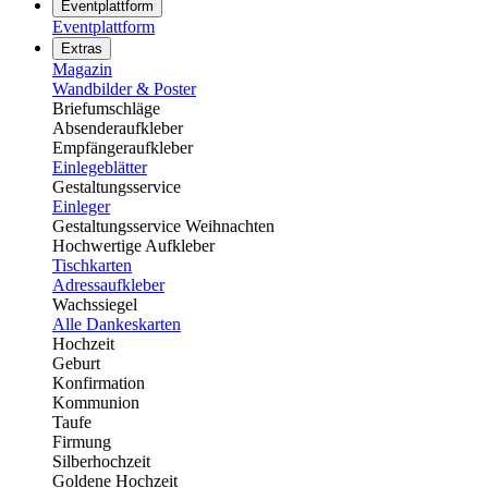
Eventplattform
Eventplattform
Extras
Magazin
Wandbilder & Poster
Briefumschläge
Absenderaufkleber
Empfängeraufkleber
Einlegeblätter
Gestaltungsservice
Einleger
Gestaltungsservice Weihnachten
Hochwertige Aufkleber
Tischkarten
Adressaufkleber
Wachssiegel
Alle Dankeskarten
Hochzeit
Geburt
Konfirmation
Kommunion
Taufe
Firmung
Silberhochzeit
Goldene Hochzeit