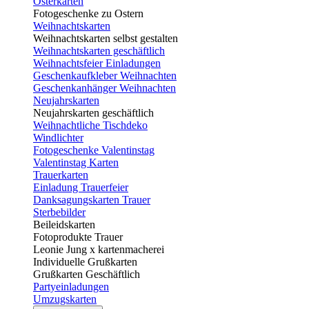
Osterkarten
Fotogeschenke zu Ostern
Weihnachtskarten
Weihnachtskarten selbst gestalten
Weihnachtskarten geschäftlich
Weihnachtsfeier Einladungen
Geschenkaufkleber Weihnachten
Geschenkanhänger Weihnachten
Neujahrskarten
Neujahrskarten geschäftlich
Weihnachtliche Tischdeko
Windlichter
Fotogeschenke Valentinstag
Valentinstag Karten
Trauerkarten
Einladung Trauerfeier
Danksagungskarten Trauer
Sterbebilder
Beileidskarten
Fotoprodukte Trauer
Leonie Jung x kartenmacherei
Individuelle Grußkarten
Grußkarten Geschäftlich
Partyeinladungen
Umzugskarten