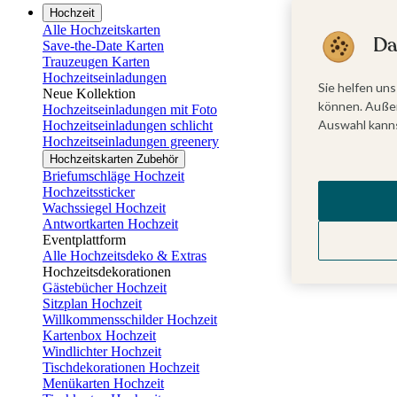
Hochzeit
Alle Hochzeitskarten
Da
Save-the-Date Karten
Trauzeugen Karten
Hochzeitseinladungen
Sie helfen uns
Neue Kollektion
können. Außer
Hochzeitseinladungen mit Foto
Auswahl kanns
Hochzeitseinladungen schlicht
Hochzeitseinladungen greenery
Hochzeitskarten Zubehör
Briefumschläge Hochzeit
Hochzeitssticker
Wachssiegel Hochzeit
Antwortkarten Hochzeit
Eventplattform
Alle Hochzeitsdeko & Extras
Hochzeitsdekorationen
Gästebücher Hochzeit
Sitzplan Hochzeit
Willkommensschilder Hochzeit
Kartenbox Hochzeit
Windlichter Hochzeit
Tischdekorationen Hochzeit
Menükarten Hochzeit