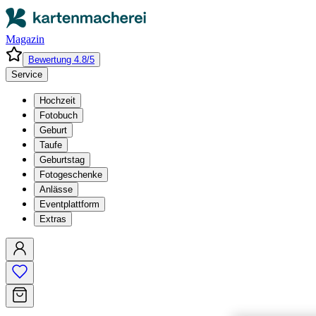
Magazin
Bewertung 4.8/5
Service
Hochzeit
Fotobuch
Geburt
Taufe
Geburtstag
Fotogeschenke
Anlässe
Eventplattform
Extras