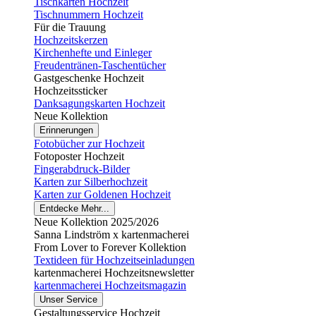
Tischkarten Hochzeit
Tischnummern Hochzeit
Für die Trauung
Hochzeitskerzen
Kirchenhefte und Einleger
Freudentränen-Taschentücher
Gastgeschenke Hochzeit
Hochzeitssticker
Danksagungskarten Hochzeit
Neue Kollektion
Erinnerungen
Fotobücher zur Hochzeit
Fotoposter Hochzeit
Fingerabdruck-Bilder
Karten zur Silberhochzeit
Karten zur Goldenen Hochzeit
Entdecke Mehr...
Neue Kollektion 2025/2026
Sanna Lindström x kartenmacherei
From Lover to Forever Kollektion
Textideen für Hochzeitseinladungen
kartenmacherei Hochzeitsnewsletter
kartenmacherei Hochzeitsmagazin
Unser Service
Gestaltungsservice Hochzeit