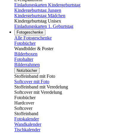
Einladungskarten Kindergeburtstag
Kindergeburtstag Jungen
Kindergeburtstag Mädchen
Kindergeburtstag Unisex
Einladungskarten 1. Geburtstag
Fotogeschenke
Alle Fotogeschenke
Fotobücher
Wandbilder & Poster
Bilderboxen
Fotohalter
Bilderrahmen
Notizbücher
Stoffeinband mit Foto
Softcover mit Foto
Stoffeinband mit Veredelung
Softcover mit Veredelung
Fotobücher
Hardcover
Softcover
Stoffeinband
Fotokalender
Wandkalender
Tischkalender