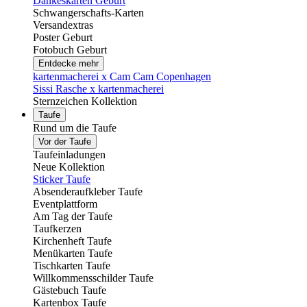
Dankeskarten Geburt
Schwangerschafts-Karten
Versandextras
Poster Geburt
Fotobuch Geburt
Entdecke mehr
kartenmacherei x Cam Cam Copenhagen
Sissi Rasche x kartenmacherei
Sternzeichen Kollektion
Taufe
Rund um die Taufe
Vor der Taufe
Taufeinladungen
Neue Kollektion
Sticker Taufe
Absenderaufkleber Taufe
Eventplattform
Am Tag der Taufe
Taufkerzen
Kirchenheft Taufe
Menükarten Taufe
Tischkarten Taufe
Willkommensschilder Taufe
Gästebuch Taufe
Kartenbox Taufe