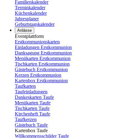
Familienkalender
Terminkalender
Küchenkalender
Jahresplaner
Geburtstagskalender
Anlässe
Eventplattform
Erstkommunionskarten
Einladungen Erstkommunion
Danksagung Erstkommunion
Menükarten Erstkommunion
Tischkarten Erstkommunion
Gästebuch Erstkommunion
Kerzen Erstkommunion
Kartenbox Erstkommunion
Taufkarten
Taufeinladungen
Dankeskarten Taufe
Menükarten Taufe
Tischkarten Taufe
Kirchenheft Taufe
Taufkerzen
Gästebuch Taufe
Kartenbox Taufe
Willkommensschilder Taufe