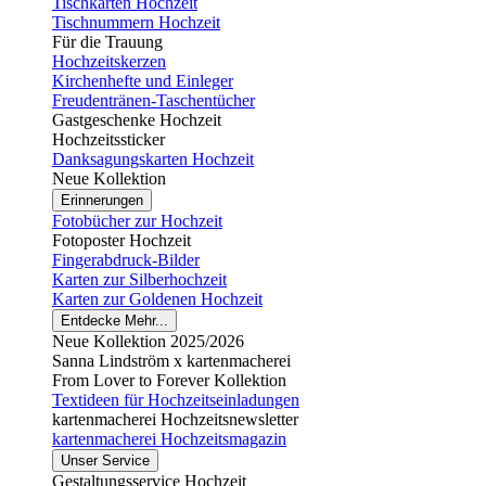
Tischkarten Hochzeit
Tischnummern Hochzeit
Für die Trauung
Hochzeitskerzen
Kirchenhefte und Einleger
Freudentränen-Taschentücher
Gastgeschenke Hochzeit
Hochzeitssticker
Danksagungskarten Hochzeit
Neue Kollektion
Erinnerungen
Fotobücher zur Hochzeit
Fotoposter Hochzeit
Fingerabdruck-Bilder
Karten zur Silberhochzeit
Karten zur Goldenen Hochzeit
Entdecke Mehr...
Neue Kollektion 2025/2026
Sanna Lindström x kartenmacherei
From Lover to Forever Kollektion
Textideen für Hochzeitseinladungen
kartenmacherei Hochzeitsnewsletter
kartenmacherei Hochzeitsmagazin
Unser Service
Gestaltungsservice Hochzeit