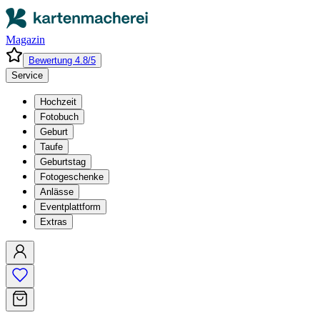
Magazin
Bewertung 4.8/5
Service
Hochzeit
Fotobuch
Geburt
Taufe
Geburtstag
Fotogeschenke
Anlässe
Eventplattform
Extras