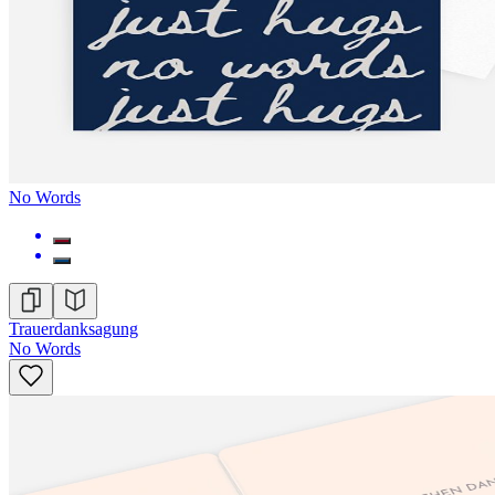
No Words
Trauerdanksagung
No Words