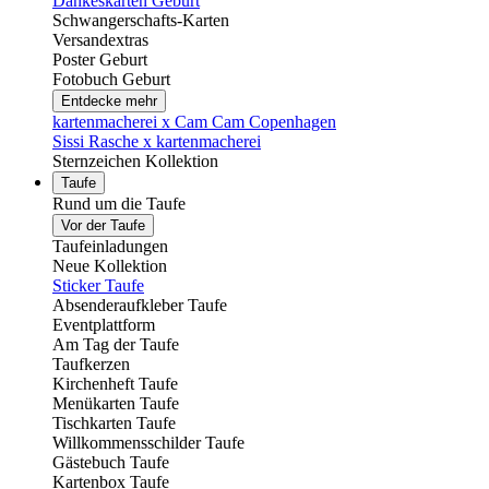
Dankeskarten Geburt
Schwangerschafts-Karten
Versandextras
Poster Geburt
Fotobuch Geburt
Entdecke mehr
kartenmacherei x Cam Cam Copenhagen
Sissi Rasche x kartenmacherei
Sternzeichen Kollektion
Taufe
Rund um die Taufe
Vor der Taufe
Taufeinladungen
Neue Kollektion
Sticker Taufe
Absenderaufkleber Taufe
Eventplattform
Am Tag der Taufe
Taufkerzen
Kirchenheft Taufe
Menükarten Taufe
Tischkarten Taufe
Willkommensschilder Taufe
Gästebuch Taufe
Kartenbox Taufe