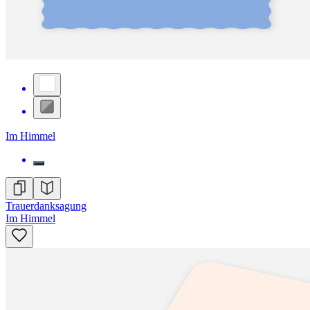
Im Himmel
Trauerdanksagung
Im Himmel