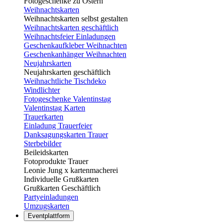
Fotogeschenke zu Ostern
Weihnachtskarten
Weihnachtskarten selbst gestalten
Weihnachtskarten geschäftlich
Weihnachtsfeier Einladungen
Geschenkaufkleber Weihnachten
Geschenkanhänger Weihnachten
Neujahrskarten
Neujahrskarten geschäftlich
Weihnachtliche Tischdeko
Windlichter
Fotogeschenke Valentinstag
Valentinstag Karten
Trauerkarten
Einladung Trauerfeier
Danksagungskarten Trauer
Sterbebilder
Beileidskarten
Fotoprodukte Trauer
Leonie Jung x kartenmacherei
Individuelle Grußkarten
Grußkarten Geschäftlich
Partyeinladungen
Umzugskarten
Eventplattform