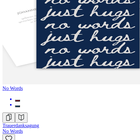
No Words
Trauerdanksagung
No Words