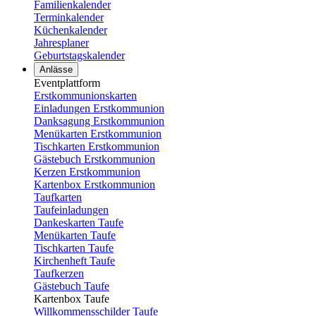
Familienkalender
Terminkalender
Küchenkalender
Jahresplaner
Geburtstagskalender
Anlässe
Eventplattform
Erstkommunionskarten
Einladungen Erstkommunion
Danksagung Erstkommunion
Menükarten Erstkommunion
Tischkarten Erstkommunion
Gästebuch Erstkommunion
Kerzen Erstkommunion
Kartenbox Erstkommunion
Taufkarten
Taufeinladungen
Dankeskarten Taufe
Menükarten Taufe
Tischkarten Taufe
Kirchenheft Taufe
Taufkerzen
Gästebuch Taufe
Kartenbox Taufe
Willkommensschilder Taufe