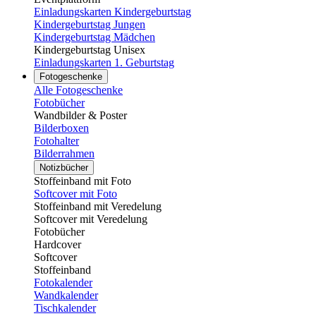
Einladungskarten Kindergeburtstag
Kindergeburtstag Jungen
Kindergeburtstag Mädchen
Kindergeburtstag Unisex
Einladungskarten 1. Geburtstag
Fotogeschenke
Alle Fotogeschenke
Fotobücher
Wandbilder & Poster
Bilderboxen
Fotohalter
Bilderrahmen
Notizbücher
Stoffeinband mit Foto
Softcover mit Foto
Stoffeinband mit Veredelung
Softcover mit Veredelung
Fotobücher
Hardcover
Softcover
Stoffeinband
Fotokalender
Wandkalender
Tischkalender