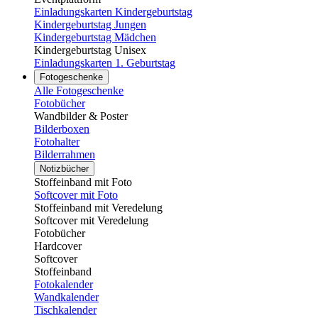
Einladungskarten Kindergeburtstag
Kindergeburtstag Jungen
Kindergeburtstag Mädchen
Kindergeburtstag Unisex
Einladungskarten 1. Geburtstag
Fotogeschenke
Alle Fotogeschenke
Fotobücher
Wandbilder & Poster
Bilderboxen
Fotohalter
Bilderrahmen
Notizbücher
Stoffeinband mit Foto
Softcover mit Foto
Stoffeinband mit Veredelung
Softcover mit Veredelung
Fotobücher
Hardcover
Softcover
Stoffeinband
Fotokalender
Wandkalender
Tischkalender