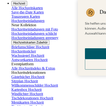
Hochzeit
Alle Hochzeitskarten
Da
Save-the-Date Karten
Trauzeugen Karten
Hochzeitseinladungen
Sie helfen uns
Neue Kollektion
können. Außer
Hochzeitseinladungen mit Foto
Auswahl kanns
Hochzeitseinladungen schlicht
Hochzeitseinladungen greenery
Hochzeitskarten Zubehör
Briefumschläge Hochzeit
Hochzeitssticker
Wachssiegel Hochzeit
Antwortkarten Hochzeit
Eventplattform
Alle Hochzeitsdeko & Extras
Hochzeitsdekorationen
Gästebücher Hochzeit
Sitzplan Hochzeit
Willkommensschilder Hochzeit
Kartenbox Hochzeit
Windlichter Hochzeit
Tischdekorationen Hochzeit
Menükarten Hochzeit