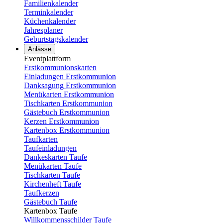
Familienkalender
Terminkalender
Küchenkalender
Jahresplaner
Geburtstagskalender
Anlässe
Eventplattform
Erstkommunionskarten
Einladungen Erstkommunion
Danksagung Erstkommunion
Menükarten Erstkommunion
Tischkarten Erstkommunion
Gästebuch Erstkommunion
Kerzen Erstkommunion
Kartenbox Erstkommunion
Taufkarten
Taufeinladungen
Dankeskarten Taufe
Menükarten Taufe
Tischkarten Taufe
Kirchenheft Taufe
Taufkerzen
Gästebuch Taufe
Kartenbox Taufe
Willkommensschilder Taufe