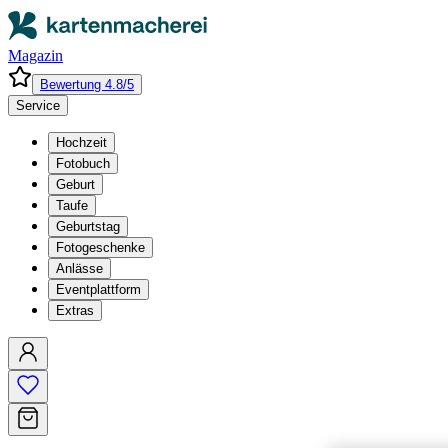
Magazin
Bewertung 4.8/5
Service
Hochzeit
Fotobuch
Geburt
Taufe
Geburtstag
Fotogeschenke
Anlässe
Eventplattform
Extras