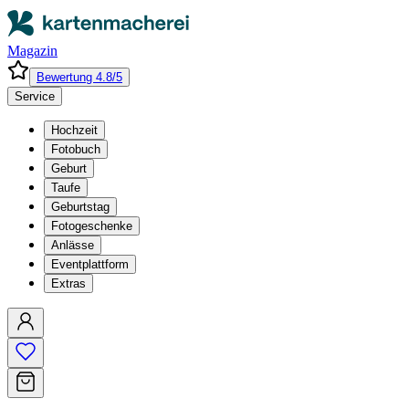
Magazin
Bewertung 4.8/5
Service
Hochzeit
Fotobuch
Geburt
Taufe
Geburtstag
Fotogeschenke
Anlässe
Eventplattform
Extras