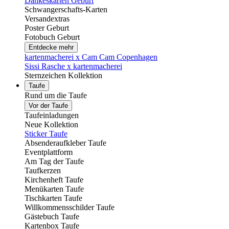
Dankeskarten Geburt
Schwangerschafts-Karten
Versandextras
Poster Geburt
Fotobuch Geburt
Entdecke mehr
kartenmacherei x Cam Cam Copenhagen
Sissi Rasche x kartenmacherei
Sternzeichen Kollektion
Taufe
Rund um die Taufe
Vor der Taufe
Taufeinladungen
Neue Kollektion
Sticker Taufe
Absenderaufkleber Taufe
Eventplattform
Am Tag der Taufe
Taufkerzen
Kirchenheft Taufe
Menükarten Taufe
Tischkarten Taufe
Willkommensschilder Taufe
Gästebuch Taufe
Kartenbox Taufe