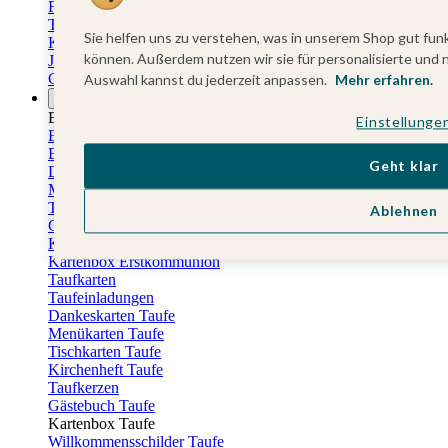
Familienkalender
Terminkalender
Sie helfen uns zu verstehen, was in unserem Shop gut funk
Küchenkalender
können. Außerdem nutzen wir sie für personalisierte und 
Jahresplaner
Geburtstagskalender
Auswahl kannst du jederzeit anpassen.
Mehr erfahren.
Anlässe
Eventplattform
Einstellunge
Erstkommunionskarten
Einladungen Erstkommunion
Geht klar
Danksagung Erstkommunion
Menükarten Erstkommunion
Tischkarten Erstkommunion
Ablehnen
Gästebuch Erstkommunion
Kerzen Erstkommunion
Kartenbox Erstkommunion
Taufkarten
Taufeinladungen
Dankeskarten Taufe
Menükarten Taufe
Tischkarten Taufe
Kirchenheft Taufe
Taufkerzen
Gästebuch Taufe
Kartenbox Taufe
Willkommensschilder Taufe