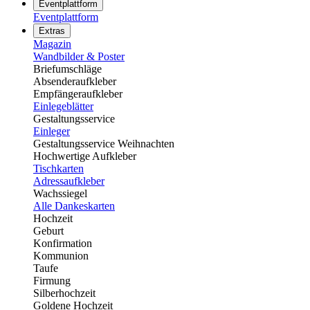
Eventplattform
Eventplattform
Extras
Magazin
Wandbilder & Poster
Briefumschläge
Absenderaufkleber
Empfängeraufkleber
Einlegeblätter
Gestaltungsservice
Einleger
Gestaltungsservice Weihnachten
Hochwertige Aufkleber
Tischkarten
Adressaufkleber
Wachssiegel
Alle Dankeskarten
Hochzeit
Geburt
Konfirmation
Kommunion
Taufe
Firmung
Silberhochzeit
Goldene Hochzeit