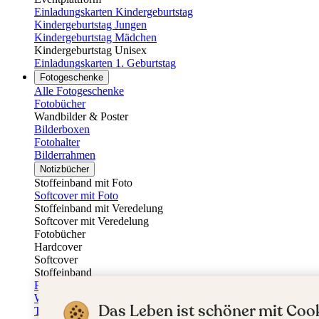
Einladungskarten Kindergeburtstag
Kindergeburtstag Jungen
Kindergeburtstag Mädchen
Kindergeburtstag Unisex
Einladungskarten 1. Geburtstag
Fotogeschenke
Alle Fotogeschenke
Fotobücher
Wandbilder & Poster
Bilderboxen
Fotohalter
Bilderrahmen
Notizbücher
Stoffeinband mit Foto
Softcover mit Foto
Stoffeinband mit Veredelung
Softcover mit Veredelung
Fotobücher
Hardcover
Softcover
Stoffeinband
Fotokalender
Wandkalender
Das Leben ist schöner mit Cook
Tischkalender