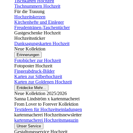
Tischkarten Hochzeit
Tischnummern Hochzeit
Für die Trauung
Hochzeitskerzen
Kirchenhefte und Einleger
Freudentränen-Taschentücher
Gastgeschenke Hochzeit
Hochzeitssticker
Danksagungskarten Hochzeit
Neue Kollektion
Erinnerungen
Fotobücher zur Hochzeit
Fotoposter Hochzeit
Fingerabdruck-Bilder
Karten zur Silberhochzeit
Karten zur Goldenen Hochzeit
Entdecke Mehr...
Neue Kollektion 2025/2026
Sanna Lindström x kartenmacherei
From Lover to Forever Kollektion
Textideen für Hochzeitseinladungen
kartenmacherei Hochzeitsnewsletter
kartenmacherei Hochzeitsmagazin
Unser Service
Gestaltungsservice Hochzeit