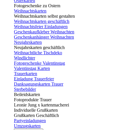
Osterkarten
Fotogeschenke zu Ostern
Weihnachtskarten
Weihnachtskarten selbst gestalten
Weihnachtskarten geschäftlich
Weihnachtsfeier Einladungen
Geschenkaufkleber Weihnachten
Geschenkanhänger Weihnachten
Neujahrskarten
Neujahrskarten geschäftlich
Weihnachtliche Tischdeko
Windlichter
Fotogeschenke Valentinstag
Valentinstag Karten
Trauerkarten
Einladung Trauerfeier
Danksagungskarten Trauer
Sterbebilder
Beileidskarten
Fotoprodukte Trauer
Leonie Jung x kartenmacherei
Individuelle Grußkarten
Grußkarten Geschäftlich
Partyeinladungen
Umzugskarten