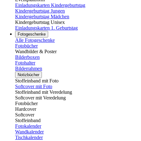
Einladungskarten Kindergeburtstag
Kindergeburtstag Jungen
Kindergeburtstag Mädchen
Kindergeburtstag Unisex
Einladungskarten 1. Geburtstag
Fotogeschenke
Alle Fotogeschenke
Fotobücher
Wandbilder & Poster
Bilderboxen
Fotohalter
Bilderrahmen
Notizbücher
Stoffeinband mit Foto
Softcover mit Foto
Stoffeinband mit Veredelung
Softcover mit Veredelung
Fotobücher
Hardcover
Softcover
Stoffeinband
Fotokalender
Wandkalender
Tischkalender