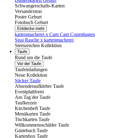
Dankeskarten Geburt
Schwangerschafts-Karten
Versandextras
Poster Geburt
Fotobuch Geburt
Entdecke mehr
kartenmacherei x Cam Cam Copenhagen
Sissi Rasche x kartenmacherei
Sternzeichen Kollektion
Taufe
Rund um die Taufe
Vor der Taufe
Taufeinladungen
Neue Kollektion
Sticker Taufe
Absenderaufkleber Taufe
Eventplattform
Am Tag der Taufe
Taufkerzen
Kirchenheft Taufe
Menükarten Taufe
Tischkarten Taufe
Willkommensschilder Taufe
Gästebuch Taufe
Kartenbox Taufe