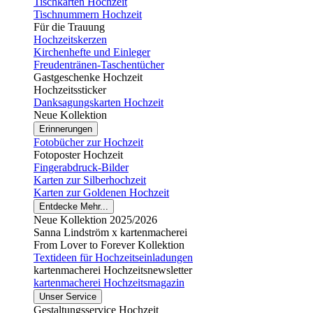
Tischkarten Hochzeit
Tischnummern Hochzeit
Für die Trauung
Hochzeitskerzen
Kirchenhefte und Einleger
Freudentränen-Taschentücher
Gastgeschenke Hochzeit
Hochzeitssticker
Danksagungskarten Hochzeit
Neue Kollektion
Erinnerungen
Fotobücher zur Hochzeit
Fotoposter Hochzeit
Fingerabdruck-Bilder
Karten zur Silberhochzeit
Karten zur Goldenen Hochzeit
Entdecke Mehr...
Neue Kollektion 2025/2026
Sanna Lindström x kartenmacherei
From Lover to Forever Kollektion
Textideen für Hochzeitseinladungen
kartenmacherei Hochzeitsnewsletter
kartenmacherei Hochzeitsmagazin
Unser Service
Gestaltungsservice Hochzeit