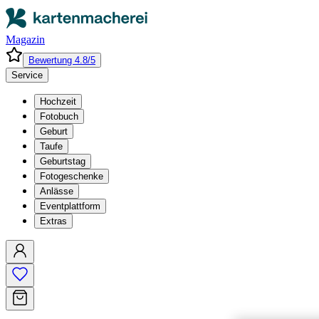
Magazin
Bewertung 4.8/5
Service
Hochzeit
Fotobuch
Geburt
Taufe
Geburtstag
Fotogeschenke
Anlässe
Eventplattform
Extras