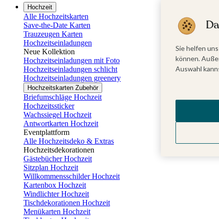
Hochzeit
Alle Hochzeitskarten
Da
Save-the-Date Karten
Trauzeugen Karten
Hochzeitseinladungen
Sie helfen uns
Neue Kollektion
können. Außer
Hochzeitseinladungen mit Foto
Auswahl kanns
Hochzeitseinladungen schlicht
Hochzeitseinladungen greenery
Hochzeitskarten Zubehör
Briefumschläge Hochzeit
Hochzeitssticker
Wachssiegel Hochzeit
Antwortkarten Hochzeit
Eventplattform
Alle Hochzeitsdeko & Extras
Hochzeitsdekorationen
Gästebücher Hochzeit
Sitzplan Hochzeit
Willkommensschilder Hochzeit
Kartenbox Hochzeit
Windlichter Hochzeit
Tischdekorationen Hochzeit
Menükarten Hochzeit