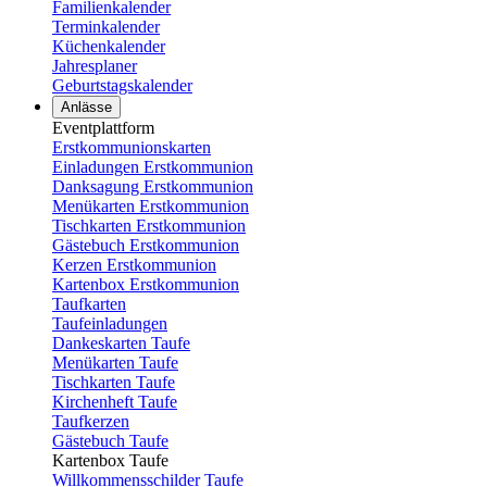
Familienkalender
Terminkalender
Küchenkalender
Jahresplaner
Geburtstagskalender
Anlässe
Eventplattform
Erstkommunionskarten
Einladungen Erstkommunion
Danksagung Erstkommunion
Menükarten Erstkommunion
Tischkarten Erstkommunion
Gästebuch Erstkommunion
Kerzen Erstkommunion
Kartenbox Erstkommunion
Taufkarten
Taufeinladungen
Dankeskarten Taufe
Menükarten Taufe
Tischkarten Taufe
Kirchenheft Taufe
Taufkerzen
Gästebuch Taufe
Kartenbox Taufe
Willkommensschilder Taufe