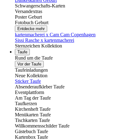
Dankeskarten Geburt
Schwangerschafts-Karten
Versandextras
Poster Geburt
Fotobuch Geburt
Entdecke mehr
kartenmacherei x Cam Cam Copenhagen
Sissi Rasche x kartenmacherei
Sternzeichen Kollektion
Taufe
Rund um die Taufe
Vor der Taufe
Taufeinladungen
Neue Kollektion
Sticker Taufe
Absenderaufkleber Taufe
Eventplattform
Am Tag der Taufe
Taufkerzen
Kirchenheft Taufe
Menükarten Taufe
Tischkarten Taufe
Willkommensschilder Taufe
Gästebuch Taufe
Kartenbox Taufe