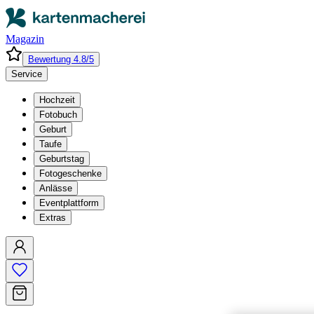
Magazin
Bewertung 4.8/5
Service
Hochzeit
Fotobuch
Geburt
Taufe
Geburtstag
Fotogeschenke
Anlässe
Eventplattform
Extras