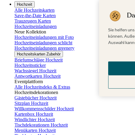
Hochzeit
Alle Hochzeitskarten
Da
Save-the-Date Karten
Trauzeugen Karten
Hochzeitseinladungen
Sie helfen uns
Neue Kollektion
können. Außer
Hochzeitseinladungen mit Foto
Auswahl kanns
Hochzeitseinladungen schlicht
Hochzeitseinladungen greenery
Hochzeitskarten Zubehör
Briefumschläge Hochzeit
Hochzeitssticker
Wachssiegel Hochzeit
Antwortkarten Hochzeit
Eventplattform
Alle Hochzeitsdeko & Extras
Hochzeitsdekorationen
Gästebücher Hochzeit
Sitzplan Hochzeit
Willkommensschilder Hochzeit
Kartenbox Hochzeit
Windlichter Hochzeit
Tischdekorationen Hochzeit
Menükarten Hochzeit