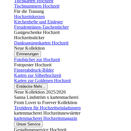
Tischkarten Hochzeit
Tischnummern Hochzeit
Für die Trauung
Hochzeitskerzen
Kirchenhefte und Einleger
Freudentränen-Taschentücher
Gastgeschenke Hochzeit
Hochzeitssticker
Danksagungskarten Hochzeit
Neue Kollektion
Erinnerungen
Fotobücher zur Hochzeit
Fotoposter Hochzeit
Fingerabdruck-Bilder
Karten zur Silberhochzeit
Karten zur Goldenen Hochzeit
Entdecke Mehr...
Neue Kollektion 2025/2026
Sanna Lindström x kartenmacherei
From Lover to Forever Kollektion
Textideen für Hochzeitseinladungen
kartenmacherei Hochzeitsnewsletter
kartenmacherei Hochzeitsmagazin
Unser Service
Gestaltungsservice Hochzeit