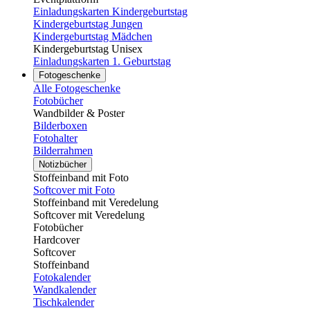
Einladungskarten Kindergeburtstag
Kindergeburtstag Jungen
Kindergeburtstag Mädchen
Kindergeburtstag Unisex
Einladungskarten 1. Geburtstag
Fotogeschenke
Alle Fotogeschenke
Fotobücher
Wandbilder & Poster
Bilderboxen
Fotohalter
Bilderrahmen
Notizbücher
Stoffeinband mit Foto
Softcover mit Foto
Stoffeinband mit Veredelung
Softcover mit Veredelung
Fotobücher
Hardcover
Softcover
Stoffeinband
Fotokalender
Wandkalender
Tischkalender