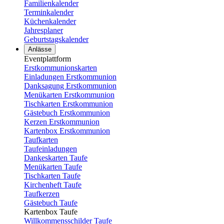
Familienkalender
Terminkalender
Küchenkalender
Jahresplaner
Geburtstagskalender
Anlässe
Eventplattform
Erstkommunionskarten
Einladungen Erstkommunion
Danksagung Erstkommunion
Menükarten Erstkommunion
Tischkarten Erstkommunion
Gästebuch Erstkommunion
Kerzen Erstkommunion
Kartenbox Erstkommunion
Taufkarten
Taufeinladungen
Dankeskarten Taufe
Menükarten Taufe
Tischkarten Taufe
Kirchenheft Taufe
Taufkerzen
Gästebuch Taufe
Kartenbox Taufe
Willkommensschilder Taufe