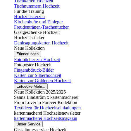
Tischkarten Hochzeit
Tischnummern Hochzeit
Für die Trauung
Hochzeitskerzen
Kirchenhefte und Einleger
Freudentränen-Taschentücher
Gastgeschenke Hochzeit
Hochzeitssticker
Danksagungskarten Hochzeit
Neue Kollektion
Erinnerungen
Fotobücher zur Hochzeit
Fotoposter Hochzeit
Fingerabdruck-Bilder
Karten zur Silberhochzeit
Karten zur Goldenen Hochzeit
Entdecke Mehr...
Neue Kollektion 2025/2026
Sanna Lindström x kartenmacherei
From Lover to Forever Kollektion
Textideen für Hochzeitseinladungen
kartenmacherei Hochzeitsnewsletter
kartenmacherei Hochzeitsmagazin
Unser Service
Gestaltungsservice Hochzeit