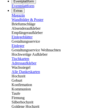
Eventplattform
Eventplattform
Extras
Magazin
Wandbilder & Poster
Briefumschläge
Absenderaufkleber
Empfängeraufkleber
Einlegeblätter
Gestaltungsservice
Einleger
Gestaltungsservice Weihnachten
Hochwertige Aufkleber
Tischkarten
Adressaufkleber
Wachssiegel
Alle Dankeskarten
Hochzeit
Geburt
Konfirmation
Kommunion
Taufe
Firmung
Silberhochzeit
Goldene Hochzeit