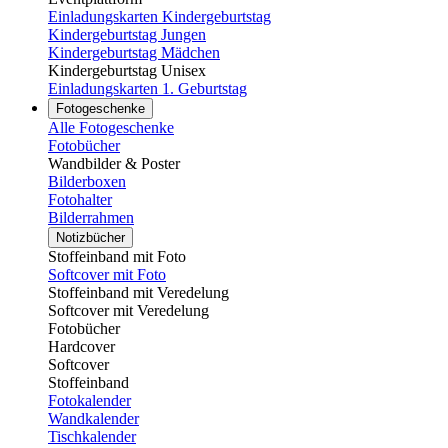
Einladungskarten Kindergeburtstag
Kindergeburtstag Jungen
Kindergeburtstag Mädchen
Kindergeburtstag Unisex
Einladungskarten 1. Geburtstag
Fotogeschenke
Alle Fotogeschenke
Fotobücher
Wandbilder & Poster
Bilderboxen
Fotohalter
Bilderrahmen
Notizbücher
Stoffeinband mit Foto
Softcover mit Foto
Stoffeinband mit Veredelung
Softcover mit Veredelung
Fotobücher
Hardcover
Softcover
Stoffeinband
Fotokalender
Wandkalender
Tischkalender