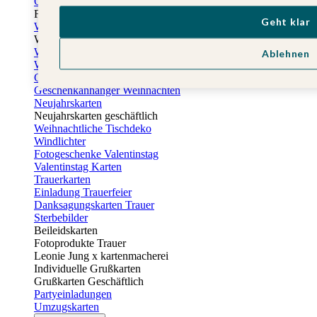
Osterkarten
Fotogeschenke zu Ostern
Geht klar
Weihnachtskarten
Weihnachtskarten selbst gestalten
Weihnachtskarten geschäftlich
Ablehnen
Weihnachtsfeier Einladungen
Geschenkaufkleber Weihnachten
Geschenkanhänger Weihnachten
Neujahrskarten
Neujahrskarten geschäftlich
Weihnachtliche Tischdeko
Windlichter
Fotogeschenke Valentinstag
Valentinstag Karten
Trauerkarten
Einladung Trauerfeier
Danksagungskarten Trauer
Sterbebilder
Beileidskarten
Fotoprodukte Trauer
Leonie Jung x kartenmacherei
Individuelle Grußkarten
Grußkarten Geschäftlich
Partyeinladungen
Umzugskarten