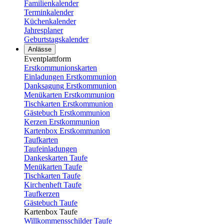
Familienkalender
Terminkalender
Küchenkalender
Jahresplaner
Geburtstagskalender
Anlässe
Eventplattform
Erstkommunionskarten
Einladungen Erstkommunion
Danksagung Erstkommunion
Menükarten Erstkommunion
Tischkarten Erstkommunion
Gästebuch Erstkommunion
Kerzen Erstkommunion
Kartenbox Erstkommunion
Taufkarten
Taufeinladungen
Dankeskarten Taufe
Menükarten Taufe
Tischkarten Taufe
Kirchenheft Taufe
Taufkerzen
Gästebuch Taufe
Kartenbox Taufe
Willkommensschilder Taufe