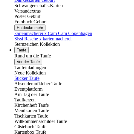
Dankeskarten Geburt
Schwangerschafts-Karten
Versandextras
Poster Geburt
Fotobuch Geburt
Entdecke mehr
kartenmacherei x Cam Cam Copenhagen
Sissi Rasche x kartenmacherei
Sternzeichen Kollektion
Taufe
Rund um die Taufe
Vor der Taufe
Taufeinladungen
Neue Kollektion
Sticker Taufe
Absenderaufkleber Taufe
Eventplattform
Am Tag der Taufe
Taufkerzen
Kirchenheft Taufe
Menükarten Taufe
Tischkarten Taufe
Willkommensschilder Taufe
Gästebuch Taufe
Kartenbox Taufe