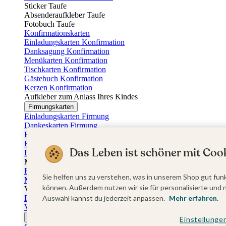
Sticker Taufe
Absenderaufkleber Taufe
Fotobuch Taufe
Konfirmationskarten
Einladungskarten Konfirmation
Danksagung Konfirmation
Menükarten Konfirmation
Tischkarten Konfirmation
Gästebuch Konfirmation
Kerzen Konfirmation
Aufkleber zum Anlass Ihres Kindes
Firmungskarten
Einladungskarten Firmung
Dankeskarten Firmung
Einschulungskarten
Einladungskarten Einschulung
Das Leben ist schöner mit Cook
Danksagung Einschulung
Muttertag
Fotogeschenke Muttertag
Sie helfen uns zu verstehen, was in unserem Shop gut funk
Muttertagskarten
können. Außerdem nutzen wir sie für personalisierte und 
Vatertag
Fotogeschenke Vatertag
Auswahl kannst du jederzeit anpassen.
Mehr erfahren.
Vatertagskarten
Ostern
Einstellunge