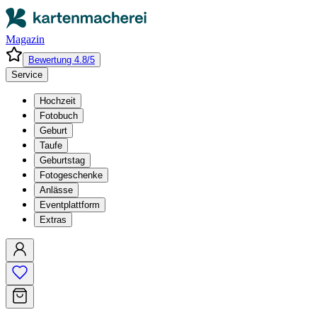
Magazin
Bewertung 4.8/5
Service
Hochzeit
Fotobuch
Geburt
Taufe
Geburtstag
Fotogeschenke
Anlässe
Eventplattform
Extras