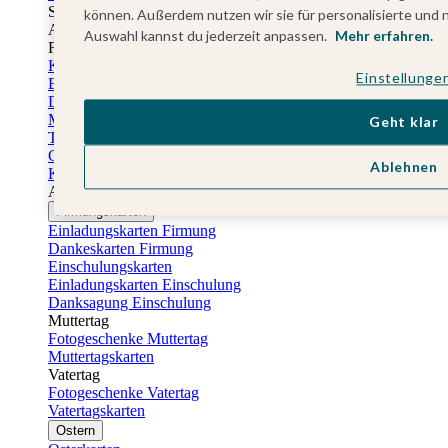
Sticker Taufe
können. Außerdem nutzen wir sie für personalisierte und 
Absenderaufkleber Taufe
Auswahl kannst du jederzeit anpassen.
Mehr erfahren.
Fotobuch Taufe
Konfirmationskarten
Einstellunge
Einladungskarten Konfirmation
Danksagung Konfirmation
Menükarten Konfirmation
Geht klar
Tischkarten Konfirmation
Gästebuch Konfirmation
Ablehnen
Kerzen Konfirmation
Aufkleber zum Anlass Ihres Kindes
Firmungskarten
Einladungskarten Firmung
Dankeskarten Firmung
Einschulungskarten
Einladungskarten Einschulung
Danksagung Einschulung
Muttertag
Fotogeschenke Muttertag
Muttertagskarten
Vatertag
Fotogeschenke Vatertag
Vatertagskarten
Ostern