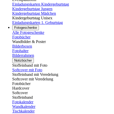
Einladungskarten Kindergeburtstag
Kindergeburtstag Jungen
Kindergeburtstag Mädchen
Kindergeburtstag Unisex
Einladungskarten 1. Geburtstag
Fotogeschenke
Alle Fotogeschenke
Fotobücher
Wandbilder & Poster
Bilderboxen
Fotohalter
Bilderrahmen
Notizbücher
Stoffeinband mit Foto
Softcover mit Foto
Stoffeinband mit Veredelung
Softcover mit Veredelung
Fotobücher
Hardcover
Softcover
Stoffeinband
Fotokalender
Wandkalender
Tischkalender