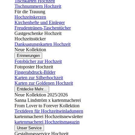
Tischkarten Hochzeit
Tischnummern Hochzeit
Für die Trauung
Hochzeitskerzen
Kirchenhefte und Einleger
Freudentränen-Taschentücher
Gastgeschenke Hochzeit
Hochzeitssticker
Danksagungskarten Hochzeit
Neue Kollektion
Erinnerungen
Fotobücher zur Hochzeit
Fotoposter Hochzeit
Fingerabdruck-Bilder
Karten zur Silberhochzeit
Karten zur Goldenen Hochzeit
Entdecke Mehr...
Neue Kollektion 2025/2026
Sanna Lindström x kartenmacherei
From Lover to Forever Kollektion
Textideen für Hochzeitseinladungen
kartenmacherei Hochzeitsnewsletter
kartenmacherei Hochzeitsmagazin
Unser Service
Gestaltungsservice Hochzeit