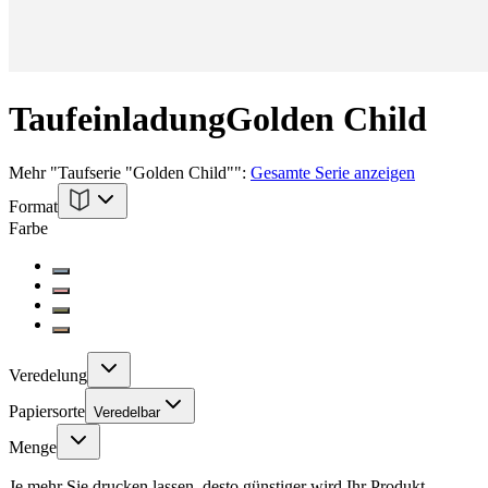
Taufeinladung
Golden Child
Mehr
"
Taufserie "Golden Child"
":
Gesamte Serie anzeigen
Format
Farbe
Veredelung
Papiersorte
Veredelbar
Menge
Je mehr Sie drucken lassen, desto günstiger wird Ihr Produkt