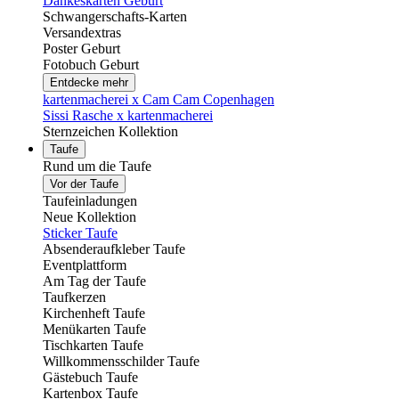
Dankeskarten Geburt
Schwangerschafts-Karten
Versandextras
Poster Geburt
Fotobuch Geburt
Entdecke mehr
kartenmacherei x Cam Cam Copenhagen
Sissi Rasche x kartenmacherei
Sternzeichen Kollektion
Taufe
Rund um die Taufe
Vor der Taufe
Taufeinladungen
Neue Kollektion
Sticker Taufe
Absenderaufkleber Taufe
Eventplattform
Am Tag der Taufe
Taufkerzen
Kirchenheft Taufe
Menükarten Taufe
Tischkarten Taufe
Willkommensschilder Taufe
Gästebuch Taufe
Kartenbox Taufe