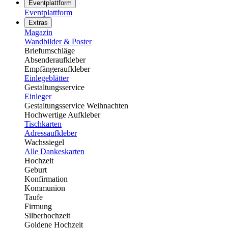
Eventplattform
Eventplattform
Extras
Magazin
Wandbilder & Poster
Briefumschläge
Absenderaufkleber
Empfängeraufkleber
Einlegeblätter
Gestaltungsservice
Einleger
Gestaltungsservice Weihnachten
Hochwertige Aufkleber
Tischkarten
Adressaufkleber
Wachssiegel
Alle Dankeskarten
Hochzeit
Geburt
Konfirmation
Kommunion
Taufe
Firmung
Silberhochzeit
Goldene Hochzeit