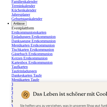
Familienkalender
Terminkalender
Küchenkalender
Jahresplaner
Geburtstagskalender
Anlässe
Eventplattform
Erstkommunionskarten
Einladungen Erstkommunion
Danksagung Erstkommunion
Menükarten Erstkommunion
Tischkarten Erstkommunion
Gästebuch Erstkommunion
Kerzen Erstkommunion
Kartenbox Erstkommunion
Taufkarten
Taufeinladungen
Dankeskarten Taufe
Menükarten Taufe
Tischkarten Taufe
Kirchenheft Taufe
Taufkerzen
Das Leben ist schöner mit Cook
Gästebuch Taufe
Kartenbox Taufe
Willkommensschilder Taufe
Sie helfen uns zu verstehen, was in unserem Shop gut funk