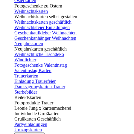
Osterkarten
Fotogeschenke zu Ostern
Weihnachtskarten
Weihnachtskarten selbst gestalten
Weihnachtskarten geschäftlich
Weihnachtsfeier Einladungen
Geschenkaufkleber Weihnachten
Geschenkanhänger Weihnachten
Neujahrskarten
Neujahrskarten geschäftlich
Weihnachtliche Tischdeko
Windlichter
Fotogeschenke Valentinstag
Valentinstag Karten
Trauerkarten
Einladung Trauerfeier
Danksagungskarten Trauer
Sterbebilder
Beileidskarten
Fotoprodukte Trauer
Leonie Jung x kartenmacherei
Individuelle Grußkarten
Grußkarten Geschäftlich
Partyeinladungen
Umzugskarten