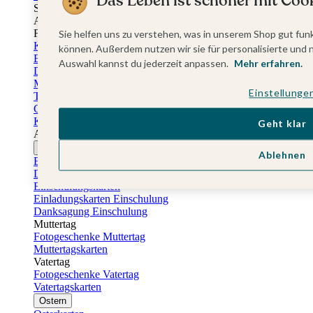
Das Leben ist schöner mit Cook
Sticker Taufe
Absenderaufkleber Taufe
Fotobuch Taufe
Sie helfen uns zu verstehen, was in unserem Shop gut funk
Konfirmationskarten
können. Außerdem nutzen wir sie für personalisierte und 
Einladungskarten Konfirmation
Auswahl kannst du jederzeit anpassen.
Mehr erfahren.
Danksagung Konfirmation
Menükarten Konfirmation
Einstellunge
Tischkarten Konfirmation
Gästebuch Konfirmation
Kerzen Konfirmation
Geht klar
Aufkleber zum Anlass Ihres Kindes
Firmungskarten
Ablehnen
Einladungskarten Firmung
Dankeskarten Firmung
Einschulungskarten
Einladungskarten Einschulung
Danksagung Einschulung
Muttertag
Fotogeschenke Muttertag
Muttertagskarten
Vatertag
Fotogeschenke Vatertag
Vatertagskarten
Ostern