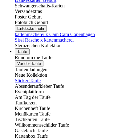
Dankeskarten Geburt
Schwangerschafts-Karten
Versandextras
Poster Geburt
Fotobuch Geburt
Entdecke mehr
kartenmacherei x Cam Cam Copenhagen
Sissi Rasche x kartenmacherei
Sternzeichen Kollektion
Taufe
Rund um die Taufe
Vor der Taufe
Taufeinladungen
Neue Kollektion
Sticker Taufe
Absenderaufkleber Taufe
Eventplattform
Am Tag der Taufe
Taufkerzen
Kirchenheft Taufe
Menükarten Taufe
Tischkarten Taufe
Willkommensschilder Taufe
Gästebuch Taufe
Kartenbox Taufe