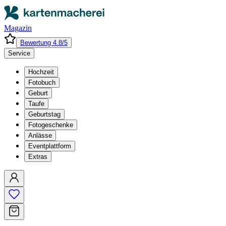
Magazin
Bewertung 4.8/5
Service
Hochzeit
Fotobuch
Geburt
Taufe
Geburtstag
Fotogeschenke
Anlässe
Eventplattform
Extras