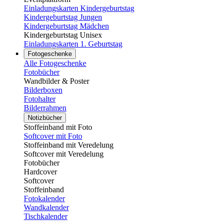
Einladungskarten Kindergeburtstag
Kindergeburtstag Jungen
Kindergeburtstag Mädchen
Kindergeburtstag Unisex
Einladungskarten 1. Geburtstag
Fotogeschenke
Alle Fotogeschenke
Fotobücher
Wandbilder & Poster
Bilderboxen
Fotohalter
Bilderrahmen
Notizbücher
Stoffeinband mit Foto
Softcover mit Foto
Stoffeinband mit Veredelung
Softcover mit Veredelung
Fotobücher
Hardcover
Softcover
Stoffeinband
Fotokalender
Wandkalender
Tischkalender