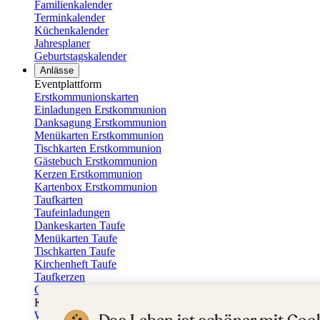
Familienkalender
Terminkalender
Küchenkalender
Jahresplaner
Geburtstagskalender
Anlässe
Eventplattform
Erstkommunionskarten
Einladungen Erstkommunion
Danksagung Erstkommunion
Menükarten Erstkommunion
Tischkarten Erstkommunion
Gästebuch Erstkommunion
Kerzen Erstkommunion
Kartenbox Erstkommunion
Taufkarten
Taufeinladungen
Dankeskarten Taufe
Menükarten Taufe
Tischkarten Taufe
Kirchenheft Taufe
Taufkerzen
Gästebuch Taufe
Kartenbox Taufe
Willkommensschilder Taufe