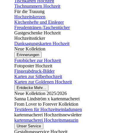
Tischkarten Hochzeit
Tischnummern Hochzeit
Für die Trauung
Hochzeitskerzen
Kirchenhefte und Einleger
Freudentränen-Taschentücher
Gastgeschenke Hochzeit
Hochzeitssticker
Danksagungskarten Hochzeit
Neue Kollektion
Erinnerungen
Fotobücher zur Hochzeit
Fotoposter Hochzeit
Fingerabdruck-Bilder
Karten zur Silberhochzeit
Karten zur Goldenen Hochzeit
Entdecke Mehr...
Neue Kollektion 2025/2026
Sanna Lindström x kartenmacherei
From Lover to Forever Kollektion
Textideen für Hochzeitseinladungen
kartenmacherei Hochzeitsnewsletter
kartenmacherei Hochzeitsmagazin
Unser Service
Gestaltungsservice Hochzeit