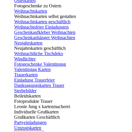
Osterkarten
Fotogeschenke zu Ostern
Weihnachtskarten
Weihnachtskarten selbst gestalten
Weihnachtskarten geschäftlich
Weihnachtsfeier Einladungen
Geschenkaufkleber Weihnachten
Geschenkanhänger Weihnachten
Neujahrskarten
Neujahrskarten geschäftlich
Weihnachtliche Tischdeko
Windlichter
Fotogeschenke Valentinstag
Valentinstag Karten
Trauerkarten
Einladung Trauerfeier
Danksagungskarten Trauer
Sterbebilder
Beileidskarten
Fotoprodukte Trauer
Leonie Jung x kartenmacherei
Individuelle Grußkarten
Grußkarten Geschäftlich
Partyeinladungen
Umzugskarten