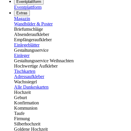
Eventplattform
Eventplattform
Extras
Magazin
Wandbilder & Poster
Briefumschläge
Absenderaufkleber
Empfängeraufkleber
Einlegeblätter
Gestaltungsservice
Einleger
Gestaltungsservice Weihnachten
Hochwertige Aufkleber
Tischkarten
Adressaufkleber
Wachssiegel
Alle Dankeskarten
Hochzeit
Geburt
Konfirmation
Kommunion
Taufe
Firmung
Silberhochzeit
Goldene Hochzeit