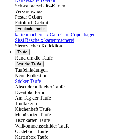
Dankeskarten Geburt
Schwangerschafts-Karten
Versandextras
Poster Geburt
Fotobuch Geburt
Entdecke mehr
kartenmacherei x Cam Cam Copenhagen
Sissi Rasche x kartenmacherei
Sternzeichen Kollektion
Taufe
Rund um die Taufe
Vor der Taufe
Taufeinladungen
Neue Kollektion
Sticker Taufe
Absenderaufkleber Taufe
Eventplattform
Am Tag der Taufe
Taufkerzen
Kirchenheft Taufe
Menükarten Taufe
Tischkarten Taufe
Willkommensschilder Taufe
Gästebuch Taufe
Kartenbox Taufe