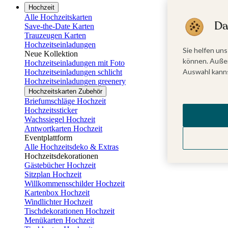
Hochzeit
Alle Hochzeitskarten
Da
Save-the-Date Karten
Trauzeugen Karten
Hochzeitseinladungen
Sie helfen uns
Neue Kollektion
können. Außer
Hochzeitseinladungen mit Foto
Auswahl kanns
Hochzeitseinladungen schlicht
Hochzeitseinladungen greenery
Hochzeitskarten Zubehör
Briefumschläge Hochzeit
Hochzeitssticker
Wachssiegel Hochzeit
Antwortkarten Hochzeit
Eventplattform
Alle Hochzeitsdeko & Extras
Hochzeitsdekorationen
Gästebücher Hochzeit
Sitzplan Hochzeit
Willkommensschilder Hochzeit
Kartenbox Hochzeit
Windlichter Hochzeit
Tischdekorationen Hochzeit
Menükarten Hochzeit