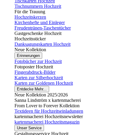
Tischkarten Hochzeit
Tischnummern Hochzeit
Für die Trauung
Hochzeitskerzen
Kirchenhefte und Einleger
Freudentränen-Taschentücher
Gastgeschenke Hochzeit
Hochzeitssticker
Danksagungskarten Hochzeit
Neue Kollektion
Erinnerungen
Fotobücher zur Hochzeit
Fotoposter Hochzeit
Fingerabdruck-Bilder
Karten zur Silberhochzeit
Karten zur Goldenen Hochzeit
Entdecke Mehr...
Neue Kollektion 2025/2026
Sanna Lindström x kartenmacherei
From Lover to Forever Kollektion
Textideen für Hochzeitseinladungen
kartenmacherei Hochzeitsnewsletter
kartenmacherei Hochzeitsmagazin
Unser Service
Gestaltungsservice Hochzeit