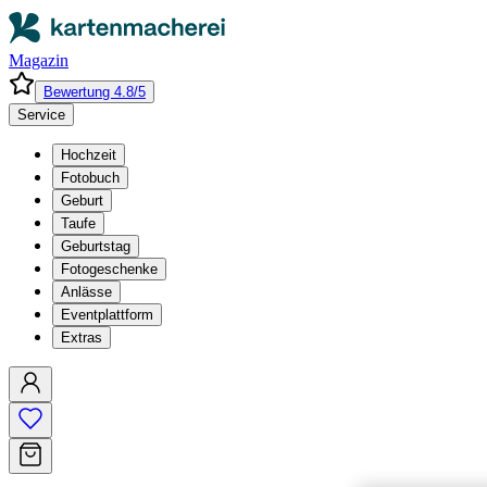
Magazin
Bewertung 4.8/5
Service
Hochzeit
Fotobuch
Geburt
Taufe
Geburtstag
Fotogeschenke
Anlässe
Eventplattform
Extras