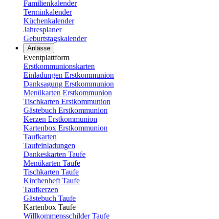
Familienkalender
Terminkalender
Küchenkalender
Jahresplaner
Geburtstagskalender
Anlässe
Eventplattform
Erstkommunionskarten
Einladungen Erstkommunion
Danksagung Erstkommunion
Menükarten Erstkommunion
Tischkarten Erstkommunion
Gästebuch Erstkommunion
Kerzen Erstkommunion
Kartenbox Erstkommunion
Taufkarten
Taufeinladungen
Dankeskarten Taufe
Menükarten Taufe
Tischkarten Taufe
Kirchenheft Taufe
Taufkerzen
Gästebuch Taufe
Kartenbox Taufe
Willkommensschilder Taufe