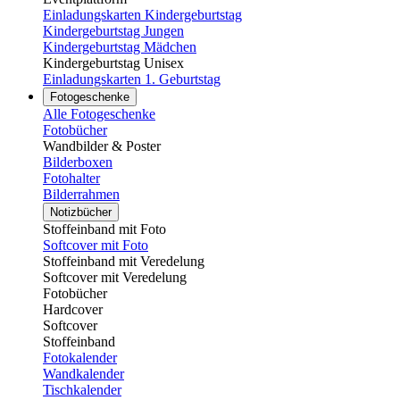
Einladungskarten Kindergeburtstag
Kindergeburtstag Jungen
Kindergeburtstag Mädchen
Kindergeburtstag Unisex
Einladungskarten 1. Geburtstag
Fotogeschenke
Alle Fotogeschenke
Fotobücher
Wandbilder & Poster
Bilderboxen
Fotohalter
Bilderrahmen
Notizbücher
Stoffeinband mit Foto
Softcover mit Foto
Stoffeinband mit Veredelung
Softcover mit Veredelung
Fotobücher
Hardcover
Softcover
Stoffeinband
Fotokalender
Wandkalender
Tischkalender