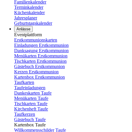
Familienkalender
Terminkalender
Küchenkalender
Jahresplaner
Geburtstagskalender
Anlässe
Eventplattform
Erstkommunionskarten
Einladungen Erstkommunion
Danksagung Erstkommunion
Menükarten Erstkommunion
Tischkarten Erstkommunion
Gästebuch Erstkommunion
Kerzen Erstkommunion
Kartenbox Erstkommunion
Taufkarten
Taufeinladungen
Dankeskarten Taufe
Menükarten Taufe
Tischkarten Taufe
Kirchenheft Taufe
Taufkerzen
Gästebuch Taufe
Kartenbox Taufe
Willkommensschilder Taufe