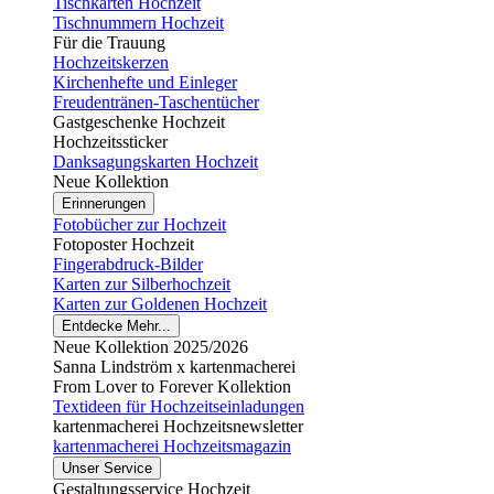
Tischkarten Hochzeit
Tischnummern Hochzeit
Für die Trauung
Hochzeitskerzen
Kirchenhefte und Einleger
Freudentränen-Taschentücher
Gastgeschenke Hochzeit
Hochzeitssticker
Danksagungskarten Hochzeit
Neue Kollektion
Erinnerungen
Fotobücher zur Hochzeit
Fotoposter Hochzeit
Fingerabdruck-Bilder
Karten zur Silberhochzeit
Karten zur Goldenen Hochzeit
Entdecke Mehr...
Neue Kollektion 2025/2026
Sanna Lindström x kartenmacherei
From Lover to Forever Kollektion
Textideen für Hochzeitseinladungen
kartenmacherei Hochzeitsnewsletter
kartenmacherei Hochzeitsmagazin
Unser Service
Gestaltungsservice Hochzeit