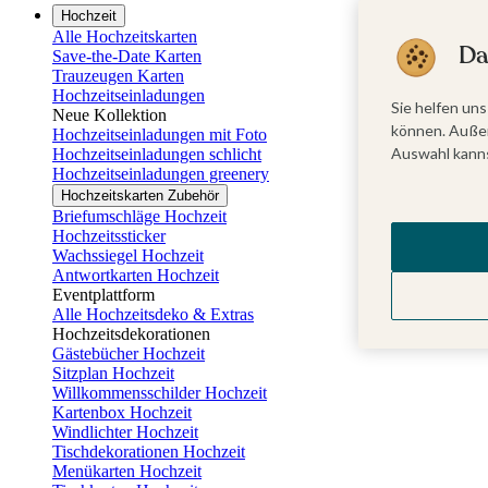
Hochzeit
Alle Hochzeitskarten
Da
Save-the-Date Karten
Trauzeugen Karten
Hochzeitseinladungen
Sie helfen uns
Neue Kollektion
können. Außer
Hochzeitseinladungen mit Foto
Auswahl kanns
Hochzeitseinladungen schlicht
Hochzeitseinladungen greenery
Hochzeitskarten Zubehör
Briefumschläge Hochzeit
Hochzeitssticker
Wachssiegel Hochzeit
Antwortkarten Hochzeit
Eventplattform
Alle Hochzeitsdeko & Extras
Hochzeitsdekorationen
Gästebücher Hochzeit
Sitzplan Hochzeit
Willkommensschilder Hochzeit
Kartenbox Hochzeit
Windlichter Hochzeit
Tischdekorationen Hochzeit
Menükarten Hochzeit