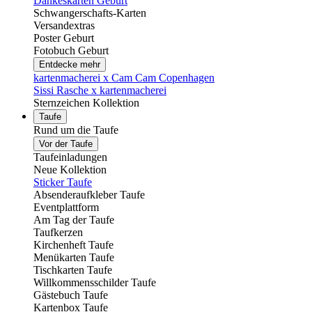
Dankeskarten Geburt
Schwangerschafts-Karten
Versandextras
Poster Geburt
Fotobuch Geburt
Entdecke mehr
kartenmacherei x Cam Cam Copenhagen
Sissi Rasche x kartenmacherei
Sternzeichen Kollektion
Taufe
Rund um die Taufe
Vor der Taufe
Taufeinladungen
Neue Kollektion
Sticker Taufe
Absenderaufkleber Taufe
Eventplattform
Am Tag der Taufe
Taufkerzen
Kirchenheft Taufe
Menükarten Taufe
Tischkarten Taufe
Willkommensschilder Taufe
Gästebuch Taufe
Kartenbox Taufe