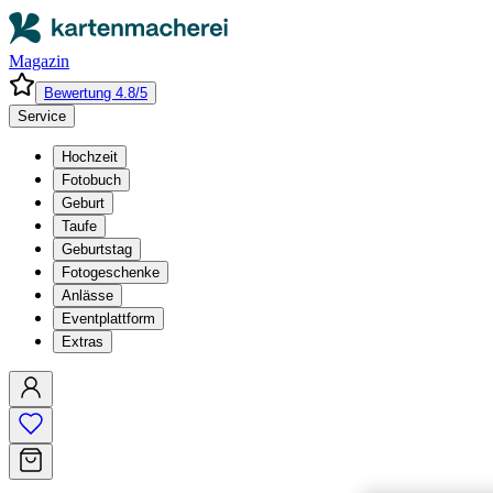
Magazin
Bewertung 4.8/5
Service
Hochzeit
Fotobuch
Geburt
Taufe
Geburtstag
Fotogeschenke
Anlässe
Eventplattform
Extras