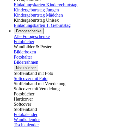
Einladungskarten Kindergeburtstag
Kindergeburtstag Jungen
Kindergeburtstag Mädchen
Kindergeburtstag Unisex
Einladungskarten 1. Geburtstag
Fotogeschenke
Alle Fotogeschenke
Fotobücher
Wandbilder & Poster
Bilderboxen
Fotohalter
Bilderrahmen
Notizbücher
Stoffeinband mit Foto
Softcover mit Foto
Stoffeinband mit Veredelung
Softcover mit Veredelung
Fotobücher
Hardcover
Softcover
Stoffeinband
Fotokalender
Wandkalender
Tischkalender