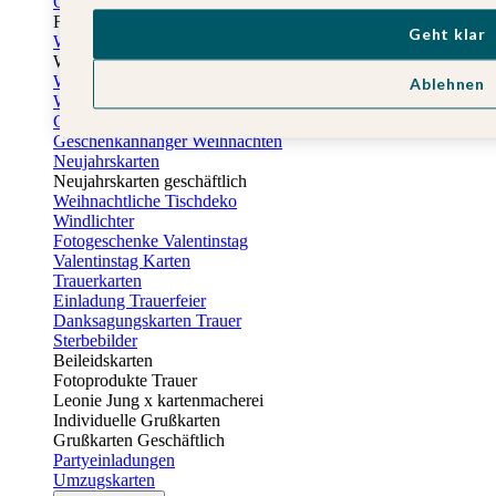
Osterkarten
Fotogeschenke zu Ostern
Geht klar
Weihnachtskarten
Weihnachtskarten selbst gestalten
Weihnachtskarten geschäftlich
Ablehnen
Weihnachtsfeier Einladungen
Geschenkaufkleber Weihnachten
Geschenkanhänger Weihnachten
Neujahrskarten
Neujahrskarten geschäftlich
Weihnachtliche Tischdeko
Windlichter
Fotogeschenke Valentinstag
Valentinstag Karten
Trauerkarten
Einladung Trauerfeier
Danksagungskarten Trauer
Sterbebilder
Beileidskarten
Fotoprodukte Trauer
Leonie Jung x kartenmacherei
Individuelle Grußkarten
Grußkarten Geschäftlich
Partyeinladungen
Umzugskarten