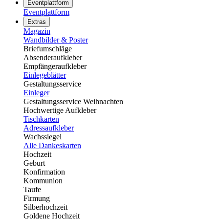
Eventplattform
Eventplattform
Extras
Magazin
Wandbilder & Poster
Briefumschläge
Absenderaufkleber
Empfängeraufkleber
Einlegeblätter
Gestaltungsservice
Einleger
Gestaltungsservice Weihnachten
Hochwertige Aufkleber
Tischkarten
Adressaufkleber
Wachssiegel
Alle Dankeskarten
Hochzeit
Geburt
Konfirmation
Kommunion
Taufe
Firmung
Silberhochzeit
Goldene Hochzeit