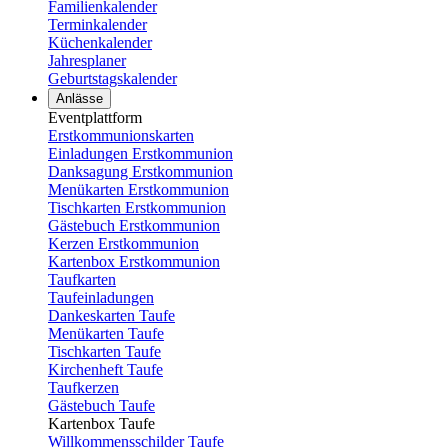
Familienkalender
Terminkalender
Küchenkalender
Jahresplaner
Geburtstagskalender
Anlässe
Eventplattform
Erstkommunionskarten
Einladungen Erstkommunion
Danksagung Erstkommunion
Menükarten Erstkommunion
Tischkarten Erstkommunion
Gästebuch Erstkommunion
Kerzen Erstkommunion
Kartenbox Erstkommunion
Taufkarten
Taufeinladungen
Dankeskarten Taufe
Menükarten Taufe
Tischkarten Taufe
Kirchenheft Taufe
Taufkerzen
Gästebuch Taufe
Kartenbox Taufe
Willkommensschilder Taufe