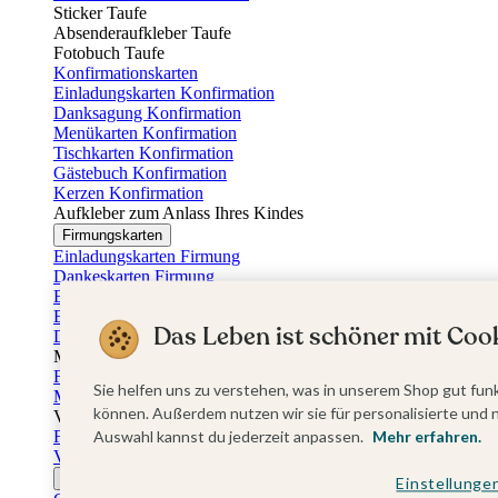
Sticker Taufe
Absenderaufkleber Taufe
Fotobuch Taufe
Konfirmationskarten
Einladungskarten Konfirmation
Danksagung Konfirmation
Menükarten Konfirmation
Tischkarten Konfirmation
Gästebuch Konfirmation
Kerzen Konfirmation
Aufkleber zum Anlass Ihres Kindes
Firmungskarten
Einladungskarten Firmung
Dankeskarten Firmung
Einschulungskarten
Einladungskarten Einschulung
Das Leben ist schöner mit Cook
Danksagung Einschulung
Muttertag
Fotogeschenke Muttertag
Sie helfen uns zu verstehen, was in unserem Shop gut funk
Muttertagskarten
können. Außerdem nutzen wir sie für personalisierte und 
Vatertag
Fotogeschenke Vatertag
Auswahl kannst du jederzeit anpassen.
Mehr erfahren.
Vatertagskarten
Ostern
Einstellunge