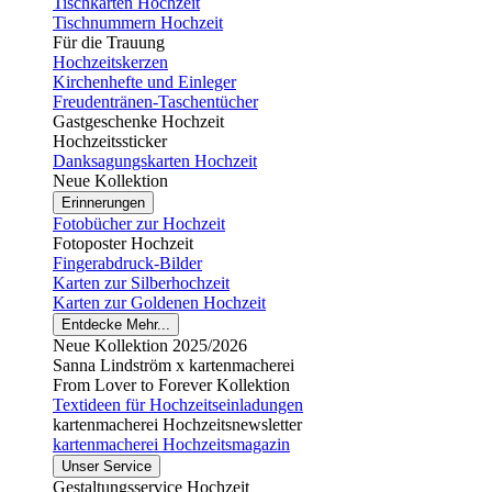
Tischkarten Hochzeit
Tischnummern Hochzeit
Für die Trauung
Hochzeitskerzen
Kirchenhefte und Einleger
Freudentränen-Taschentücher
Gastgeschenke Hochzeit
Hochzeitssticker
Danksagungskarten Hochzeit
Neue Kollektion
Erinnerungen
Fotobücher zur Hochzeit
Fotoposter Hochzeit
Fingerabdruck-Bilder
Karten zur Silberhochzeit
Karten zur Goldenen Hochzeit
Entdecke Mehr...
Neue Kollektion 2025/2026
Sanna Lindström x kartenmacherei
From Lover to Forever Kollektion
Textideen für Hochzeitseinladungen
kartenmacherei Hochzeitsnewsletter
kartenmacherei Hochzeitsmagazin
Unser Service
Gestaltungsservice Hochzeit