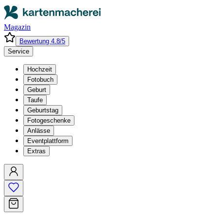
Magazin
Bewertung 4.8/5
Service
Hochzeit
Fotobuch
Geburt
Taufe
Geburtstag
Fotogeschenke
Anlässe
Eventplattform
Extras