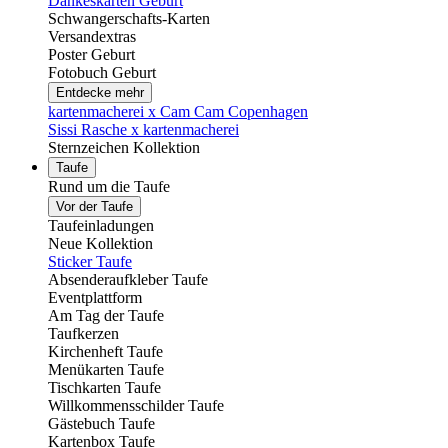
Dankeskarten Geburt
Schwangerschafts-Karten
Versandextras
Poster Geburt
Fotobuch Geburt
Entdecke mehr
kartenmacherei x Cam Cam Copenhagen
Sissi Rasche x kartenmacherei
Sternzeichen Kollektion
Taufe
Rund um die Taufe
Vor der Taufe
Taufeinladungen
Neue Kollektion
Sticker Taufe
Absenderaufkleber Taufe
Eventplattform
Am Tag der Taufe
Taufkerzen
Kirchenheft Taufe
Menükarten Taufe
Tischkarten Taufe
Willkommensschilder Taufe
Gästebuch Taufe
Kartenbox Taufe