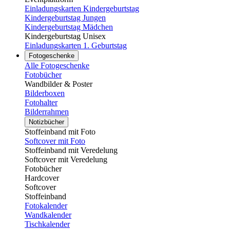
Einladungskarten Kindergeburtstag
Kindergeburtstag Jungen
Kindergeburtstag Mädchen
Kindergeburtstag Unisex
Einladungskarten 1. Geburtstag
Fotogeschenke
Alle Fotogeschenke
Fotobücher
Wandbilder & Poster
Bilderboxen
Fotohalter
Bilderrahmen
Notizbücher
Stoffeinband mit Foto
Softcover mit Foto
Stoffeinband mit Veredelung
Softcover mit Veredelung
Fotobücher
Hardcover
Softcover
Stoffeinband
Fotokalender
Wandkalender
Tischkalender