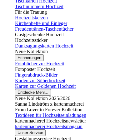
Tischkarten Hochzeit
Tischnummern Hochzeit
Für die Trauung
Hochzeitskerzen
Kirchenhefte und Einleger
Freudentränen-Taschentücher
Gastgeschenke Hochzeit
Hochzeitssticker
Danksagungskarten Hochzeit
Neue Kollektion
Erinnerungen
Fotobücher zur Hochzeit
Fotoposter Hochzeit
Fingerabdruck-Bilder
Karten zur Silberhochzeit
Karten zur Goldenen Hochzeit
Entdecke Mehr...
Neue Kollektion 2025/2026
Sanna Lindström x kartenmacherei
From Lover to Forever Kollektion
Textideen für Hochzeitseinladungen
kartenmacherei Hochzeitsnewsletter
kartenmacherei Hochzeitsmagazin
Unser Service
Gestaltungsservice Hochzeit