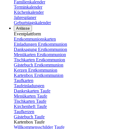
Familienkalender
Terminkalender
Küchenkalender
Jahresplaner
Geburtstagskalender
Anlässe
Eventplattform
Erstkommunionskarten
Einladungen Erstkommunion
Danksagung Erstkommunion
Menükarten Erstkommunion
Tischkarten Erstkommunion
Gästebuch Erstkommunion
Kerzen Erstkommunion
Kartenbox Erstkommunion
Taufkarten
Taufeinladungen
Dankeskarten Taufe
Menükarten Taufe
Tischkarten Taufe
Kirchenheft Taufe
Taufkerzen
Gästebuch Taufe
Kartenbox Taufe
Willkommensschilder Taufe