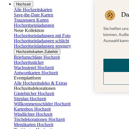
Hochzeit
Alle Hochzeitskarten
Da
Save-the-Date Karten
Trauzeugen Karten
Hochzeitseinladungen
Sie helfen uns
Neue Kollektion
können. Außer
Hochzeitseinladungen mit Foto
Auswahl kanns
Hochzeitseinladungen schlicht
Hochzeitseinladungen greenery
Hochzeitskarten Zubehör
Briefumschläge Hochzeit
Hochzeitssticker
Wachssiegel Hochzeit
Antwortkarten Hochzeit
Eventplattform
Alle Hochzeitsdeko & Extras
Hochzeitsdekorationen
Gästebücher Hochzeit
Sitzplan Hochzeit
Willkommensschilder Hochzeit
Kartenbox Hochzeit
Windlichter Hochzeit
Tischdekorationen Hochzeit
Menükarten Hochzeit