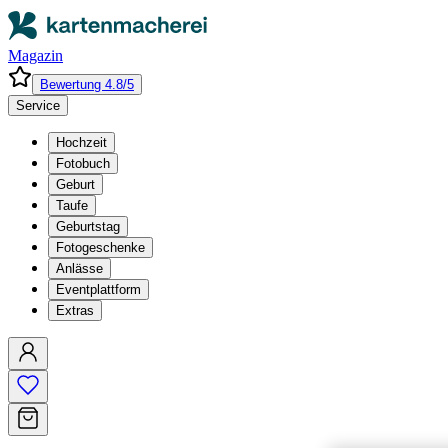
Magazin
Bewertung 4.8/5
Service
Hochzeit
Fotobuch
Geburt
Taufe
Geburtstag
Fotogeschenke
Anlässe
Eventplattform
Extras