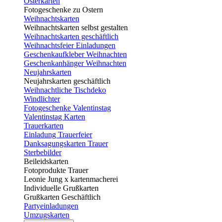
Osterkarten
Fotogeschenke zu Ostern
Weihnachtskarten
Weihnachtskarten selbst gestalten
Weihnachtskarten geschäftlich
Weihnachtsfeier Einladungen
Geschenkaufkleber Weihnachten
Geschenkanhänger Weihnachten
Neujahrskarten
Neujahrskarten geschäftlich
Weihnachtliche Tischdeko
Windlichter
Fotogeschenke Valentinstag
Valentinstag Karten
Trauerkarten
Einladung Trauerfeier
Danksagungskarten Trauer
Sterbebilder
Beileidskarten
Fotoprodukte Trauer
Leonie Jung x kartenmacherei
Individuelle Grußkarten
Grußkarten Geschäftlich
Partyeinladungen
Umzugskarten