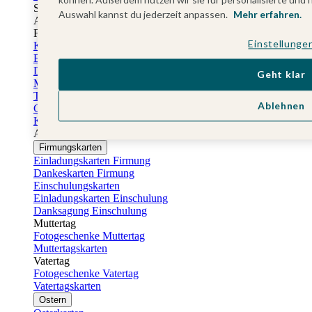
Sticker Taufe
Auswahl kannst du jederzeit anpassen.
Mehr erfahren.
Absenderaufkleber Taufe
Fotobuch Taufe
Einstellunge
Konfirmationskarten
Einladungskarten Konfirmation
Danksagung Konfirmation
Geht klar
Menükarten Konfirmation
Tischkarten Konfirmation
Ablehnen
Gästebuch Konfirmation
Kerzen Konfirmation
Aufkleber zum Anlass Ihres Kindes
Firmungskarten
Einladungskarten Firmung
Dankeskarten Firmung
Einschulungskarten
Einladungskarten Einschulung
Danksagung Einschulung
Muttertag
Fotogeschenke Muttertag
Muttertagskarten
Vatertag
Fotogeschenke Vatertag
Vatertagskarten
Ostern