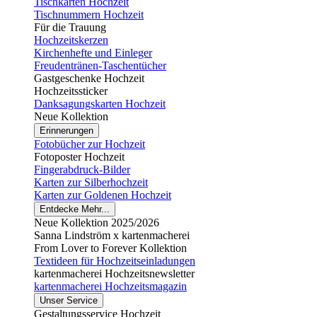
Tischkarten Hochzeit
Tischnummern Hochzeit
Für die Trauung
Hochzeitskerzen
Kirchenhefte und Einleger
Freudentränen-Taschentücher
Gastgeschenke Hochzeit
Hochzeitssticker
Danksagungskarten Hochzeit
Neue Kollektion
Erinnerungen
Fotobücher zur Hochzeit
Fotoposter Hochzeit
Fingerabdruck-Bilder
Karten zur Silberhochzeit
Karten zur Goldenen Hochzeit
Entdecke Mehr...
Neue Kollektion 2025/2026
Sanna Lindström x kartenmacherei
From Lover to Forever Kollektion
Textideen für Hochzeitseinladungen
kartenmacherei Hochzeitsnewsletter
kartenmacherei Hochzeitsmagazin
Unser Service
Gestaltungsservice Hochzeit