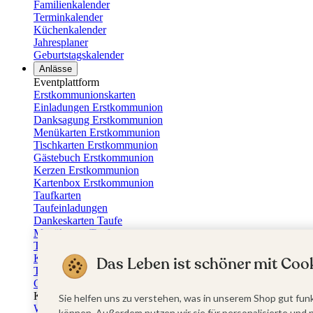
Familienkalender
Terminkalender
Küchenkalender
Jahresplaner
Geburtstagskalender
Anlässe
Eventplattform
Erstkommunionskarten
Einladungen Erstkommunion
Danksagung Erstkommunion
Menükarten Erstkommunion
Tischkarten Erstkommunion
Gästebuch Erstkommunion
Kerzen Erstkommunion
Kartenbox Erstkommunion
Taufkarten
Taufeinladungen
Dankeskarten Taufe
Menükarten Taufe
Tischkarten Taufe
Kirchenheft Taufe
Das Leben ist schöner mit Cook
Taufkerzen
Gästebuch Taufe
Kartenbox Taufe
Sie helfen uns zu verstehen, was in unserem Shop gut funk
Willkommensschilder Taufe
können. Außerdem nutzen wir sie für personalisierte und 