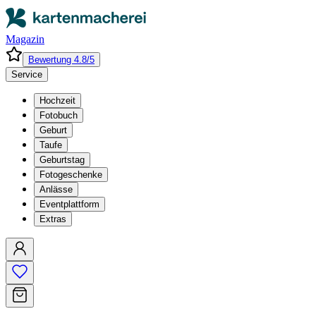
Magazin
Bewertung 4.8/5
Service
Hochzeit
Fotobuch
Geburt
Taufe
Geburtstag
Fotogeschenke
Anlässe
Eventplattform
Extras