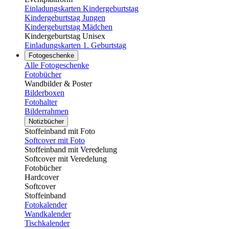
Einladungskarten Kindergeburtstag
Kindergeburtstag Jungen
Kindergeburtstag Mädchen
Kindergeburtstag Unisex
Einladungskarten 1. Geburtstag
Fotogeschenke
Alle Fotogeschenke
Fotobücher
Wandbilder & Poster
Bilderboxen
Fotohalter
Bilderrahmen
Notizbücher
Stoffeinband mit Foto
Softcover mit Foto
Stoffeinband mit Veredelung
Softcover mit Veredelung
Fotobücher
Hardcover
Softcover
Stoffeinband
Fotokalender
Wandkalender
Tischkalender