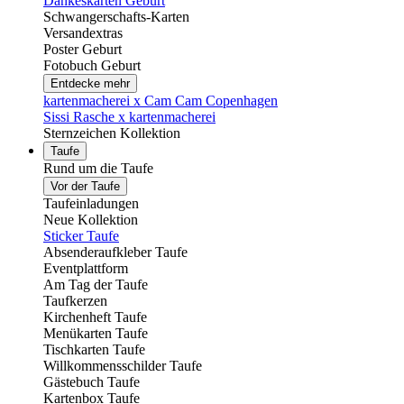
Dankeskarten Geburt
Schwangerschafts-Karten
Versandextras
Poster Geburt
Fotobuch Geburt
Entdecke mehr
kartenmacherei x Cam Cam Copenhagen
Sissi Rasche x kartenmacherei
Sternzeichen Kollektion
Taufe
Rund um die Taufe
Vor der Taufe
Taufeinladungen
Neue Kollektion
Sticker Taufe
Absenderaufkleber Taufe
Eventplattform
Am Tag der Taufe
Taufkerzen
Kirchenheft Taufe
Menükarten Taufe
Tischkarten Taufe
Willkommensschilder Taufe
Gästebuch Taufe
Kartenbox Taufe