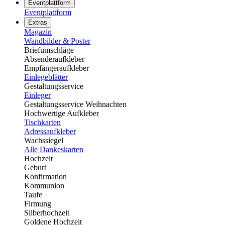
Eventplattform
Eventplattform
Extras
Magazin
Wandbilder & Poster
Briefumschläge
Absenderaufkleber
Empfängeraufkleber
Einlegeblätter
Gestaltungsservice
Einleger
Gestaltungsservice Weihnachten
Hochwertige Aufkleber
Tischkarten
Adressaufkleber
Wachssiegel
Alle Dankeskarten
Hochzeit
Geburt
Konfirmation
Kommunion
Taufe
Firmung
Silberhochzeit
Goldene Hochzeit