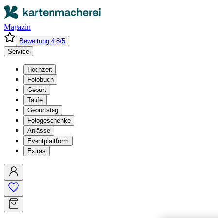
Magazin
Bewertung 4.8/5
Service
Hochzeit
Fotobuch
Geburt
Taufe
Geburtstag
Fotogeschenke
Anlässe
Eventplattform
Extras