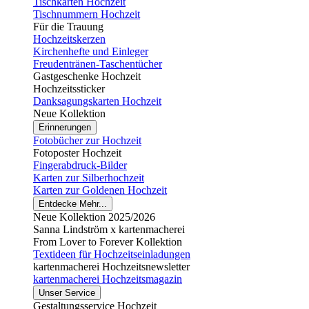
Tischkarten Hochzeit
Tischnummern Hochzeit
Für die Trauung
Hochzeitskerzen
Kirchenhefte und Einleger
Freudentränen-Taschentücher
Gastgeschenke Hochzeit
Hochzeitssticker
Danksagungskarten Hochzeit
Neue Kollektion
Erinnerungen
Fotobücher zur Hochzeit
Fotoposter Hochzeit
Fingerabdruck-Bilder
Karten zur Silberhochzeit
Karten zur Goldenen Hochzeit
Entdecke Mehr...
Neue Kollektion 2025/2026
Sanna Lindström x kartenmacherei
From Lover to Forever Kollektion
Textideen für Hochzeitseinladungen
kartenmacherei Hochzeitsnewsletter
kartenmacherei Hochzeitsmagazin
Unser Service
Gestaltungsservice Hochzeit