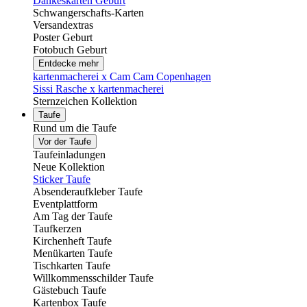
Dankeskarten Geburt
Schwangerschafts-Karten
Versandextras
Poster Geburt
Fotobuch Geburt
Entdecke mehr
kartenmacherei x Cam Cam Copenhagen
Sissi Rasche x kartenmacherei
Sternzeichen Kollektion
Taufe
Rund um die Taufe
Vor der Taufe
Taufeinladungen
Neue Kollektion
Sticker Taufe
Absenderaufkleber Taufe
Eventplattform
Am Tag der Taufe
Taufkerzen
Kirchenheft Taufe
Menükarten Taufe
Tischkarten Taufe
Willkommensschilder Taufe
Gästebuch Taufe
Kartenbox Taufe