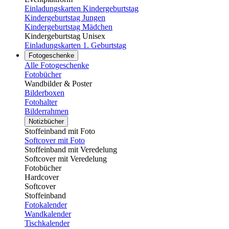
Einladungskarten Kindergeburtstag
Kindergeburtstag Jungen
Kindergeburtstag Mädchen
Kindergeburtstag Unisex
Einladungskarten 1. Geburtstag
Fotogeschenke
Alle Fotogeschenke
Fotobücher
Wandbilder & Poster
Bilderboxen
Fotohalter
Bilderrahmen
Notizbücher
Stoffeinband mit Foto
Softcover mit Foto
Stoffeinband mit Veredelung
Softcover mit Veredelung
Fotobücher
Hardcover
Softcover
Stoffeinband
Fotokalender
Wandkalender
Tischkalender