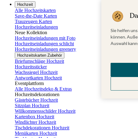
Hochzeit
Alle Hochzeitskarten
Da
Save-the-Date Karten
Trauzeugen Karten
Hochzeitseinladungen
Sie helfen uns
Neue Kollektion
können. Außer
Hochzeitseinladungen mit Foto
Auswahl kanns
Hochzeitseinladungen schlicht
Hochzeitseinladungen greenery
Hochzeitskarten Zubehör
Briefumschläge Hochzeit
Hochzeitssticker
Wachssiegel Hochzeit
Antwortkarten Hochzeit
Eventplattform
Alle Hochzeitsdeko & Extras
Hochzeitsdekorationen
Gästebücher Hochzeit
Sitzplan Hochzeit
Willkommensschilder Hochzeit
Kartenbox Hochzeit
Windlichter Hochzeit
Tischdekorationen Hochzeit
Menükarten Hochzeit