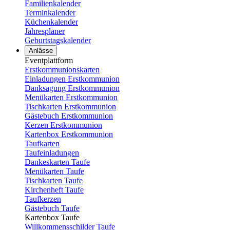
Familienkalender
Terminkalender
Küchenkalender
Jahresplaner
Geburtstagskalender
Anlässe
Eventplattform
Erstkommunionskarten
Einladungen Erstkommunion
Danksagung Erstkommunion
Menükarten Erstkommunion
Tischkarten Erstkommunion
Gästebuch Erstkommunion
Kerzen Erstkommunion
Kartenbox Erstkommunion
Taufkarten
Taufeinladungen
Dankeskarten Taufe
Menükarten Taufe
Tischkarten Taufe
Kirchenheft Taufe
Taufkerzen
Gästebuch Taufe
Kartenbox Taufe
Willkommensschilder Taufe