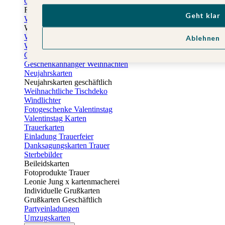
Osterkarten
Fotogeschenke zu Ostern
Geht klar
Weihnachtskarten
Weihnachtskarten selbst gestalten
Weihnachtskarten geschäftlich
Ablehnen
Weihnachtsfeier Einladungen
Geschenkaufkleber Weihnachten
Geschenkanhänger Weihnachten
Neujahrskarten
Neujahrskarten geschäftlich
Weihnachtliche Tischdeko
Windlichter
Fotogeschenke Valentinstag
Valentinstag Karten
Trauerkarten
Einladung Trauerfeier
Danksagungskarten Trauer
Sterbebilder
Beileidskarten
Fotoprodukte Trauer
Leonie Jung x kartenmacherei
Individuelle Grußkarten
Grußkarten Geschäftlich
Partyeinladungen
Umzugskarten