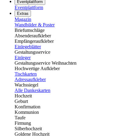
Eventplattform
Eventplattform
Extras
Magazin
Wandbilder & Poster
Briefumschläge
Absenderaufkleber
Empfängeraufkleber
Einlegeblätter
Gestaltungsservice
Einleger
Gestaltungsservice Weihnachten
Hochwertige Aufkleber
Tischkarten
Adressaufkleber
Wachssiegel
Alle Dankeskarten
Hochzeit
Geburt
Konfirmation
Kommunion
Taufe
Firmung
Silberhochzeit
Goldene Hochzeit