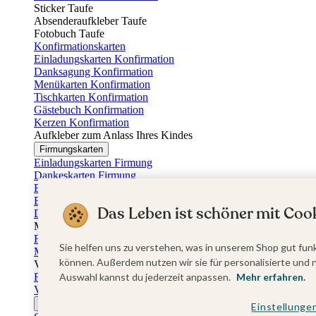
Sticker Taufe
Absenderaufkleber Taufe
Fotobuch Taufe
Konfirmationskarten
Einladungskarten Konfirmation
Danksagung Konfirmation
Menükarten Konfirmation
Tischkarten Konfirmation
Gästebuch Konfirmation
Kerzen Konfirmation
Aufkleber zum Anlass Ihres Kindes
Firmungskarten
Einladungskarten Firmung
Dankeskarten Firmung
Einschulungskarten
Einladungskarten Einschulung
Das Leben ist schöner mit Cook
Danksagung Einschulung
Muttertag
Fotogeschenke Muttertag
Sie helfen uns zu verstehen, was in unserem Shop gut funk
Muttertagskarten
können. Außerdem nutzen wir sie für personalisierte und 
Vatertag
Fotogeschenke Vatertag
Auswahl kannst du jederzeit anpassen.
Mehr erfahren.
Vatertagskarten
Ostern
Einstellunge