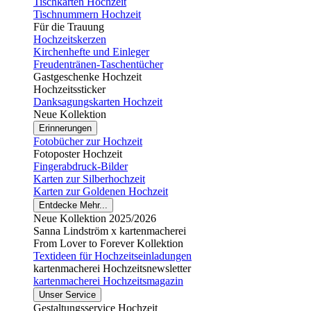
Tischkarten Hochzeit
Tischnummern Hochzeit
Für die Trauung
Hochzeitskerzen
Kirchenhefte und Einleger
Freudentränen-Taschentücher
Gastgeschenke Hochzeit
Hochzeitssticker
Danksagungskarten Hochzeit
Neue Kollektion
Erinnerungen
Fotobücher zur Hochzeit
Fotoposter Hochzeit
Fingerabdruck-Bilder
Karten zur Silberhochzeit
Karten zur Goldenen Hochzeit
Entdecke Mehr...
Neue Kollektion 2025/2026
Sanna Lindström x kartenmacherei
From Lover to Forever Kollektion
Textideen für Hochzeitseinladungen
kartenmacherei Hochzeitsnewsletter
kartenmacherei Hochzeitsmagazin
Unser Service
Gestaltungsservice Hochzeit