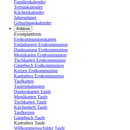
Familienkalender
Terminkalender
Küchenkalender
Jahresplaner
Geburtstagskalender
Anlässe
Eventplattform
Erstkommunionskarten
Einladungen Erstkommunion
Danksagung Erstkommunion
Menükarten Erstkommunion
Tischkarten Erstkommunion
Gästebuch Erstkommunion
Kerzen Erstkommunion
Kartenbox Erstkommunion
Taufkarten
Taufeinladungen
Dankeskarten Taufe
Menükarten Taufe
Tischkarten Taufe
Kirchenheft Taufe
Taufkerzen
Gästebuch Taufe
Kartenbox Taufe
Willkommensschilder Taufe