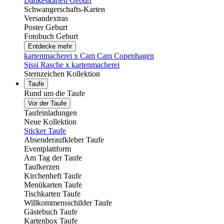
Dankeskarten Geburt
Schwangerschafts-Karten
Versandextras
Poster Geburt
Fotobuch Geburt
Entdecke mehr
kartenmacherei x Cam Cam Copenhagen
Sissi Rasche x kartenmacherei
Sternzeichen Kollektion
Taufe
Rund um die Taufe
Vor der Taufe
Taufeinladungen
Neue Kollektion
Sticker Taufe
Absenderaufkleber Taufe
Eventplattform
Am Tag der Taufe
Taufkerzen
Kirchenheft Taufe
Menükarten Taufe
Tischkarten Taufe
Willkommensschilder Taufe
Gästebuch Taufe
Kartenbox Taufe