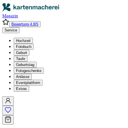
Magazin
Bewertung 4.8/5
Service
Hochzeit
Fotobuch
Geburt
Taufe
Geburtstag
Fotogeschenke
Anlässe
Eventplattform
Extras