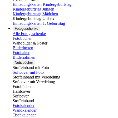
Einladungskarten Kindergeburtstag
Kindergeburtstag Jungen
Kindergeburtstag Mädchen
Kindergeburtstag Unisex
Einladungskarten 1. Geburtstag
Fotogeschenke
Alle Fotogeschenke
Fotobücher
Wandbilder & Poster
Bilderboxen
Fotohalter
Bilderrahmen
Notizbücher
Stoffeinband mit Foto
Softcover mit Foto
Stoffeinband mit Veredelung
Softcover mit Veredelung
Fotobücher
Hardcover
Softcover
Stoffeinband
Fotokalender
Wandkalender
Tischkalender