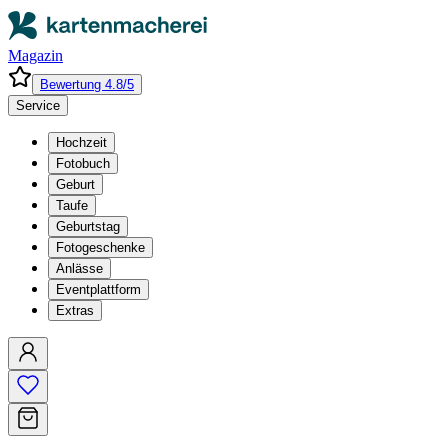
Magazin
Bewertung 4.8/5
Service
Hochzeit
Fotobuch
Geburt
Taufe
Geburtstag
Fotogeschenke
Anlässe
Eventplattform
Extras