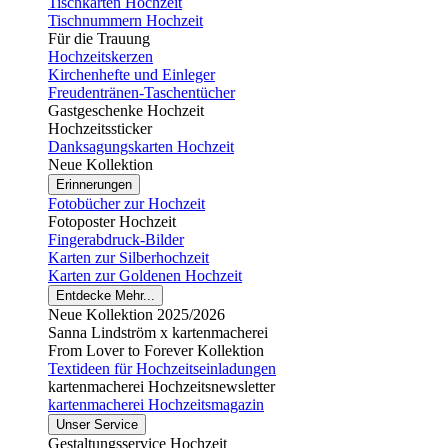
Tischkarten Hochzeit
Tischnummern Hochzeit
Für die Trauung
Hochzeitskerzen
Kirchenhefte und Einleger
Freudentränen-Taschentücher
Gastgeschenke Hochzeit
Hochzeitssticker
Danksagungskarten Hochzeit
Neue Kollektion
Erinnerungen
Fotobücher zur Hochzeit
Fotoposter Hochzeit
Fingerabdruck-Bilder
Karten zur Silberhochzeit
Karten zur Goldenen Hochzeit
Entdecke Mehr...
Neue Kollektion 2025/2026
Sanna Lindström x kartenmacherei
From Lover to Forever Kollektion
Textideen für Hochzeitseinladungen
kartenmacherei Hochzeitsnewsletter
kartenmacherei Hochzeitsmagazin
Unser Service
Gestaltungsservice Hochzeit