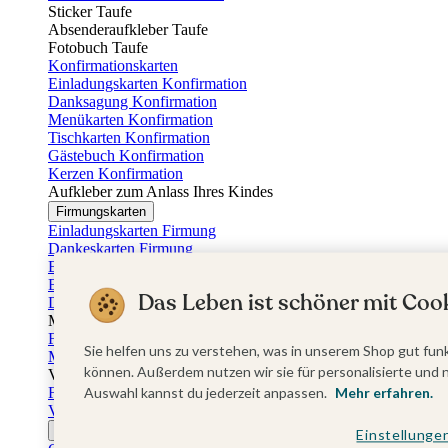
Sticker Taufe
Absenderaufkleber Taufe
Fotobuch Taufe
Konfirmationskarten
Einladungskarten Konfirmation
Danksagung Konfirmation
Menükarten Konfirmation
Tischkarten Konfirmation
Gästebuch Konfirmation
Kerzen Konfirmation
Aufkleber zum Anlass Ihres Kindes
Firmungskarten
Einladungskarten Firmung
Dankeskarten Firmung
Einschulungskarten
Einladungskarten Einschulung
Das Leben ist schöner mit Cook
Danksagung Einschulung
Muttertag
Fotogeschenke Muttertag
Sie helfen uns zu verstehen, was in unserem Shop gut funk
Muttertagskarten
können. Außerdem nutzen wir sie für personalisierte und 
Vatertag
Fotogeschenke Vatertag
Auswahl kannst du jederzeit anpassen.
Mehr erfahren.
Vatertagskarten
Ostern
Einstellunge