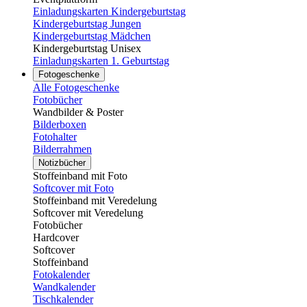
Einladungskarten Kindergeburtstag
Kindergeburtstag Jungen
Kindergeburtstag Mädchen
Kindergeburtstag Unisex
Einladungskarten 1. Geburtstag
Fotogeschenke
Alle Fotogeschenke
Fotobücher
Wandbilder & Poster
Bilderboxen
Fotohalter
Bilderrahmen
Notizbücher
Stoffeinband mit Foto
Softcover mit Foto
Stoffeinband mit Veredelung
Softcover mit Veredelung
Fotobücher
Hardcover
Softcover
Stoffeinband
Fotokalender
Wandkalender
Tischkalender