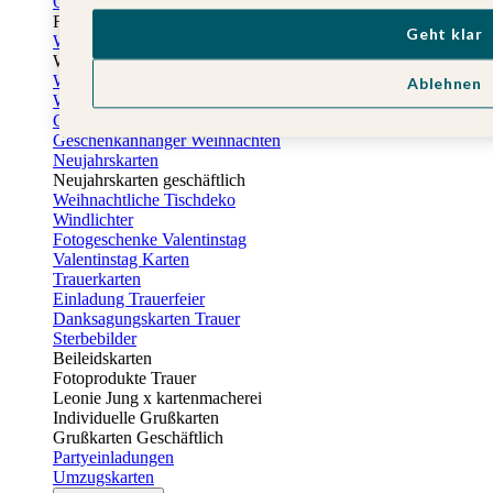
Osterkarten
Fotogeschenke zu Ostern
Geht klar
Weihnachtskarten
Weihnachtskarten selbst gestalten
Weihnachtskarten geschäftlich
Ablehnen
Weihnachtsfeier Einladungen
Geschenkaufkleber Weihnachten
Geschenkanhänger Weihnachten
Neujahrskarten
Neujahrskarten geschäftlich
Weihnachtliche Tischdeko
Windlichter
Fotogeschenke Valentinstag
Valentinstag Karten
Trauerkarten
Einladung Trauerfeier
Danksagungskarten Trauer
Sterbebilder
Beileidskarten
Fotoprodukte Trauer
Leonie Jung x kartenmacherei
Individuelle Grußkarten
Grußkarten Geschäftlich
Partyeinladungen
Umzugskarten