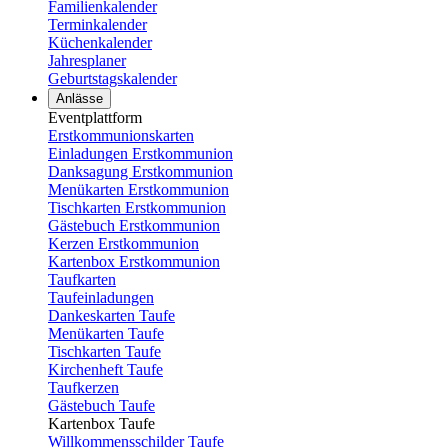
Familienkalender
Terminkalender
Küchenkalender
Jahresplaner
Geburtstagskalender
Anlässe
Eventplattform
Erstkommunionskarten
Einladungen Erstkommunion
Danksagung Erstkommunion
Menükarten Erstkommunion
Tischkarten Erstkommunion
Gästebuch Erstkommunion
Kerzen Erstkommunion
Kartenbox Erstkommunion
Taufkarten
Taufeinladungen
Dankeskarten Taufe
Menükarten Taufe
Tischkarten Taufe
Kirchenheft Taufe
Taufkerzen
Gästebuch Taufe
Kartenbox Taufe
Willkommensschilder Taufe