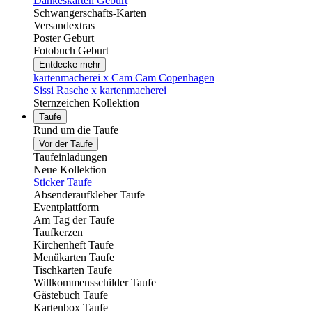
Dankeskarten Geburt
Schwangerschafts-Karten
Versandextras
Poster Geburt
Fotobuch Geburt
Entdecke mehr
kartenmacherei x Cam Cam Copenhagen
Sissi Rasche x kartenmacherei
Sternzeichen Kollektion
Taufe
Rund um die Taufe
Vor der Taufe
Taufeinladungen
Neue Kollektion
Sticker Taufe
Absenderaufkleber Taufe
Eventplattform
Am Tag der Taufe
Taufkerzen
Kirchenheft Taufe
Menükarten Taufe
Tischkarten Taufe
Willkommensschilder Taufe
Gästebuch Taufe
Kartenbox Taufe