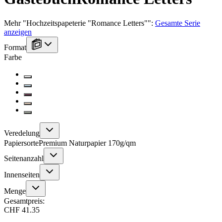
Mehr
"
Hochzeitspapeterie "Romance Letters"
":
Gesamte Serie
anzeigen
Format
Farbe
Veredelung
Papiersorte
Premium Naturpapier 170g/qm
Seitenanzahl
Innenseiten
Menge
Gesamtpreis:
CHF 41.35