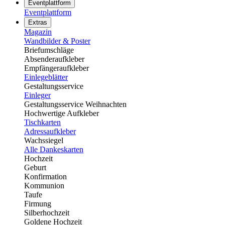
Eventplattform
Eventplattform
Extras
Magazin
Wandbilder & Poster
Briefumschläge
Absenderaufkleber
Empfängeraufkleber
Einlegeblätter
Gestaltungsservice
Einleger
Gestaltungsservice Weihnachten
Hochwertige Aufkleber
Tischkarten
Adressaufkleber
Wachssiegel
Alle Dankeskarten
Hochzeit
Geburt
Konfirmation
Kommunion
Taufe
Firmung
Silberhochzeit
Goldene Hochzeit