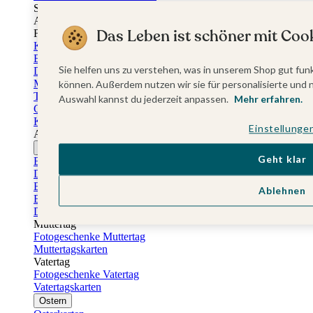
Sticker Taufe
Absenderaufkleber Taufe
Das Leben ist schöner mit Cook
Fotobuch Taufe
Konfirmationskarten
Einladungskarten Konfirmation
Sie helfen uns zu verstehen, was in unserem Shop gut funk
Danksagung Konfirmation
Menükarten Konfirmation
können. Außerdem nutzen wir sie für personalisierte und 
Tischkarten Konfirmation
Auswahl kannst du jederzeit anpassen.
Mehr erfahren.
Gästebuch Konfirmation
Kerzen Konfirmation
Einstellunge
Aufkleber zum Anlass Ihres Kindes
Firmungskarten
Geht klar
Einladungskarten Firmung
Dankeskarten Firmung
Einschulungskarten
Ablehnen
Einladungskarten Einschulung
Danksagung Einschulung
Muttertag
Fotogeschenke Muttertag
Muttertagskarten
Vatertag
Fotogeschenke Vatertag
Vatertagskarten
Ostern