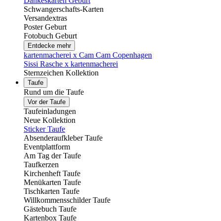
Dankeskarten Geburt
Schwangerschafts-Karten
Versandextras
Poster Geburt
Fotobuch Geburt
Entdecke mehr
kartenmacherei x Cam Cam Copenhagen
Sissi Rasche x kartenmacherei
Sternzeichen Kollektion
Taufe
Rund um die Taufe
Vor der Taufe
Taufeinladungen
Neue Kollektion
Sticker Taufe
Absenderaufkleber Taufe
Eventplattform
Am Tag der Taufe
Taufkerzen
Kirchenheft Taufe
Menükarten Taufe
Tischkarten Taufe
Willkommensschilder Taufe
Gästebuch Taufe
Kartenbox Taufe