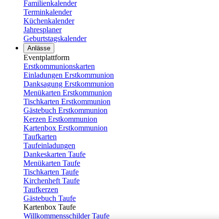
Familienkalender
Terminkalender
Küchenkalender
Jahresplaner
Geburtstagskalender
Anlässe
Eventplattform
Erstkommunionskarten
Einladungen Erstkommunion
Danksagung Erstkommunion
Menükarten Erstkommunion
Tischkarten Erstkommunion
Gästebuch Erstkommunion
Kerzen Erstkommunion
Kartenbox Erstkommunion
Taufkarten
Taufeinladungen
Dankeskarten Taufe
Menükarten Taufe
Tischkarten Taufe
Kirchenheft Taufe
Taufkerzen
Gästebuch Taufe
Kartenbox Taufe
Willkommensschilder Taufe