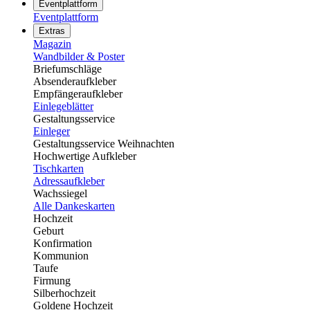
Eventplattform
Eventplattform
Extras
Magazin
Wandbilder & Poster
Briefumschläge
Absenderaufkleber
Empfängeraufkleber
Einlegeblätter
Gestaltungsservice
Einleger
Gestaltungsservice Weihnachten
Hochwertige Aufkleber
Tischkarten
Adressaufkleber
Wachssiegel
Alle Dankeskarten
Hochzeit
Geburt
Konfirmation
Kommunion
Taufe
Firmung
Silberhochzeit
Goldene Hochzeit