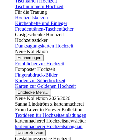
Tischkarten Hochzeit
Tischnummern Hochzeit
Für die Trauung
Hochzeitskerzen
Kirchenhefte und Einleger
Freudentränen-Taschentücher
Gastgeschenke Hochzeit
Hochzeitssticker
Danksagungskarten Hochzeit
Neue Kollektion
Erinnerungen
Fotobücher zur Hochzeit
Fotoposter Hochzeit
Fingerabdruck-Bilder
Karten zur Silberhochzeit
Karten zur Goldenen Hochzeit
Entdecke Mehr...
Neue Kollektion 2025/2026
Sanna Lindström x kartenmacherei
From Lover to Forever Kollektion
Textideen für Hochzeitseinladungen
kartenmacherei Hochzeitsnewsletter
kartenmacherei Hochzeitsmagazin
Unser Service
Gestaltungsservice Hochzeit