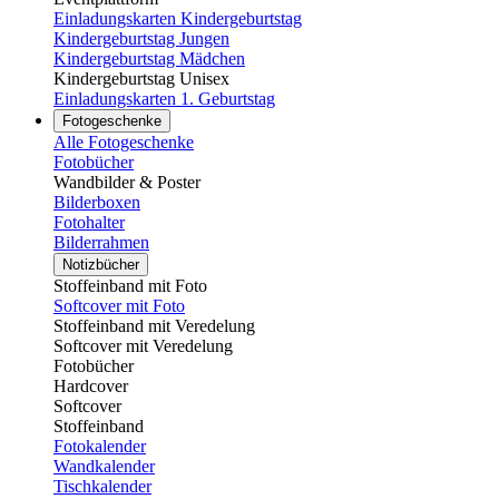
Einladungskarten Kindergeburtstag
Kindergeburtstag Jungen
Kindergeburtstag Mädchen
Kindergeburtstag Unisex
Einladungskarten 1. Geburtstag
Fotogeschenke
Alle Fotogeschenke
Fotobücher
Wandbilder & Poster
Bilderboxen
Fotohalter
Bilderrahmen
Notizbücher
Stoffeinband mit Foto
Softcover mit Foto
Stoffeinband mit Veredelung
Softcover mit Veredelung
Fotobücher
Hardcover
Softcover
Stoffeinband
Fotokalender
Wandkalender
Tischkalender