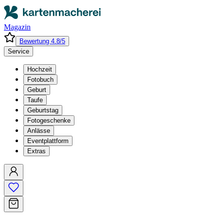
Magazin
Bewertung 4.8/5
Service
Hochzeit
Fotobuch
Geburt
Taufe
Geburtstag
Fotogeschenke
Anlässe
Eventplattform
Extras