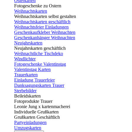
Osterkarten
Fotogeschenke zu Ostern
Weihnachtskarten
Weihnachtskarten selbst gestalten
Weihnachtskarten geschäftlich
Weihnachtsfeier Einladungen
Geschenkaufkleber Weihnachten
Geschenkanhänger Weihnachten
Neujahrskarten
Neujahrskarten geschäftlich
Weihnachtliche Tischdeko
Windlichter
Fotogeschenke Valentinstag
Valentinstag Karten
Trauerkarten
Einladung Trauerfeier
Danksagungskarten Trauer
Sterbebilder
Beileidskarten
Fotoprodukte Trauer
Leonie Jung x kartenmacherei
Individuelle Grußkarten
Grußkarten Geschäftlich
Partyeinladungen
Umzugskarten