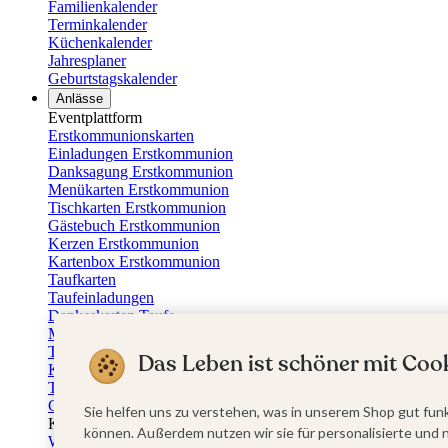
Familienkalender
Terminkalender
Küchenkalender
Jahresplaner
Geburtstagskalender
Anlässe
Eventplattform
Erstkommunionskarten
Einladungen Erstkommunion
Danksagung Erstkommunion
Menükarten Erstkommunion
Tischkarten Erstkommunion
Gästebuch Erstkommunion
Kerzen Erstkommunion
Kartenbox Erstkommunion
Taufkarten
Taufeinladungen
Dankeskarten Taufe
Menükarten Taufe
Tischkarten Taufe
Das Leben ist schöner mit Cook
Kirchenheft Taufe
Taufkerzen
Gästebuch Taufe
Sie helfen uns zu verstehen, was in unserem Shop gut funk
Kartenbox Taufe
können. Außerdem nutzen wir sie für personalisierte und 
Willkommensschilder Taufe