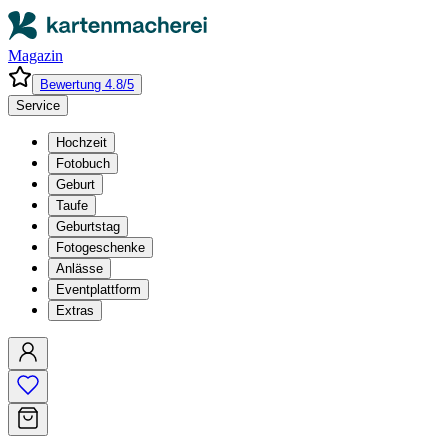
Magazin
Bewertung 4.8/5
Service
Hochzeit
Fotobuch
Geburt
Taufe
Geburtstag
Fotogeschenke
Anlässe
Eventplattform
Extras