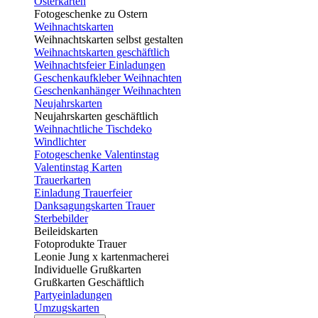
Osterkarten
Fotogeschenke zu Ostern
Weihnachtskarten
Weihnachtskarten selbst gestalten
Weihnachtskarten geschäftlich
Weihnachtsfeier Einladungen
Geschenkaufkleber Weihnachten
Geschenkanhänger Weihnachten
Neujahrskarten
Neujahrskarten geschäftlich
Weihnachtliche Tischdeko
Windlichter
Fotogeschenke Valentinstag
Valentinstag Karten
Trauerkarten
Einladung Trauerfeier
Danksagungskarten Trauer
Sterbebilder
Beileidskarten
Fotoprodukte Trauer
Leonie Jung x kartenmacherei
Individuelle Grußkarten
Grußkarten Geschäftlich
Partyeinladungen
Umzugskarten