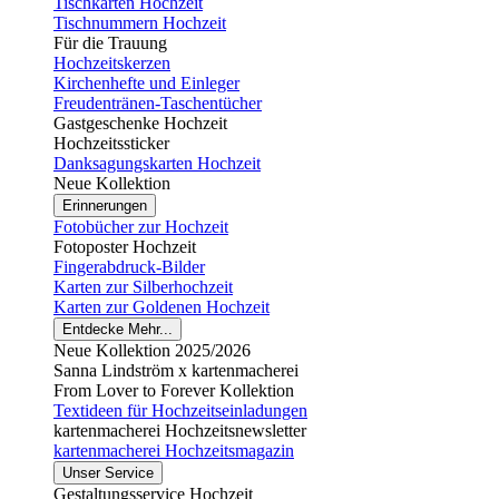
Tischkarten Hochzeit
Tischnummern Hochzeit
Für die Trauung
Hochzeitskerzen
Kirchenhefte und Einleger
Freudentränen-Taschentücher
Gastgeschenke Hochzeit
Hochzeitssticker
Danksagungskarten Hochzeit
Neue Kollektion
Erinnerungen
Fotobücher zur Hochzeit
Fotoposter Hochzeit
Fingerabdruck-Bilder
Karten zur Silberhochzeit
Karten zur Goldenen Hochzeit
Entdecke Mehr...
Neue Kollektion 2025/2026
Sanna Lindström x kartenmacherei
From Lover to Forever Kollektion
Textideen für Hochzeitseinladungen
kartenmacherei Hochzeitsnewsletter
kartenmacherei Hochzeitsmagazin
Unser Service
Gestaltungsservice Hochzeit