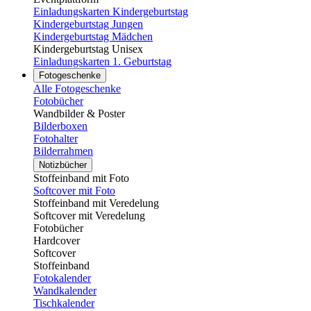
Einladungskarten Kindergeburtstag
Kindergeburtstag Jungen
Kindergeburtstag Mädchen
Kindergeburtstag Unisex
Einladungskarten 1. Geburtstag
Fotogeschenke
Alle Fotogeschenke
Fotobücher
Wandbilder & Poster
Bilderboxen
Fotohalter
Bilderrahmen
Notizbücher
Stoffeinband mit Foto
Softcover mit Foto
Stoffeinband mit Veredelung
Softcover mit Veredelung
Fotobücher
Hardcover
Softcover
Stoffeinband
Fotokalender
Wandkalender
Tischkalender