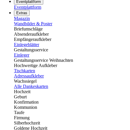
Eventplattform
Eventplattform
Extras
Magazin
Wandbilder & Poster
Briefumschläge
Absenderaufkleber
Empfängeraufkleber
Einlegeblätter
Gestaltungsservice
Einleger
Gestaltungsservice Weihnachten
Hochwertige Aufkleber
Tischkarten
Adressaufkleber
Wachssiegel
Alle Dankeskarten
Hochzeit
Geburt
Konfirmation
Kommunion
Taufe
Firmung
Silberhochzeit
Goldene Hochzeit