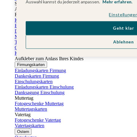
Auswahl kannst du jederzeit anpassen.
Mehr erfahren.
Sticker Taufe
Absenderaufkleber Taufe
Fotobuch Taufe
Einstellunge
Konfirmationskarten
Einladungskarten Konfirmation
Geht klar
Danksagung Konfirmation
Menükarten Konfirmation
Ablehnen
Tischkarten Konfirmation
Gästebuch Konfirmation
Kerzen Konfirmation
Aufkleber zum Anlass Ihres Kindes
Firmungskarten
Einladungskarten Firmung
Dankeskarten Firmung
Einschulungskarten
Einladungskarten Einschulung
Danksagung Einschulung
Muttertag
Fotogeschenke Muttertag
Muttertagskarten
Vatertag
Fotogeschenke Vatertag
Vatertagskarten
Ostern