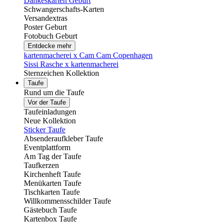
Dankeskarten Geburt
Schwangerschafts-Karten
Versandextras
Poster Geburt
Fotobuch Geburt
Entdecke mehr
kartenmacherei x Cam Cam Copenhagen
Sissi Rasche x kartenmacherei
Sternzeichen Kollektion
Taufe
Rund um die Taufe
Vor der Taufe
Taufeinladungen
Neue Kollektion
Sticker Taufe
Absenderaufkleber Taufe
Eventplattform
Am Tag der Taufe
Taufkerzen
Kirchenheft Taufe
Menükarten Taufe
Tischkarten Taufe
Willkommensschilder Taufe
Gästebuch Taufe
Kartenbox Taufe