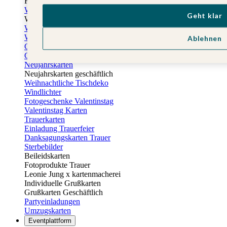
Fotogeschenke zu Ostern
Weihnachtskarten
Geht klar
Weihnachtskarten selbst gestalten
Weihnachtskarten geschäftlich
Weihnachtsfeier Einladungen
Ablehnen
Geschenkaufkleber Weihnachten
Geschenkanhänger Weihnachten
Neujahrskarten
Neujahrskarten geschäftlich
Weihnachtliche Tischdeko
Windlichter
Fotogeschenke Valentinstag
Valentinstag Karten
Trauerkarten
Einladung Trauerfeier
Danksagungskarten Trauer
Sterbebilder
Beileidskarten
Fotoprodukte Trauer
Leonie Jung x kartenmacherei
Individuelle Grußkarten
Grußkarten Geschäftlich
Partyeinladungen
Umzugskarten
Eventplattform