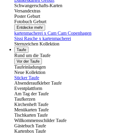
Dankeskarten Geburt
Schwangerschafts-Karten
Versandextras
Poster Geburt
Fotobuch Geburt
Entdecke mehr
kartenmacherei x Cam Cam Copenhagen
Sissi Rasche x kartenmacherei
Sternzeichen Kollektion
Taufe
Rund um die Taufe
Vor der Taufe
Taufeinladungen
Neue Kollektion
Sticker Taufe
Absenderaufkleber Taufe
Eventplattform
Am Tag der Taufe
Taufkerzen
Kirchenheft Taufe
Menükarten Taufe
Tischkarten Taufe
Willkommensschilder Taufe
Gästebuch Taufe
Kartenbox Taufe