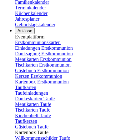
Familienkalender
Terminkalender
Küchenkalender
Jahresplaner
Geburtstagskalender
Anlässe
Eventplattform
Erstkommunionskarten
Einladungen Erstkommunion
Danksagung Erstkommunion
Menükarten Erstkommunion
Tischkarten Erstkommunion
Gästebuch Erstkommunion
Kerzen Erstkommunion
Kartenbox Erstkommunion
Taufkarten
Taufeinladungen
Dankeskarten Taufe
Menükarten Taufe
Tischkarten Taufe
Kirchenheft Taufe
Taufkerzen
Gästebuch Taufe
Kartenbox Taufe
Willkommensschilder Taufe