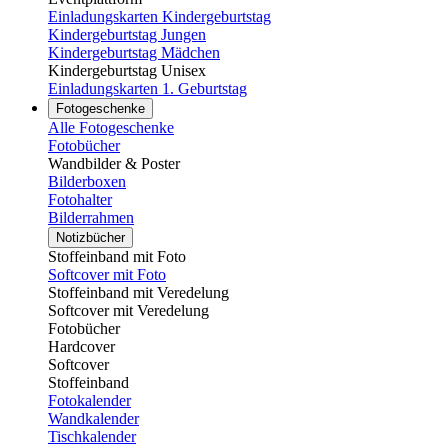
Einladungskarten Kindergeburtstag
Kindergeburtstag Jungen
Kindergeburtstag Mädchen
Kindergeburtstag Unisex
Einladungskarten 1. Geburtstag
Fotogeschenke
Alle Fotogeschenke
Fotobücher
Wandbilder & Poster
Bilderboxen
Fotohalter
Bilderrahmen
Notizbücher
Stoffeinband mit Foto
Softcover mit Foto
Stoffeinband mit Veredelung
Softcover mit Veredelung
Fotobücher
Hardcover
Softcover
Stoffeinband
Fotokalender
Wandkalender
Tischkalender