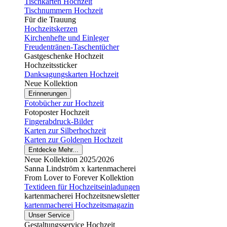
Tischkarten Hochzeit
Tischnummern Hochzeit
Für die Trauung
Hochzeitskerzen
Kirchenhefte und Einleger
Freudentränen-Taschentücher
Gastgeschenke Hochzeit
Hochzeitssticker
Danksagungskarten Hochzeit
Neue Kollektion
Erinnerungen
Fotobücher zur Hochzeit
Fotoposter Hochzeit
Fingerabdruck-Bilder
Karten zur Silberhochzeit
Karten zur Goldenen Hochzeit
Entdecke Mehr...
Neue Kollektion 2025/2026
Sanna Lindström x kartenmacherei
From Lover to Forever Kollektion
Textideen für Hochzeitseinladungen
kartenmacherei Hochzeitsnewsletter
kartenmacherei Hochzeitsmagazin
Unser Service
Gestaltungsservice Hochzeit