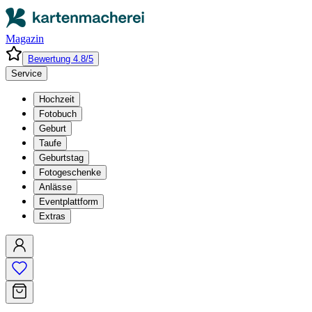
Magazin
Bewertung 4.8/5
Service
Hochzeit
Fotobuch
Geburt
Taufe
Geburtstag
Fotogeschenke
Anlässe
Eventplattform
Extras