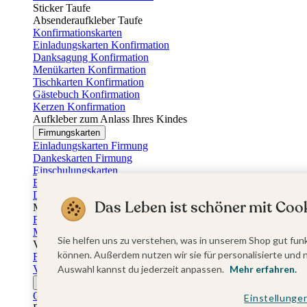
Sticker Taufe
Absenderaufkleber Taufe
Konfirmationskarten
Einladungskarten Konfirmation
Danksagung Konfirmation
Menükarten Konfirmation
Tischkarten Konfirmation
Gästebuch Konfirmation
Kerzen Konfirmation
Aufkleber zum Anlass Ihres Kindes
Firmungskarten
Einladungskarten Firmung
Dankeskarten Firmung
Einschulungskarten
Einladungskarten Einschulung
Danksagung Einschulung
Das Leben ist schöner mit Cook
Muttertag
Fotogeschenke Muttertag
Muttertagskarten
Sie helfen uns zu verstehen, was in unserem Shop gut funk
Vatertag
können. Außerdem nutzen wir sie für personalisierte und 
Fotogeschenke Vatertag
Vatertagskarten
Auswahl kannst du jederzeit anpassen.
Mehr erfahren.
Ostern
Osterkarten
Einstellunge