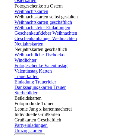
Osterkarten
Fotogeschenke zu Ostern
Weihnachtskarten
Weihnachtskarten selbst gestalten
Weihnachtskarten geschäftlich
Weihnachtsfeier Einladungen
Geschenkaufkleber Weihnachten
Geschenkanhänger Weihnachten
Neujahrskarten
Neujahrskarten geschäftlich
Weihnachtliche Tischdeko
Windlichter
Fotogeschenke Valentinstag
Valentinstag Karten
Trauerkarten
Einladung Trauerfeier
Danksagungskarten Trauer
Sterbebilder
Beileidskarten
Fotoprodukte Trauer
Leonie Jung x kartenmacherei
Individuelle Grußkarten
Grußkarten Geschäftlich
Partyeinladungen
Umzugskarten