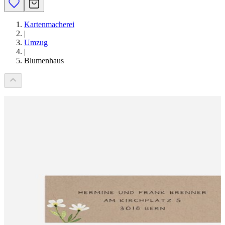
Kartenmacherei
|
Umzug
|
Blumenhaus