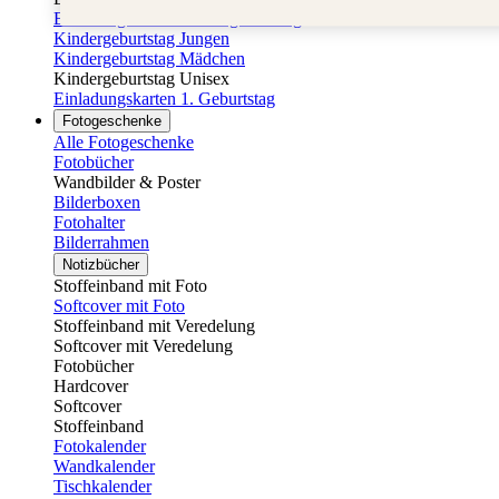
Einladungskarten Kindergeburtstag
Kindergeburtstag Jungen
Kindergeburtstag Mädchen
Kindergeburtstag Unisex
Einladungskarten 1. Geburtstag
Fotogeschenke
Alle Fotogeschenke
Fotobücher
Wandbilder & Poster
Bilderboxen
Fotohalter
Bilderrahmen
Notizbücher
Stoffeinband mit Foto
Softcover mit Foto
Stoffeinband mit Veredelung
Softcover mit Veredelung
Fotobücher
Hardcover
Softcover
Stoffeinband
Fotokalender
Wandkalender
Tischkalender