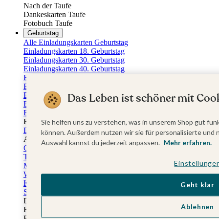
Nach der Taufe
Dankeskarten Taufe
Fotobuch Taufe
Geburtstag
Alle Einladungskarten Geburtstag
Einladungskarten 18. Geburtstag
Einladungskarten 30. Geburtstag
Einladungskarten 40. Geburtstag
Einladungskarten 50. Geburtstag
Einladungskarten 60. Geburtstag
Einladungskarten 70. Geburtstag
Das Leben ist schöner mit Cook
Einladungskarten 80. Geburtstag
Einladungskarten 90. Geburtstag
Für jedes Alter
Sie helfen uns zu verstehen, was in unserem Shop gut funk
Doppelgeburtstag Einladungen
können. Außerdem nutzen wir sie für personalisierte und 
Alle Geburtstagsextras
Auswahl kannst du jederzeit anpassen.
Mehr erfahren.
Gästebücher Geburtstag
Tischkarten Geburtstag
Einstellunge
Menükarten Geburtstag
Weinetiketten Geburtstag
Kartenbox Geburtstag
Geht klar
Save the Date Karten
Dankeskarten Geburtstag
Ablehnen
Fotobuch Geburtstag
Eventplattform