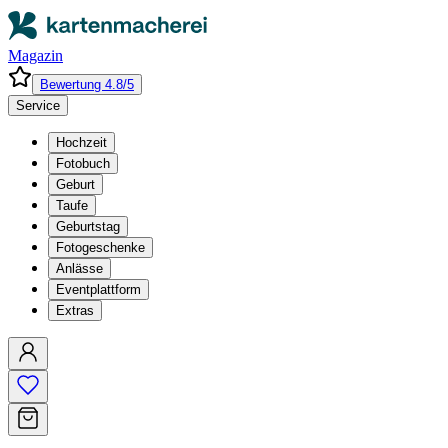
Magazin
Bewertung 4.8/5
Service
Hochzeit
Fotobuch
Geburt
Taufe
Geburtstag
Fotogeschenke
Anlässe
Eventplattform
Extras