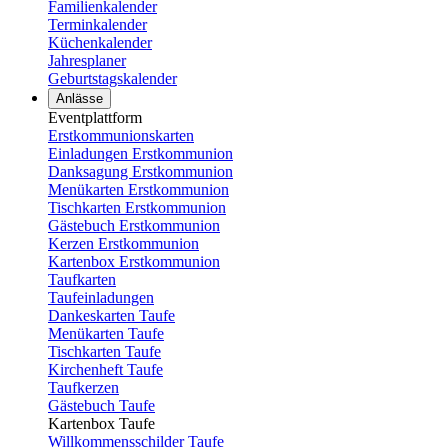
Familienkalender
Terminkalender
Küchenkalender
Jahresplaner
Geburtstagskalender
Anlässe
Eventplattform
Erstkommunionskarten
Einladungen Erstkommunion
Danksagung Erstkommunion
Menükarten Erstkommunion
Tischkarten Erstkommunion
Gästebuch Erstkommunion
Kerzen Erstkommunion
Kartenbox Erstkommunion
Taufkarten
Taufeinladungen
Dankeskarten Taufe
Menükarten Taufe
Tischkarten Taufe
Kirchenheft Taufe
Taufkerzen
Gästebuch Taufe
Kartenbox Taufe
Willkommensschilder Taufe