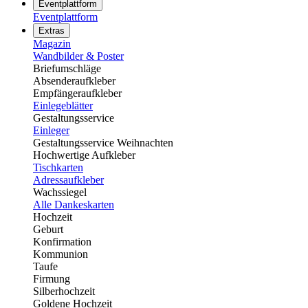
Eventplattform
Eventplattform
Extras
Magazin
Wandbilder & Poster
Briefumschläge
Absenderaufkleber
Empfängeraufkleber
Einlegeblätter
Gestaltungsservice
Einleger
Gestaltungsservice Weihnachten
Hochwertige Aufkleber
Tischkarten
Adressaufkleber
Wachssiegel
Alle Dankeskarten
Hochzeit
Geburt
Konfirmation
Kommunion
Taufe
Firmung
Silberhochzeit
Goldene Hochzeit