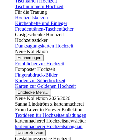
Tischkarten Hochzeit
Tischnummern Hochzeit
Für die Trauung
Hochzeitskerzen
Kirchenhefte und Einleger
Freudentränen-Taschentücher
Gastgeschenke Hochzeit
Hochzeitssticker
Danksagungskarten Hochzeit
Neue Kollektion
Erinnerungen
Fotobücher zur Hochzeit
Fotoposter Hochzeit
Fingerabdruck-Bilder
Karten zur Silberhochzeit
Karten zur Goldenen Hochzeit
Entdecke Mehr...
Neue Kollektion 2025/2026
Sanna Lindström x kartenmacherei
From Lover to Forever Kollektion
Textideen für Hochzeitseinladungen
kartenmacherei Hochzeitsnewsletter
kartenmacherei Hochzeitsmagazin
Unser Service
Gestaltungsservice Hochzeit