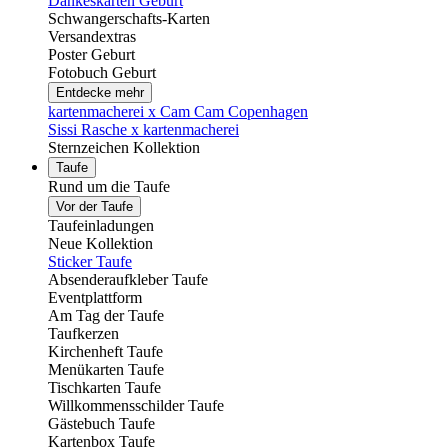
Dankeskarten Geburt
Schwangerschafts-Karten
Versandextras
Poster Geburt
Fotobuch Geburt
Entdecke mehr
kartenmacherei x Cam Cam Copenhagen
Sissi Rasche x kartenmacherei
Sternzeichen Kollektion
Taufe
Rund um die Taufe
Vor der Taufe
Taufeinladungen
Neue Kollektion
Sticker Taufe
Absenderaufkleber Taufe
Eventplattform
Am Tag der Taufe
Taufkerzen
Kirchenheft Taufe
Menükarten Taufe
Tischkarten Taufe
Willkommensschilder Taufe
Gästebuch Taufe
Kartenbox Taufe