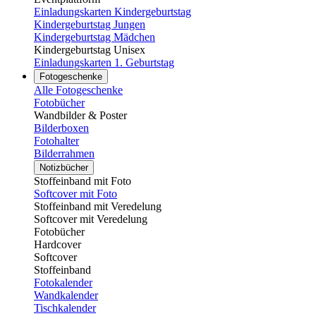
Einladungskarten Kindergeburtstag
Kindergeburtstag Jungen
Kindergeburtstag Mädchen
Kindergeburtstag Unisex
Einladungskarten 1. Geburtstag
Fotogeschenke
Alle Fotogeschenke
Fotobücher
Wandbilder & Poster
Bilderboxen
Fotohalter
Bilderrahmen
Notizbücher
Stoffeinband mit Foto
Softcover mit Foto
Stoffeinband mit Veredelung
Softcover mit Veredelung
Fotobücher
Hardcover
Softcover
Stoffeinband
Fotokalender
Wandkalender
Tischkalender