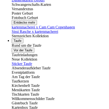
Dankeskarten Geburt
Schwangerschafts-Karten
Versandextras
Poster Geburt
Fotobuch Geburt
Entdecke mehr
kartenmacherei x Cam Cam Copenhagen
Sissi Rasche x kartenmacherei
Sternzeichen Kollektion
Taufe
Rund um die Taufe
Vor der Taufe
Taufeinladungen
Neue Kollektion
Sticker Taufe
Absenderaufkleber Taufe
Eventplattform
Am Tag der Taufe
Taufkerzen
Kirchenheft Taufe
Menükarten Taufe
Tischkarten Taufe
Willkommensschilder Taufe
Gästebuch Taufe
Kartenbox Taufe