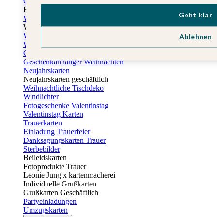
Osterkarten
Fotogeschenke zu Ostern
Geht klar
Weihnachtskarten
Weihnachtskarten selbst gestalten
Weihnachtskarten geschäftlich
Ablehnen
Weihnachtsfeier Einladungen
Geschenkaufkleber Weihnachten
Geschenkanhänger Weihnachten
Neujahrskarten
Neujahrskarten geschäftlich
Weihnachtliche Tischdeko
Windlichter
Fotogeschenke Valentinstag
Valentinstag Karten
Trauerkarten
Einladung Trauerfeier
Danksagungskarten Trauer
Sterbebilder
Beileidskarten
Fotoprodukte Trauer
Leonie Jung x kartenmacherei
Individuelle Grußkarten
Grußkarten Geschäftlich
Partyeinladungen
Umzugskarten