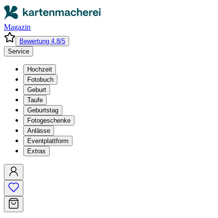
Magazin
Bewertung 4.8/5
Service
Hochzeit
Fotobuch
Geburt
Taufe
Geburtstag
Fotogeschenke
Anlässe
Eventplattform
Extras