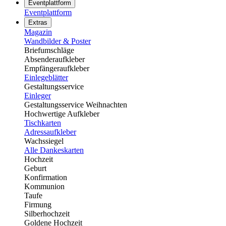
Eventplattform
Eventplattform
Extras
Magazin
Wandbilder & Poster
Briefumschläge
Absenderaufkleber
Empfängeraufkleber
Einlegeblätter
Gestaltungsservice
Einleger
Gestaltungsservice Weihnachten
Hochwertige Aufkleber
Tischkarten
Adressaufkleber
Wachssiegel
Alle Dankeskarten
Hochzeit
Geburt
Konfirmation
Kommunion
Taufe
Firmung
Silberhochzeit
Goldene Hochzeit