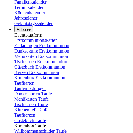
Familienkalender
Terminkalender
Küchenkalender
Jahresplaner
Geburtstagskalender
Anlässe
Eventplattform
Erstkommunionskarten
Einladungen Erstkommunion
Danksagung Erstkommunion
Menükarten Erstkommunion
Tischkarten Erstkommunion
Gästebuch Erstkommunion
Kerzen Erstkommunion
Kartenbox Erstkommunion
Taufkarten
Taufeinladungen
Dankeskarten Taufe
Menükarten Taufe
Tischkarten Taufe
Kirchenheft Taufe
Taufkerzen
Gästebuch Taufe
Kartenbox Taufe
Willkommensschilder Taufe