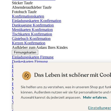
Sticker Taufe
Absenderaufkleber Taufe
Fotobuch Taufe
Konfirmationskarten
Einladungskarten Konfirmation
Danksagung Konfirmation
Menükarten Konfirmation
Tischkarten Konfirmation
Gästebuch Konfirmation
Kerzen Konfirmation
Aufkleber zum Anlass Ihres Kindes
Firmungskarten
Einladungskarten Firmung
Dankeskarten Firmung
Einschulungskarten
Einladungskarten Einschulung
Das Leben ist schöner mit Cook
Danksagung Einschulung
Muttertag
Fotogeschenke Muttertag
Sie helfen uns zu verstehen, was in unserem Shop gut funk
Muttertagskarten
können. Außerdem nutzen wir sie für personalisierte und 
Vatertag
Fotogeschenke Vatertag
Auswahl kannst du jederzeit anpassen.
Mehr erfahren.
Vatertagskarten
Ostern
Einstellunge