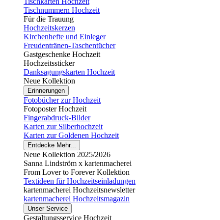
Tischkarten Hochzeit
Tischnummern Hochzeit
Für die Trauung
Hochzeitskerzen
Kirchenhefte und Einleger
Freudentränen-Taschentücher
Gastgeschenke Hochzeit
Hochzeitssticker
Danksagungskarten Hochzeit
Neue Kollektion
Erinnerungen
Fotobücher zur Hochzeit
Fotoposter Hochzeit
Fingerabdruck-Bilder
Karten zur Silberhochzeit
Karten zur Goldenen Hochzeit
Entdecke Mehr...
Neue Kollektion 2025/2026
Sanna Lindström x kartenmacherei
From Lover to Forever Kollektion
Textideen für Hochzeitseinladungen
kartenmacherei Hochzeitsnewsletter
kartenmacherei Hochzeitsmagazin
Unser Service
Gestaltungsservice Hochzeit