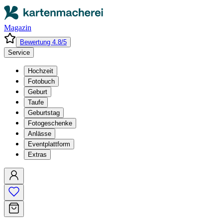
Magazin
Bewertung 4.8/5
Service
Hochzeit
Fotobuch
Geburt
Taufe
Geburtstag
Fotogeschenke
Anlässe
Eventplattform
Extras