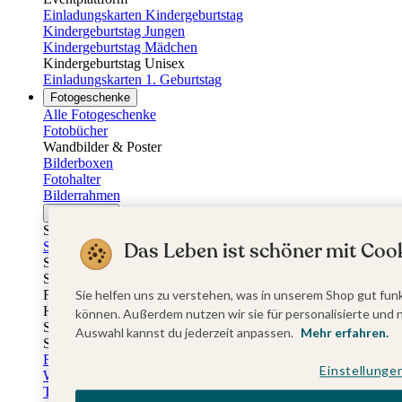
Einladungskarten Kindergeburtstag
Kindergeburtstag Jungen
Kindergeburtstag Mädchen
Kindergeburtstag Unisex
Einladungskarten 1. Geburtstag
Fotogeschenke
Alle Fotogeschenke
Fotobücher
Wandbilder & Poster
Bilderboxen
Fotohalter
Bilderrahmen
Notizbücher
Stoffeinband mit Foto
Das Leben ist schöner mit Cook
Softcover mit Foto
Stoffeinband mit Veredelung
Softcover mit Veredelung
Sie helfen uns zu verstehen, was in unserem Shop gut funk
Fotobücher
Hardcover
können. Außerdem nutzen wir sie für personalisierte und 
Softcover
Auswahl kannst du jederzeit anpassen.
Mehr erfahren.
Stoffeinband
Fotokalender
Einstellunge
Wandkalender
Tischkalender