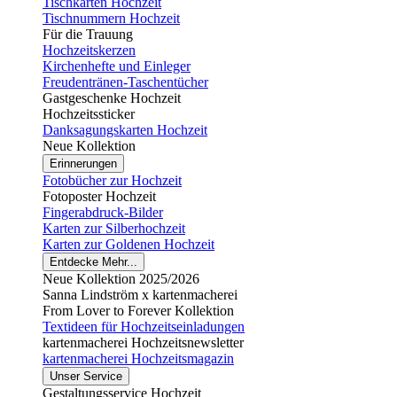
Tischkarten Hochzeit
Tischnummern Hochzeit
Für die Trauung
Hochzeitskerzen
Kirchenhefte und Einleger
Freudentränen-Taschentücher
Gastgeschenke Hochzeit
Hochzeitssticker
Danksagungskarten Hochzeit
Neue Kollektion
Erinnerungen
Fotobücher zur Hochzeit
Fotoposter Hochzeit
Fingerabdruck-Bilder
Karten zur Silberhochzeit
Karten zur Goldenen Hochzeit
Entdecke Mehr...
Neue Kollektion 2025/2026
Sanna Lindström x kartenmacherei
From Lover to Forever Kollektion
Textideen für Hochzeitseinladungen
kartenmacherei Hochzeitsnewsletter
kartenmacherei Hochzeitsmagazin
Unser Service
Gestaltungsservice Hochzeit