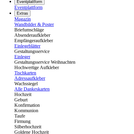
Eventplattform
Eventplattform
Extras
Magazin
Wandbilder & Poster
Briefumschläge
Absenderaufkleber
Empfängeraufkleber
Einlegeblätter
Gestaltungsservice
Einleger
Gestaltungsservice Weihnachten
Hochwertige Aufkleber
Tischkarten
Adressaufkleber
Wachssiegel
Alle Dankeskarten
Hochzeit
Geburt
Konfirmation
Kommunion
Taufe
Firmung
Silberhochzeit
Goldene Hochzeit