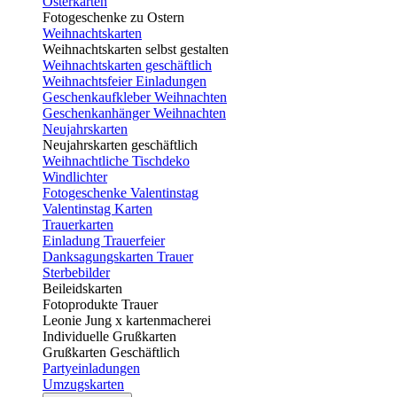
Osterkarten
Fotogeschenke zu Ostern
Weihnachtskarten
Weihnachtskarten selbst gestalten
Weihnachtskarten geschäftlich
Weihnachtsfeier Einladungen
Geschenkaufkleber Weihnachten
Geschenkanhänger Weihnachten
Neujahrskarten
Neujahrskarten geschäftlich
Weihnachtliche Tischdeko
Windlichter
Fotogeschenke Valentinstag
Valentinstag Karten
Trauerkarten
Einladung Trauerfeier
Danksagungskarten Trauer
Sterbebilder
Beileidskarten
Fotoprodukte Trauer
Leonie Jung x kartenmacherei
Individuelle Grußkarten
Grußkarten Geschäftlich
Partyeinladungen
Umzugskarten