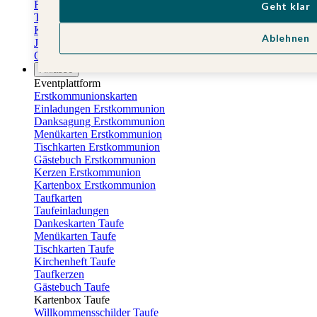
Familienkalender
Geht klar
Terminkalender
Küchenkalender
Ablehnen
Jahresplaner
Geburtstagskalender
Anlässe
Eventplattform
Erstkommunionskarten
Einladungen Erstkommunion
Danksagung Erstkommunion
Menükarten Erstkommunion
Tischkarten Erstkommunion
Gästebuch Erstkommunion
Kerzen Erstkommunion
Kartenbox Erstkommunion
Taufkarten
Taufeinladungen
Dankeskarten Taufe
Menükarten Taufe
Tischkarten Taufe
Kirchenheft Taufe
Taufkerzen
Gästebuch Taufe
Kartenbox Taufe
Willkommensschilder Taufe