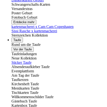
Dankeskarten Geburt
Schwangerschafts-Karten
Versandextras
Poster Geburt
Fotobuch Geburt
Entdecke mehr
kartenmacherei x Cam Cam Copenhagen
Sissi Rasche x kartenmacherei
Sternzeichen Kollektion
Taufe
Rund um die Taufe
Vor der Taufe
Taufeinladungen
Neue Kollektion
Sticker Taufe
Absenderaufkleber Taufe
Eventplattform
Am Tag der Taufe
Taufkerzen
Kirchenheft Taufe
Menükarten Taufe
Tischkarten Taufe
Willkommensschilder Taufe
Gästebuch Taufe
Kartenbox Taufe