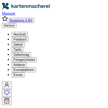
Magazin
Bewertung 4.8/5
Service
Hochzeit
Fotobuch
Geburt
Taufe
Geburtstag
Fotogeschenke
Anlässe
Eventplattform
Extras