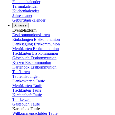
Familienkalender
Terminkalender
Küchenkalender
Jahresplaner
Geburtstagskalender
Anlässe
Eventplattform
Erstkommunionskarten
Einladungen Erstkommunion
Danksagung Erstkommunion
Menükarten Erstkommunion
Tischkarten Erstkommunion
Gästebuch Erstkommunion
Kerzen Erstkommunion
Kartenbox Erstkommunion
Taufkarten
Taufeinladungen
Dankeskarten Taufe
Menükarten Taufe
Tischkarten Taufe
Kirchenheft Taufe
Taufkerzen
Gästebuch Taufe
Kartenbox Taufe
Willkommensschilder Taufe