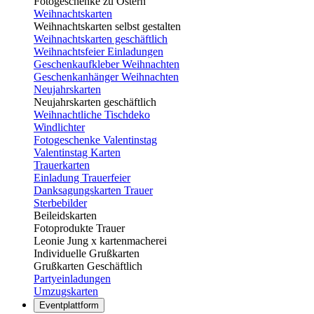
Fotogeschenke zu Ostern
Weihnachtskarten
Weihnachtskarten selbst gestalten
Weihnachtskarten geschäftlich
Weihnachtsfeier Einladungen
Geschenkaufkleber Weihnachten
Geschenkanhänger Weihnachten
Neujahrskarten
Neujahrskarten geschäftlich
Weihnachtliche Tischdeko
Windlichter
Fotogeschenke Valentinstag
Valentinstag Karten
Trauerkarten
Einladung Trauerfeier
Danksagungskarten Trauer
Sterbebilder
Beileidskarten
Fotoprodukte Trauer
Leonie Jung x kartenmacherei
Individuelle Grußkarten
Grußkarten Geschäftlich
Partyeinladungen
Umzugskarten
Eventplattform