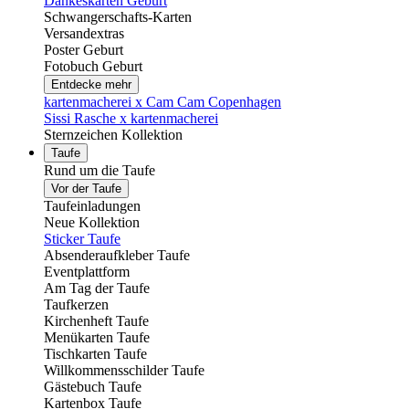
Dankeskarten Geburt
Schwangerschafts-Karten
Versandextras
Poster Geburt
Fotobuch Geburt
Entdecke mehr
kartenmacherei x Cam Cam Copenhagen
Sissi Rasche x kartenmacherei
Sternzeichen Kollektion
Taufe
Rund um die Taufe
Vor der Taufe
Taufeinladungen
Neue Kollektion
Sticker Taufe
Absenderaufkleber Taufe
Eventplattform
Am Tag der Taufe
Taufkerzen
Kirchenheft Taufe
Menükarten Taufe
Tischkarten Taufe
Willkommensschilder Taufe
Gästebuch Taufe
Kartenbox Taufe