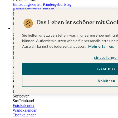
Einladungskarten Kindergeburtstag
Kindergeburtstag Jungen
Kindergeburtstag Mädchen
Kindergeburtstag Unisex
Das Leben ist schöner mit Cook
Einladungskarten 1. Geburtstag
Fotogeschenke
Alle Fotogeschenke
Sie helfen uns zu verstehen, was in unserem Shop gut funk
Fotobücher
können. Außerdem nutzen wir sie für personalisierte und 
Wandbilder & Poster
Auswahl kannst du jederzeit anpassen.
Mehr erfahren.
Bilderboxen
Fotohalter
Bilderrahmen
Einstellunge
Notizbücher
Stoffeinband mit Foto
Geht klar
Softcover mit Foto
Stoffeinband mit Veredelung
Ablehnen
Softcover mit Veredelung
Fotobücher
Hardcover
Softcover
Stoffeinband
Fotokalender
Wandkalender
Tischkalender