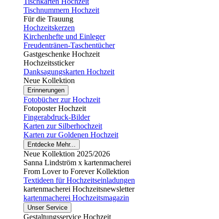
Tischkarten Hochzeit
Tischnummern Hochzeit
Für die Trauung
Hochzeitskerzen
Kirchenhefte und Einleger
Freudentränen-Taschentücher
Gastgeschenke Hochzeit
Hochzeitssticker
Danksagungskarten Hochzeit
Neue Kollektion
Erinnerungen
Fotobücher zur Hochzeit
Fotoposter Hochzeit
Fingerabdruck-Bilder
Karten zur Silberhochzeit
Karten zur Goldenen Hochzeit
Entdecke Mehr...
Neue Kollektion 2025/2026
Sanna Lindström x kartenmacherei
From Lover to Forever Kollektion
Textideen für Hochzeitseinladungen
kartenmacherei Hochzeitsnewsletter
kartenmacherei Hochzeitsmagazin
Unser Service
Gestaltungsservice Hochzeit