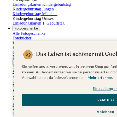
Einladungskarten Kindergeburtstag
Kindergeburtstag Jungen
Kindergeburtstag Mädchen
Kindergeburtstag Unisex
Einladungskarten 1. Geburtstag
Fotogeschenke
Alle Fotogeschenke
Fotobücher
Wandbilder & Poster
Bilderboxen
Fotohalter
Das Leben ist schöner mit Cook
Bilderrahmen
Notizbücher
Sie helfen uns zu verstehen, was in unserem Shop gut funk
Stoffeinband mit Foto
Softcover mit Foto
können. Außerdem nutzen wir sie für personalisierte und 
Stoffeinband mit Veredelung
Auswahl kannst du jederzeit anpassen.
Mehr erfahren.
Softcover mit Veredelung
Fotobücher
Einstellunge
Hardcover
Softcover
Stoffeinband
Geht klar
Fotokalender
Wandkalender
Ablehnen
Tischkalender