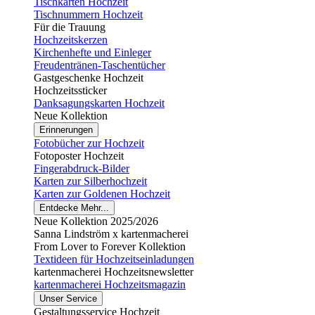
Tischkarten Hochzeit
Tischnummern Hochzeit
Für die Trauung
Hochzeitskerzen
Kirchenhefte und Einleger
Freudentränen-Taschentücher
Gastgeschenke Hochzeit
Hochzeitssticker
Danksagungskarten Hochzeit
Neue Kollektion
Erinnerungen
Fotobücher zur Hochzeit
Fotoposter Hochzeit
Fingerabdruck-Bilder
Karten zur Silberhochzeit
Karten zur Goldenen Hochzeit
Entdecke Mehr...
Neue Kollektion 2025/2026
Sanna Lindström x kartenmacherei
From Lover to Forever Kollektion
Textideen für Hochzeitseinladungen
kartenmacherei Hochzeitsnewsletter
kartenmacherei Hochzeitsmagazin
Unser Service
Gestaltungsservice Hochzeit