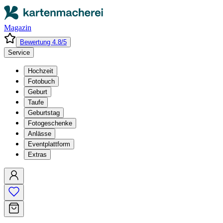
Magazin
Bewertung 4.8/5
Service
Hochzeit
Fotobuch
Geburt
Taufe
Geburtstag
Fotogeschenke
Anlässe
Eventplattform
Extras