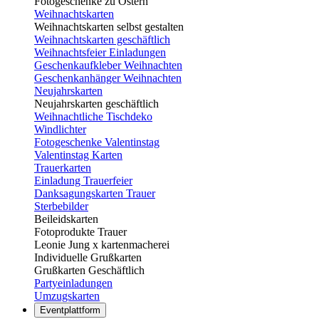
Fotogeschenke zu Ostern
Weihnachtskarten
Weihnachtskarten selbst gestalten
Weihnachtskarten geschäftlich
Weihnachtsfeier Einladungen
Geschenkaufkleber Weihnachten
Geschenkanhänger Weihnachten
Neujahrskarten
Neujahrskarten geschäftlich
Weihnachtliche Tischdeko
Windlichter
Fotogeschenke Valentinstag
Valentinstag Karten
Trauerkarten
Einladung Trauerfeier
Danksagungskarten Trauer
Sterbebilder
Beileidskarten
Fotoprodukte Trauer
Leonie Jung x kartenmacherei
Individuelle Grußkarten
Grußkarten Geschäftlich
Partyeinladungen
Umzugskarten
Eventplattform