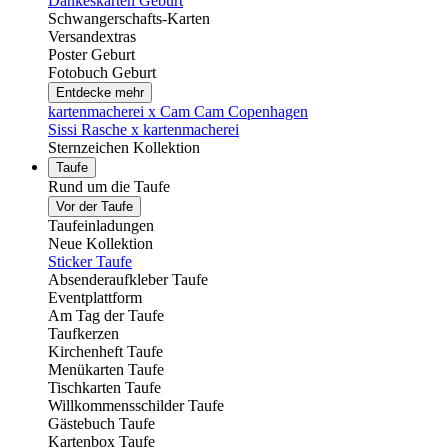
Dankeskarten Geburt
Schwangerschafts-Karten
Versandextras
Poster Geburt
Fotobuch Geburt
Entdecke mehr
kartenmacherei x Cam Cam Copenhagen
Sissi Rasche x kartenmacherei
Sternzeichen Kollektion
Taufe
Rund um die Taufe
Vor der Taufe
Taufeinladungen
Neue Kollektion
Sticker Taufe
Absenderaufkleber Taufe
Eventplattform
Am Tag der Taufe
Taufkerzen
Kirchenheft Taufe
Menükarten Taufe
Tischkarten Taufe
Willkommensschilder Taufe
Gästebuch Taufe
Kartenbox Taufe