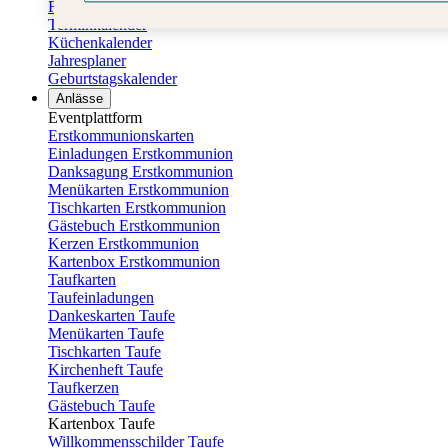
Familienkalender
Terminkalender
Küchenkalender
Jahresplaner
Geburtstagskalender
Anlässe
Eventplattform
Erstkommunionskarten
Einladungen Erstkommunion
Danksagung Erstkommunion
Menükarten Erstkommunion
Tischkarten Erstkommunion
Gästebuch Erstkommunion
Kerzen Erstkommunion
Kartenbox Erstkommunion
Taufkarten
Taufeinladungen
Dankeskarten Taufe
Menükarten Taufe
Tischkarten Taufe
Kirchenheft Taufe
Taufkerzen
Gästebuch Taufe
Kartenbox Taufe
Willkommensschilder Taufe