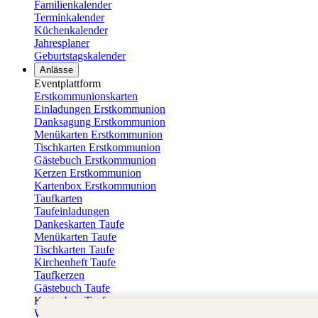
Familienkalender
Terminkalender
Küchenkalender
Jahresplaner
Geburtstagskalender
Anlässe
Eventplattform
Erstkommunionskarten
Einladungen Erstkommunion
Danksagung Erstkommunion
Menükarten Erstkommunion
Tischkarten Erstkommunion
Gästebuch Erstkommunion
Kerzen Erstkommunion
Kartenbox Erstkommunion
Taufkarten
Taufeinladungen
Dankeskarten Taufe
Menükarten Taufe
Tischkarten Taufe
Kirchenheft Taufe
Taufkerzen
Gästebuch Taufe
Kartenbox Taufe
Willkommensschilder Taufe