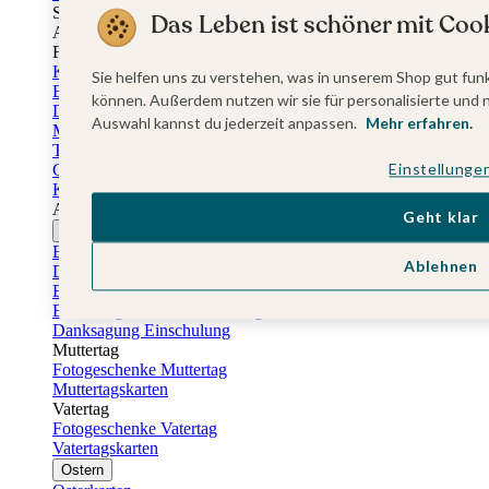
Sticker Taufe
Das Leben ist schöner mit Cook
Absenderaufkleber Taufe
Fotobuch Taufe
Konfirmationskarten
Sie helfen uns zu verstehen, was in unserem Shop gut funk
Einladungskarten Konfirmation
können. Außerdem nutzen wir sie für personalisierte und 
Danksagung Konfirmation
Auswahl kannst du jederzeit anpassen.
Mehr erfahren.
Menükarten Konfirmation
Tischkarten Konfirmation
Einstellunge
Gästebuch Konfirmation
Kerzen Konfirmation
Aufkleber zum Anlass Ihres Kindes
Geht klar
Firmungskarten
Einladungskarten Firmung
Ablehnen
Dankeskarten Firmung
Einschulungskarten
Einladungskarten Einschulung
Danksagung Einschulung
Muttertag
Fotogeschenke Muttertag
Muttertagskarten
Vatertag
Fotogeschenke Vatertag
Vatertagskarten
Ostern