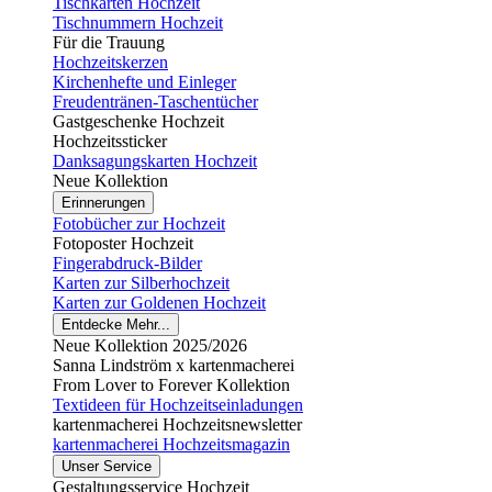
Tischkarten Hochzeit
Tischnummern Hochzeit
Für die Trauung
Hochzeitskerzen
Kirchenhefte und Einleger
Freudentränen-Taschentücher
Gastgeschenke Hochzeit
Hochzeitssticker
Danksagungskarten Hochzeit
Neue Kollektion
Erinnerungen
Fotobücher zur Hochzeit
Fotoposter Hochzeit
Fingerabdruck-Bilder
Karten zur Silberhochzeit
Karten zur Goldenen Hochzeit
Entdecke Mehr...
Neue Kollektion 2025/2026
Sanna Lindström x kartenmacherei
From Lover to Forever Kollektion
Textideen für Hochzeitseinladungen
kartenmacherei Hochzeitsnewsletter
kartenmacherei Hochzeitsmagazin
Unser Service
Gestaltungsservice Hochzeit