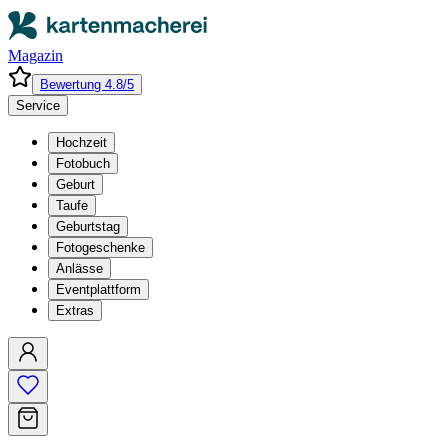
Magazin
Bewertung 4.8/5
Service
Hochzeit
Fotobuch
Geburt
Taufe
Geburtstag
Fotogeschenke
Anlässe
Eventplattform
Extras