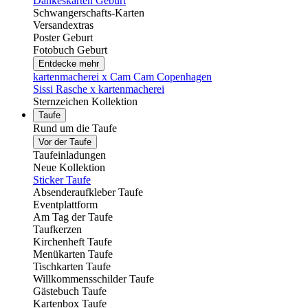
Dankeskarten Geburt
Schwangerschafts-Karten
Versandextras
Poster Geburt
Fotobuch Geburt
Entdecke mehr
kartenmacherei x Cam Cam Copenhagen
Sissi Rasche x kartenmacherei
Sternzeichen Kollektion
Taufe
Rund um die Taufe
Vor der Taufe
Taufeinladungen
Neue Kollektion
Sticker Taufe
Absenderaufkleber Taufe
Eventplattform
Am Tag der Taufe
Taufkerzen
Kirchenheft Taufe
Menükarten Taufe
Tischkarten Taufe
Willkommensschilder Taufe
Gästebuch Taufe
Kartenbox Taufe