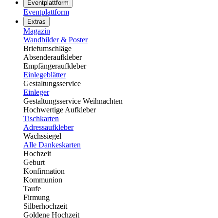
Eventplattform
Eventplattform
Extras
Magazin
Wandbilder & Poster
Briefumschläge
Absenderaufkleber
Empfängeraufkleber
Einlegeblätter
Gestaltungsservice
Einleger
Gestaltungsservice Weihnachten
Hochwertige Aufkleber
Tischkarten
Adressaufkleber
Wachssiegel
Alle Dankeskarten
Hochzeit
Geburt
Konfirmation
Kommunion
Taufe
Firmung
Silberhochzeit
Goldene Hochzeit