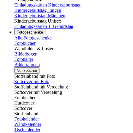
Einladungskarten Kindergeburtstag
Kindergeburtstag Jungen
Kindergeburtstag Mädchen
Kindergeburtstag Unisex
Einladungskarten 1. Geburtstag
Fotogeschenke
Alle Fotogeschenke
Fotobücher
Wandbilder & Poster
Bilderboxen
Fotohalter
Bilderrahmen
Notizbücher
Stoffeinband mit Foto
Softcover mit Foto
Stoffeinband mit Veredelung
Softcover mit Veredelung
Fotobücher
Hardcover
Softcover
Stoffeinband
Fotokalender
Wandkalender
Tischkalender