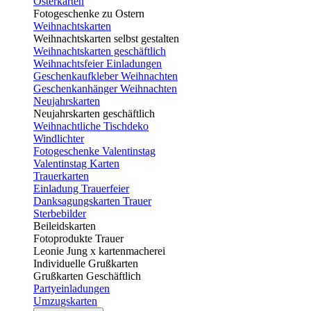
Osterkarten
Fotogeschenke zu Ostern
Weihnachtskarten
Weihnachtskarten selbst gestalten
Weihnachtskarten geschäftlich
Weihnachtsfeier Einladungen
Geschenkaufkleber Weihnachten
Geschenkanhänger Weihnachten
Neujahrskarten
Neujahrskarten geschäftlich
Weihnachtliche Tischdeko
Windlichter
Fotogeschenke Valentinstag
Valentinstag Karten
Trauerkarten
Einladung Trauerfeier
Danksagungskarten Trauer
Sterbebilder
Beileidskarten
Fotoprodukte Trauer
Leonie Jung x kartenmacherei
Individuelle Grußkarten
Grußkarten Geschäftlich
Partyeinladungen
Umzugskarten