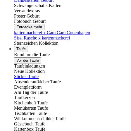
Dankeskarten Geburt
Schwangerschafts-Karten
Versandextras
Poster Geburt
Fotobuch Geburt
Entdecke mehr
kartenmacherei x Cam Cam Copenhagen
Sissi Rasche x kartenmacherei
Sternzeichen Kollektion
Taufe
Rund um die Taufe
Vor der Taufe
Taufeinladungen
Neue Kollektion
Sticker Taufe
Absenderaufkleber Taufe
Eventplattform
Am Tag der Taufe
Taufkerzen
Kirchenheft Taufe
Menükarten Taufe
Tischkarten Taufe
Willkommensschilder Taufe
Gästebuch Taufe
Kartenbox Taufe