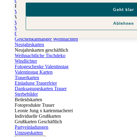
Osterkarten
Fotogeschenke zu Ostern
Geht klar
Weihnachtskarten
Weihnachtskarten selbst gestalten
Weihnachtskarten geschäftlich
Ablehnen
Weihnachtsfeier Einladungen
Geschenkaufkleber Weihnachten
Geschenkanhänger Weihnachten
Neujahrskarten
Neujahrskarten geschäftlich
Weihnachtliche Tischdeko
Windlichter
Fotogeschenke Valentinstag
Valentinstag Karten
Trauerkarten
Einladung Trauerfeier
Danksagungskarten Trauer
Sterbebilder
Beileidskarten
Fotoprodukte Trauer
Leonie Jung x kartenmacherei
Individuelle Grußkarten
Grußkarten Geschäftlich
Partyeinladungen
Umzugskarten