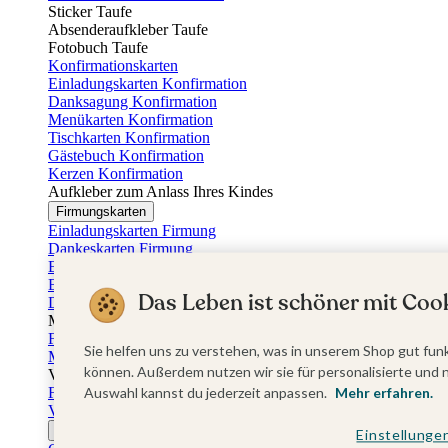
Sticker Taufe
Absenderaufkleber Taufe
Fotobuch Taufe
Konfirmationskarten
Einladungskarten Konfirmation
Danksagung Konfirmation
Menükarten Konfirmation
Tischkarten Konfirmation
Gästebuch Konfirmation
Kerzen Konfirmation
Aufkleber zum Anlass Ihres Kindes
Firmungskarten
Einladungskarten Firmung
Dankeskarten Firmung
Einschulungskarten
Einladungskarten Einschulung
Das Leben ist schöner mit Cook
Danksagung Einschulung
Muttertag
Fotogeschenke Muttertag
Sie helfen uns zu verstehen, was in unserem Shop gut funk
Muttertagskarten
können. Außerdem nutzen wir sie für personalisierte und 
Vatertag
Fotogeschenke Vatertag
Auswahl kannst du jederzeit anpassen.
Mehr erfahren.
Vatertagskarten
Ostern
Einstellunge