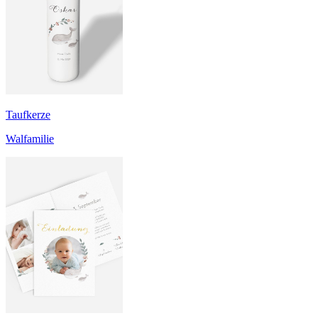
Taufkerze
Walfamilie