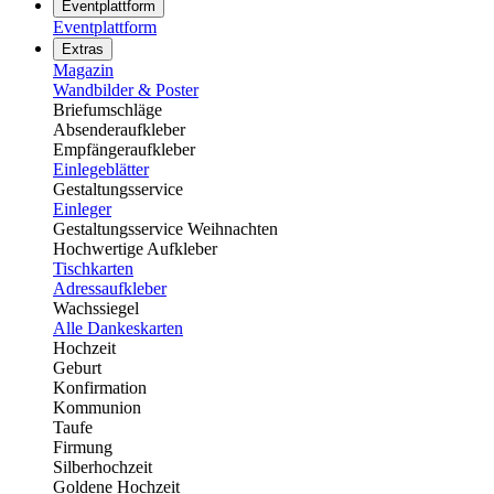
Eventplattform
Eventplattform
Extras
Magazin
Wandbilder & Poster
Briefumschläge
Absenderaufkleber
Empfängeraufkleber
Einlegeblätter
Gestaltungsservice
Einleger
Gestaltungsservice Weihnachten
Hochwertige Aufkleber
Tischkarten
Adressaufkleber
Wachssiegel
Alle Dankeskarten
Hochzeit
Geburt
Konfirmation
Kommunion
Taufe
Firmung
Silberhochzeit
Goldene Hochzeit