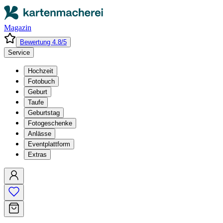
Magazin
Bewertung 4.8/5
Service
Hochzeit
Fotobuch
Geburt
Taufe
Geburtstag
Fotogeschenke
Anlässe
Eventplattform
Extras