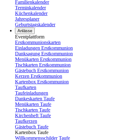
Familienkalender
Terminkalender
Küchenkalender
Jahresplaner
Geburtstagskalender
Anlässe
Eventplattform
Erstkommunionskarten
Einladungen Erstkommunion
Danksagung Erstkommunion
Menükarten Erstkommunion
Tischkarten Erstkommunion
Gästebuch Erstkommunion
Kerzen Erstkommunion
Kartenbox Erstkommunion
Taufkarten
Taufeinladungen
Dankeskarten Taufe
Menükarten Taufe
Tischkarten Taufe
Kirchenheft Taufe
Taufkerzen
Gästebuch Taufe
Kartenbox Taufe
Willkommensschilder Taufe