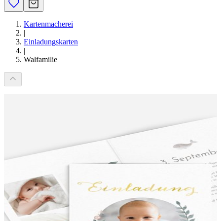
Kartenmacherei
|
Einladungskarten
|
Walfamilie