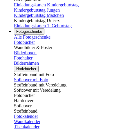
Einladungskarten Kindergeburtstag
Kindergeburtstag Jungen
Kindergeburtstag Mädchen
Kindergeburtstag Unisex
Einladungskarten 1. Geburtstag
Fotogeschenke
Alle Fotogeschenke
Fotobücher
Wandbilder & Poster
Bilderboxen
Fotohalter
Bilderrahmen
Notizbücher
Stoffeinband mit Foto
Softcover mit Foto
Stoffeinband mit Veredelung
Softcover mit Veredelung
Fotobücher
Hardcover
Softcover
Stoffeinband
Fotokalender
Wandkalender
Tischkalender