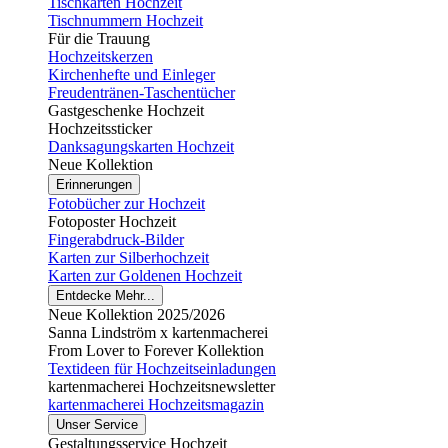
Tischkarten Hochzeit
Tischnummern Hochzeit
Für die Trauung
Hochzeitskerzen
Kirchenhefte und Einleger
Freudentränen-Taschentücher
Gastgeschenke Hochzeit
Hochzeitssticker
Danksagungskarten Hochzeit
Neue Kollektion
Erinnerungen
Fotobücher zur Hochzeit
Fotoposter Hochzeit
Fingerabdruck-Bilder
Karten zur Silberhochzeit
Karten zur Goldenen Hochzeit
Entdecke Mehr...
Neue Kollektion 2025/2026
Sanna Lindström x kartenmacherei
From Lover to Forever Kollektion
Textideen für Hochzeitseinladungen
kartenmacherei Hochzeitsnewsletter
kartenmacherei Hochzeitsmagazin
Unser Service
Gestaltungsservice Hochzeit