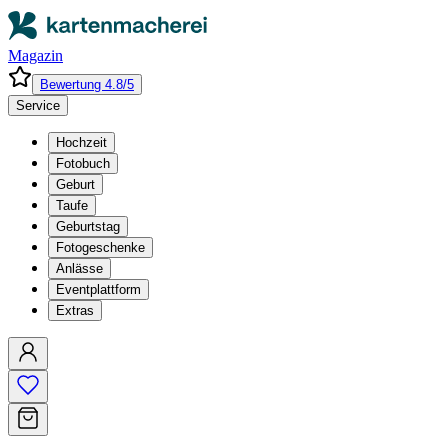
Magazin
Bewertung 4.8/5
Service
Hochzeit
Fotobuch
Geburt
Taufe
Geburtstag
Fotogeschenke
Anlässe
Eventplattform
Extras