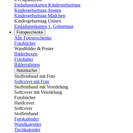
Einladungskarten Kindergeburtstag
Kindergeburtstag Jungen
Kindergeburtstag Mädchen
Kindergeburtstag Unisex
Einladungskarten 1. Geburtstag
Fotogeschenke
Alle Fotogeschenke
Fotobücher
Wandbilder & Poster
Bilderboxen
Fotohalter
Bilderrahmen
Notizbücher
Stoffeinband mit Foto
Softcover mit Foto
Stoffeinband mit Veredelung
Softcover mit Veredelung
Fotobücher
Hardcover
Softcover
Stoffeinband
Fotokalender
Wandkalender
Tischkalender