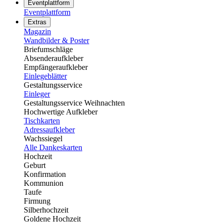
Eventplattform
Eventplattform
Extras
Magazin
Wandbilder & Poster
Briefumschläge
Absenderaufkleber
Empfängeraufkleber
Einlegeblätter
Gestaltungsservice
Einleger
Gestaltungsservice Weihnachten
Hochwertige Aufkleber
Tischkarten
Adressaufkleber
Wachssiegel
Alle Dankeskarten
Hochzeit
Geburt
Konfirmation
Kommunion
Taufe
Firmung
Silberhochzeit
Goldene Hochzeit