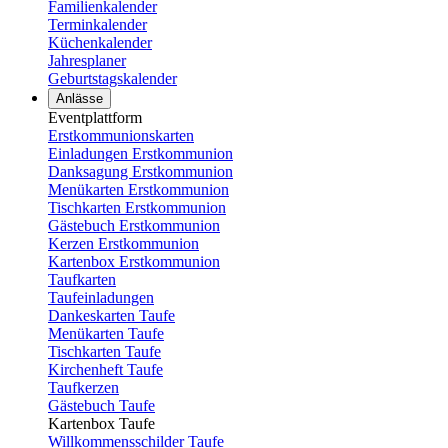
Familienkalender
Terminkalender
Küchenkalender
Jahresplaner
Geburtstagskalender
Anlässe
Eventplattform
Erstkommunionskarten
Einladungen Erstkommunion
Danksagung Erstkommunion
Menükarten Erstkommunion
Tischkarten Erstkommunion
Gästebuch Erstkommunion
Kerzen Erstkommunion
Kartenbox Erstkommunion
Taufkarten
Taufeinladungen
Dankeskarten Taufe
Menükarten Taufe
Tischkarten Taufe
Kirchenheft Taufe
Taufkerzen
Gästebuch Taufe
Kartenbox Taufe
Willkommensschilder Taufe