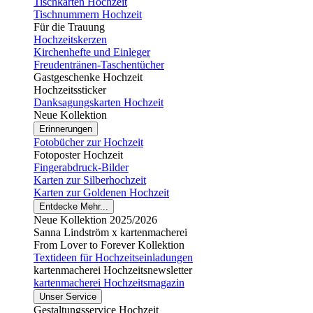
Tischkarten Hochzeit
Tischnummern Hochzeit
Für die Trauung
Hochzeitskerzen
Kirchenhefte und Einleger
Freudentränen-Taschentücher
Gastgeschenke Hochzeit
Hochzeitssticker
Danksagungskarten Hochzeit
Neue Kollektion
Erinnerungen
Fotobücher zur Hochzeit
Fotoposter Hochzeit
Fingerabdruck-Bilder
Karten zur Silberhochzeit
Karten zur Goldenen Hochzeit
Entdecke Mehr...
Neue Kollektion 2025/2026
Sanna Lindström x kartenmacherei
From Lover to Forever Kollektion
Textideen für Hochzeitseinladungen
kartenmacherei Hochzeitsnewsletter
kartenmacherei Hochzeitsmagazin
Unser Service
Gestaltungsservice Hochzeit