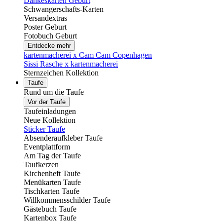
Dankeskarten Geburt
Schwangerschafts-Karten
Versandextras
Poster Geburt
Fotobuch Geburt
Entdecke mehr
kartenmacherei x Cam Cam Copenhagen
Sissi Rasche x kartenmacherei
Sternzeichen Kollektion
Taufe
Rund um die Taufe
Vor der Taufe
Taufeinladungen
Neue Kollektion
Sticker Taufe
Absenderaufkleber Taufe
Eventplattform
Am Tag der Taufe
Taufkerzen
Kirchenheft Taufe
Menükarten Taufe
Tischkarten Taufe
Willkommensschilder Taufe
Gästebuch Taufe
Kartenbox Taufe