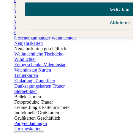
Osterkarten
Fotogeschenke zu Ostern
Geht klar
Weihnachtskarten
Weihnachtskarten selbst gestalten
Weihnachtskarten geschäftlich
Ablehnen
Weihnachtsfeier Einladungen
Geschenkaufkleber Weihnachten
Geschenkanhänger Weihnachten
Neujahrskarten
Neujahrskarten geschäftlich
Weihnachtliche Tischdeko
Windlichter
Fotogeschenke Valentinstag
Valentinstag Karten
Trauerkarten
Einladung Trauerfeier
Danksagungskarten Trauer
Sterbebilder
Beileidskarten
Fotoprodukte Trauer
Leonie Jung x kartenmacherei
Individuelle Grußkarten
Grußkarten Geschäftlich
Partyeinladungen
Umzugskarten