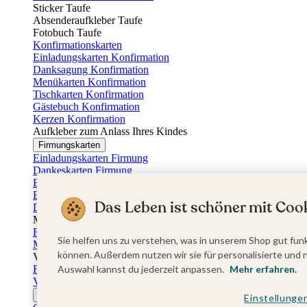
Sticker Taufe
Absenderaufkleber Taufe
Fotobuch Taufe
Konfirmationskarten
Einladungskarten Konfirmation
Danksagung Konfirmation
Menükarten Konfirmation
Tischkarten Konfirmation
Gästebuch Konfirmation
Kerzen Konfirmation
Aufkleber zum Anlass Ihres Kindes
Firmungskarten
Einladungskarten Firmung
Dankeskarten Firmung
Einschulungskarten
Einladungskarten Einschulung
Das Leben ist schöner mit Cook
Danksagung Einschulung
Muttertag
Fotogeschenke Muttertag
Sie helfen uns zu verstehen, was in unserem Shop gut funk
Muttertagskarten
können. Außerdem nutzen wir sie für personalisierte und 
Vatertag
Fotogeschenke Vatertag
Auswahl kannst du jederzeit anpassen.
Mehr erfahren.
Vatertagskarten
Ostern
Einstellunge