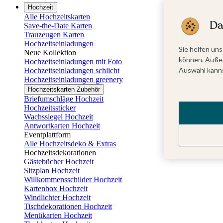
Hochzeit
Alle Hochzeitskarten
Da
Save-the-Date Karten
Trauzeugen Karten
Hochzeitseinladungen
Sie helfen uns
Neue Kollektion
können. Außer
Hochzeitseinladungen mit Foto
Auswahl kanns
Hochzeitseinladungen schlicht
Hochzeitseinladungen greenery
Hochzeitskarten Zubehör
Briefumschläge Hochzeit
Hochzeitssticker
Wachssiegel Hochzeit
Antwortkarten Hochzeit
Eventplattform
Alle Hochzeitsdeko & Extras
Hochzeitsdekorationen
Gästebücher Hochzeit
Sitzplan Hochzeit
Willkommensschilder Hochzeit
Kartenbox Hochzeit
Windlichter Hochzeit
Tischdekorationen Hochzeit
Menükarten Hochzeit