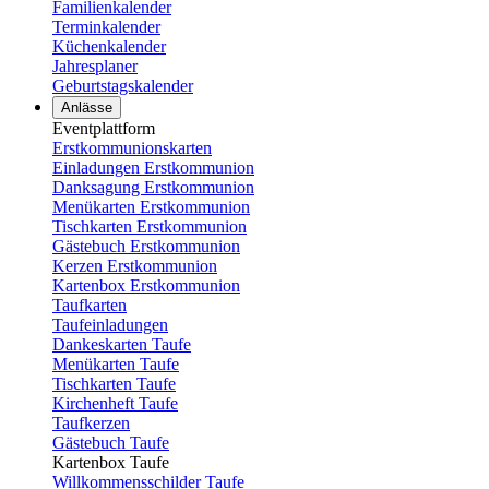
Familienkalender
Terminkalender
Küchenkalender
Jahresplaner
Geburtstagskalender
Anlässe
Eventplattform
Erstkommunionskarten
Einladungen Erstkommunion
Danksagung Erstkommunion
Menükarten Erstkommunion
Tischkarten Erstkommunion
Gästebuch Erstkommunion
Kerzen Erstkommunion
Kartenbox Erstkommunion
Taufkarten
Taufeinladungen
Dankeskarten Taufe
Menükarten Taufe
Tischkarten Taufe
Kirchenheft Taufe
Taufkerzen
Gästebuch Taufe
Kartenbox Taufe
Willkommensschilder Taufe