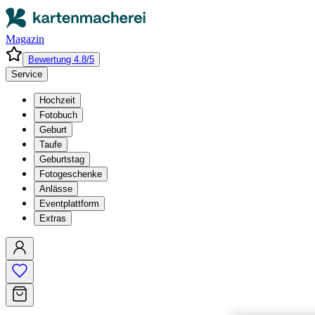
Magazin
Bewertung 4.8/5
Service
Hochzeit
Fotobuch
Geburt
Taufe
Geburtstag
Fotogeschenke
Anlässe
Eventplattform
Extras