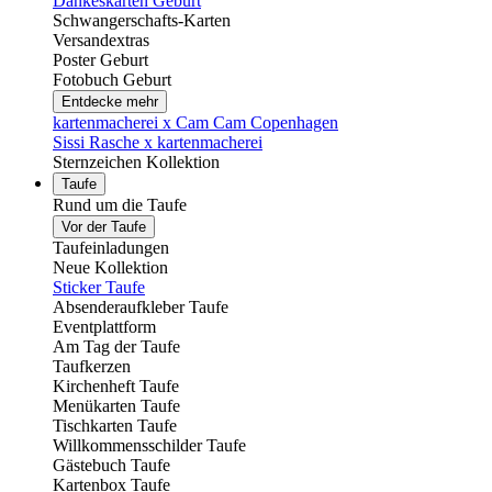
Dankeskarten Geburt
Schwangerschafts-Karten
Versandextras
Poster Geburt
Fotobuch Geburt
Entdecke mehr
kartenmacherei x Cam Cam Copenhagen
Sissi Rasche x kartenmacherei
Sternzeichen Kollektion
Taufe
Rund um die Taufe
Vor der Taufe
Taufeinladungen
Neue Kollektion
Sticker Taufe
Absenderaufkleber Taufe
Eventplattform
Am Tag der Taufe
Taufkerzen
Kirchenheft Taufe
Menükarten Taufe
Tischkarten Taufe
Willkommensschilder Taufe
Gästebuch Taufe
Kartenbox Taufe