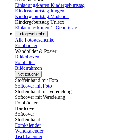
Einladungskarten Kindergeburtstag
Kindergeburtstag Jungen
Kindergeburtstag Mädchen
Kindergeburtstag Unisex
Einladungskarten 1. Geburtstag
Fotogeschenke
Alle Fotogeschenke
Fotobücher
Wandbilder & Poster
Bilderboxen
Fotohalter
Bilderrahmen
Notizbücher
Stoffeinband mit Foto
Softcover mit Foto
Stoffeinband mit Veredelung
Softcover mit Veredelung
Fotobücher
Hardcover
Softcover
Stoffeinband
Fotokalender
Wandkalender
Tischkalender