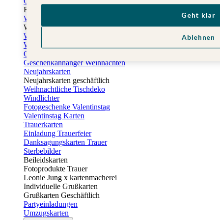
Osterkarten
Fotogeschenke zu Ostern
Geht klar
Weihnachtskarten
Weihnachtskarten selbst gestalten
Weihnachtskarten geschäftlich
Ablehnen
Weihnachtsfeier Einladungen
Geschenkaufkleber Weihnachten
Geschenkanhänger Weihnachten
Neujahrskarten
Neujahrskarten geschäftlich
Weihnachtliche Tischdeko
Windlichter
Fotogeschenke Valentinstag
Valentinstag Karten
Trauerkarten
Einladung Trauerfeier
Danksagungskarten Trauer
Sterbebilder
Beileidskarten
Fotoprodukte Trauer
Leonie Jung x kartenmacherei
Individuelle Grußkarten
Grußkarten Geschäftlich
Partyeinladungen
Umzugskarten