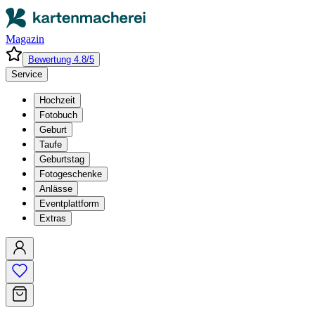
Magazin
Bewertung 4.8/5
Service
Hochzeit
Fotobuch
Geburt
Taufe
Geburtstag
Fotogeschenke
Anlässe
Eventplattform
Extras