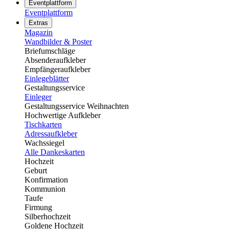
Eventplattform
Eventplattform
Extras
Magazin
Wandbilder & Poster
Briefumschläge
Absenderaufkleber
Empfängeraufkleber
Einlegeblätter
Gestaltungsservice
Einleger
Gestaltungsservice Weihnachten
Hochwertige Aufkleber
Tischkarten
Adressaufkleber
Wachssiegel
Alle Dankeskarten
Hochzeit
Geburt
Konfirmation
Kommunion
Taufe
Firmung
Silberhochzeit
Goldene Hochzeit