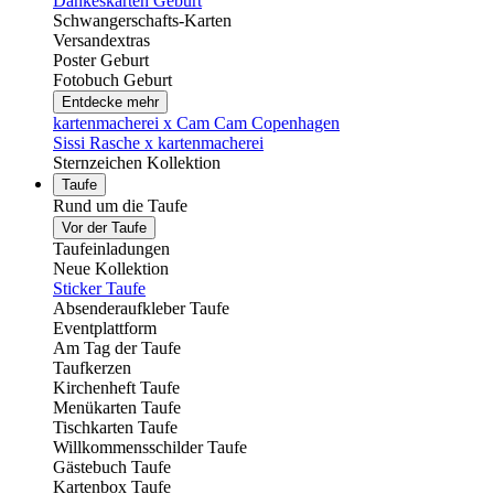
Dankeskarten Geburt
Schwangerschafts-Karten
Versandextras
Poster Geburt
Fotobuch Geburt
Entdecke mehr
kartenmacherei x Cam Cam Copenhagen
Sissi Rasche x kartenmacherei
Sternzeichen Kollektion
Taufe
Rund um die Taufe
Vor der Taufe
Taufeinladungen
Neue Kollektion
Sticker Taufe
Absenderaufkleber Taufe
Eventplattform
Am Tag der Taufe
Taufkerzen
Kirchenheft Taufe
Menükarten Taufe
Tischkarten Taufe
Willkommensschilder Taufe
Gästebuch Taufe
Kartenbox Taufe