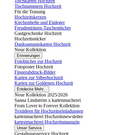
Tischkarten Hochzeit
Tischnummern Hochzeit
Für die Trauung
Hochzeitskerzen
Kirchenhefte und Einleger
Freudentränen-Taschentücher
Gastgeschenke Hochzeit
Hochzeitssticker
Danksagungskarten Hochzeit
Neue Kollektion
Erinnerungen
Fotobücher zur Hochzeit
Fotoposter Hochzeit
Fingerabdruck-Bilder
Karten zur Silberhochzeit
Karten zur Goldenen Hochzeit
Entdecke Mehr...
Neue Kollektion 2025/2026
Sanna Lindström x kartenmacherei
From Lover to Forever Kollektion
Textideen für Hochzeitseinladungen
kartenmacherei Hochzeitsnewsletter
kartenmacherei Hochzeitsmagazin
Unser Service
Gestaltungsservice Hochzeit