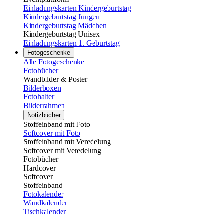
Einladungskarten Kindergeburtstag
Kindergeburtstag Jungen
Kindergeburtstag Mädchen
Kindergeburtstag Unisex
Einladungskarten 1. Geburtstag
Fotogeschenke
Alle Fotogeschenke
Fotobücher
Wandbilder & Poster
Bilderboxen
Fotohalter
Bilderrahmen
Notizbücher
Stoffeinband mit Foto
Softcover mit Foto
Stoffeinband mit Veredelung
Softcover mit Veredelung
Fotobücher
Hardcover
Softcover
Stoffeinband
Fotokalender
Wandkalender
Tischkalender