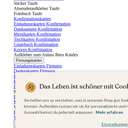
Sticker Taufe
Absenderaufkleber Taufe
Fotobuch Taufe
Konfirmationskarten
Einladungskarten Konfirmation
Danksagung Konfirmation
Menükarten Konfirmation
Tischkarten Konfirmation
Gästebuch Konfirmation
Kerzen Konfirmation
Aufkleber zum Anlass Ihres Kindes
Firmungskarten
Einladungskarten Firmung
Dankeskarten Firmung
Einschulungskarten
Einladungskarten Einschulung
Das Leben ist schöner mit Cook
Danksagung Einschulung
Muttertag
Fotogeschenke Muttertag
Sie helfen uns zu verstehen, was in unserem Shop gut funk
Muttertagskarten
können. Außerdem nutzen wir sie für personalisierte und 
Vatertag
Fotogeschenke Vatertag
Auswahl kannst du jederzeit anpassen.
Mehr erfahren.
Vatertagskarten
Ostern
Einstellunge