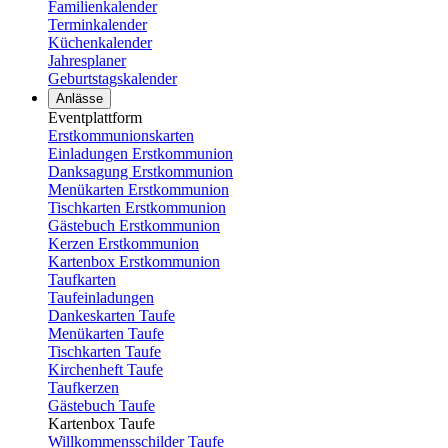
Familienkalender
Terminkalender
Küchenkalender
Jahresplaner
Geburtstagskalender
Anlässe
Eventplattform
Erstkommunionskarten
Einladungen Erstkommunion
Danksagung Erstkommunion
Menükarten Erstkommunion
Tischkarten Erstkommunion
Gästebuch Erstkommunion
Kerzen Erstkommunion
Kartenbox Erstkommunion
Taufkarten
Taufeinladungen
Dankeskarten Taufe
Menükarten Taufe
Tischkarten Taufe
Kirchenheft Taufe
Taufkerzen
Gästebuch Taufe
Kartenbox Taufe
Willkommensschilder Taufe