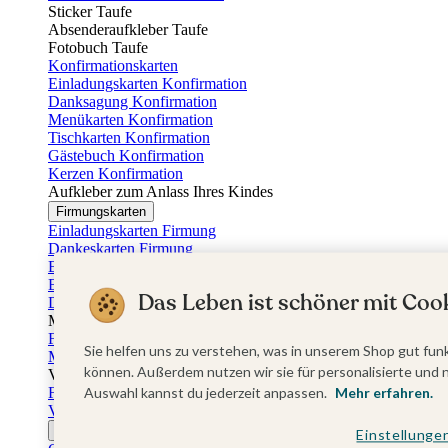
Sticker Taufe
Absenderaufkleber Taufe
Fotobuch Taufe
Konfirmationskarten
Einladungskarten Konfirmation
Danksagung Konfirmation
Menükarten Konfirmation
Tischkarten Konfirmation
Gästebuch Konfirmation
Kerzen Konfirmation
Aufkleber zum Anlass Ihres Kindes
Firmungskarten
Einladungskarten Firmung
Dankeskarten Firmung
Einschulungskarten
Einladungskarten Einschulung
Das Leben ist schöner mit Cook
Danksagung Einschulung
Muttertag
Fotogeschenke Muttertag
Sie helfen uns zu verstehen, was in unserem Shop gut funk
Muttertagskarten
können. Außerdem nutzen wir sie für personalisierte und 
Vatertag
Fotogeschenke Vatertag
Auswahl kannst du jederzeit anpassen.
Mehr erfahren.
Vatertagskarten
Ostern
Einstellunge