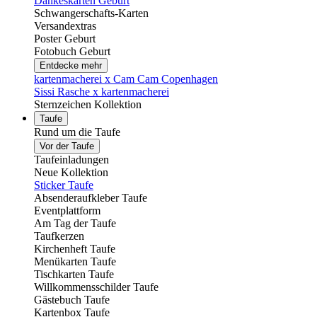
Dankeskarten Geburt
Schwangerschafts-Karten
Versandextras
Poster Geburt
Fotobuch Geburt
Entdecke mehr
kartenmacherei x Cam Cam Copenhagen
Sissi Rasche x kartenmacherei
Sternzeichen Kollektion
Taufe
Rund um die Taufe
Vor der Taufe
Taufeinladungen
Neue Kollektion
Sticker Taufe
Absenderaufkleber Taufe
Eventplattform
Am Tag der Taufe
Taufkerzen
Kirchenheft Taufe
Menükarten Taufe
Tischkarten Taufe
Willkommensschilder Taufe
Gästebuch Taufe
Kartenbox Taufe