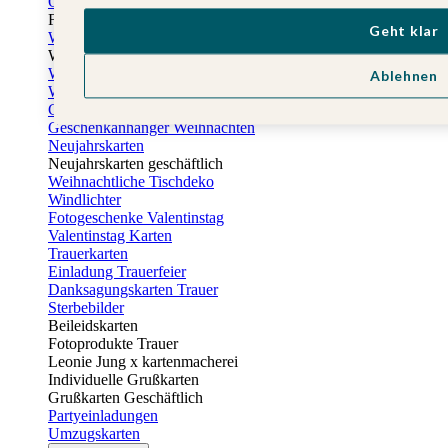
Osterkarten
Fotogeschenke zu Ostern
Geht klar
Weihnachtskarten
Weihnachtskarten selbst gestalten
Weihnachtskarten geschäftlich
Ablehnen
Weihnachtsfeier Einladungen
Geschenkaufkleber Weihnachten
Geschenkanhänger Weihnachten
Neujahrskarten
Neujahrskarten geschäftlich
Weihnachtliche Tischdeko
Windlichter
Fotogeschenke Valentinstag
Valentinstag Karten
Trauerkarten
Einladung Trauerfeier
Danksagungskarten Trauer
Sterbebilder
Beileidskarten
Fotoprodukte Trauer
Leonie Jung x kartenmacherei
Individuelle Grußkarten
Grußkarten Geschäftlich
Partyeinladungen
Umzugskarten