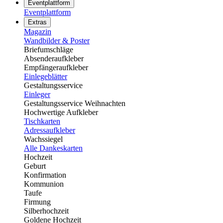
Eventplattform
Eventplattform
Extras
Magazin
Wandbilder & Poster
Briefumschläge
Absenderaufkleber
Empfängeraufkleber
Einlegeblätter
Gestaltungsservice
Einleger
Gestaltungsservice Weihnachten
Hochwertige Aufkleber
Tischkarten
Adressaufkleber
Wachssiegel
Alle Dankeskarten
Hochzeit
Geburt
Konfirmation
Kommunion
Taufe
Firmung
Silberhochzeit
Goldene Hochzeit