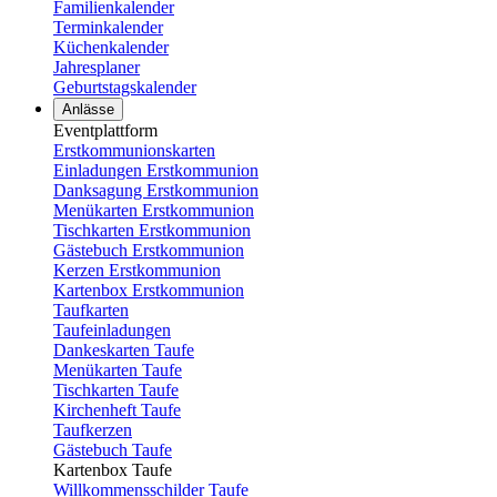
Familienkalender
Terminkalender
Küchenkalender
Jahresplaner
Geburtstagskalender
Anlässe
Eventplattform
Erstkommunionskarten
Einladungen Erstkommunion
Danksagung Erstkommunion
Menükarten Erstkommunion
Tischkarten Erstkommunion
Gästebuch Erstkommunion
Kerzen Erstkommunion
Kartenbox Erstkommunion
Taufkarten
Taufeinladungen
Dankeskarten Taufe
Menükarten Taufe
Tischkarten Taufe
Kirchenheft Taufe
Taufkerzen
Gästebuch Taufe
Kartenbox Taufe
Willkommensschilder Taufe