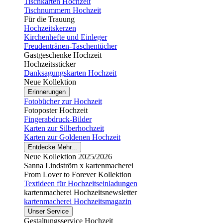
Tischkarten Hochzeit
Tischnummern Hochzeit
Für die Trauung
Hochzeitskerzen
Kirchenhefte und Einleger
Freudentränen-Taschentücher
Gastgeschenke Hochzeit
Hochzeitssticker
Danksagungskarten Hochzeit
Neue Kollektion
Erinnerungen
Fotobücher zur Hochzeit
Fotoposter Hochzeit
Fingerabdruck-Bilder
Karten zur Silberhochzeit
Karten zur Goldenen Hochzeit
Entdecke Mehr...
Neue Kollektion 2025/2026
Sanna Lindström x kartenmacherei
From Lover to Forever Kollektion
Textideen für Hochzeitseinladungen
kartenmacherei Hochzeitsnewsletter
kartenmacherei Hochzeitsmagazin
Unser Service
Gestaltungsservice Hochzeit