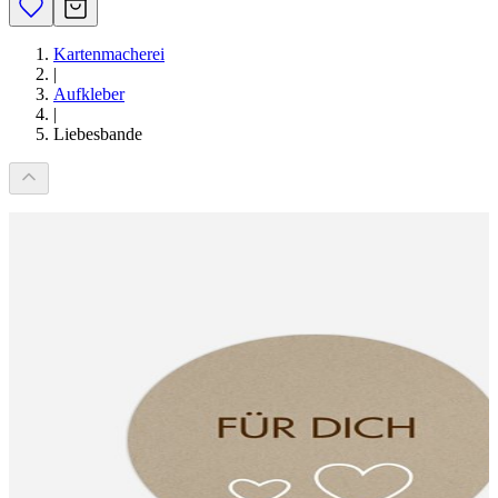
Kartenmacherei
|
Aufkleber
|
Liebesbande