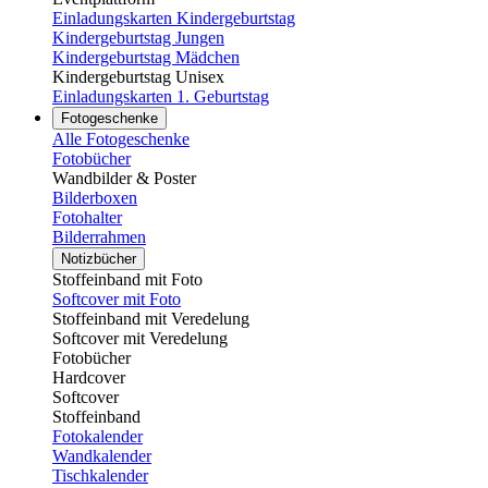
Einladungskarten Kindergeburtstag
Kindergeburtstag Jungen
Kindergeburtstag Mädchen
Kindergeburtstag Unisex
Einladungskarten 1. Geburtstag
Fotogeschenke
Alle Fotogeschenke
Fotobücher
Wandbilder & Poster
Bilderboxen
Fotohalter
Bilderrahmen
Notizbücher
Stoffeinband mit Foto
Softcover mit Foto
Stoffeinband mit Veredelung
Softcover mit Veredelung
Fotobücher
Hardcover
Softcover
Stoffeinband
Fotokalender
Wandkalender
Tischkalender