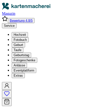
Magazin
Bewertung 4.8/5
Service
Hochzeit
Fotobuch
Geburt
Taufe
Geburtstag
Fotogeschenke
Anlässe
Eventplattform
Extras