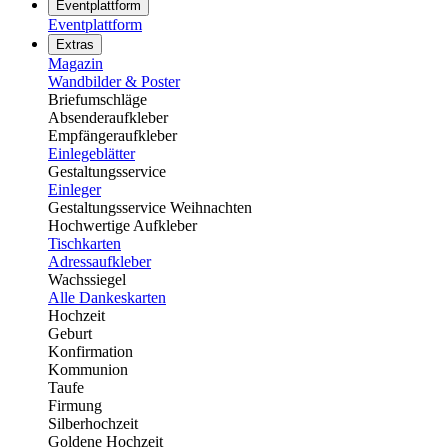
Eventplattform
Eventplattform
Extras
Magazin
Wandbilder & Poster
Briefumschläge
Absenderaufkleber
Empfängeraufkleber
Einlegeblätter
Gestaltungsservice
Einleger
Gestaltungsservice Weihnachten
Hochwertige Aufkleber
Tischkarten
Adressaufkleber
Wachssiegel
Alle Dankeskarten
Hochzeit
Geburt
Konfirmation
Kommunion
Taufe
Firmung
Silberhochzeit
Goldene Hochzeit