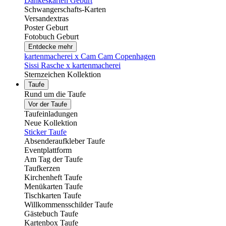
Dankeskarten Geburt
Schwangerschafts-Karten
Versandextras
Poster Geburt
Fotobuch Geburt
Entdecke mehr
kartenmacherei x Cam Cam Copenhagen
Sissi Rasche x kartenmacherei
Sternzeichen Kollektion
Taufe
Rund um die Taufe
Vor der Taufe
Taufeinladungen
Neue Kollektion
Sticker Taufe
Absenderaufkleber Taufe
Eventplattform
Am Tag der Taufe
Taufkerzen
Kirchenheft Taufe
Menükarten Taufe
Tischkarten Taufe
Willkommensschilder Taufe
Gästebuch Taufe
Kartenbox Taufe