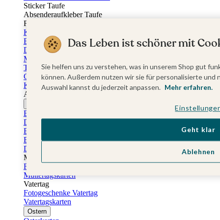
Sticker Taufe
Absenderaufkleber Taufe
Fotobuch Taufe
Konfirmationskarten
Das Leben ist schöner mit Cook
Einladungskarten Konfirmation
Danksagung Konfirmation
Menükarten Konfirmation
Sie helfen uns zu verstehen, was in unserem Shop gut funk
Tischkarten Konfirmation
Gästebuch Konfirmation
können. Außerdem nutzen wir sie für personalisierte und 
Kerzen Konfirmation
Auswahl kannst du jederzeit anpassen.
Mehr erfahren.
Aufkleber zum Anlass Ihres Kindes
Firmungskarten
Einstellunge
Einladungskarten Firmung
Dankeskarten Firmung
Geht klar
Einschulungskarten
Einladungskarten Einschulung
Danksagung Einschulung
Ablehnen
Muttertag
Fotogeschenke Muttertag
Muttertagskarten
Vatertag
Fotogeschenke Vatertag
Vatertagskarten
Ostern