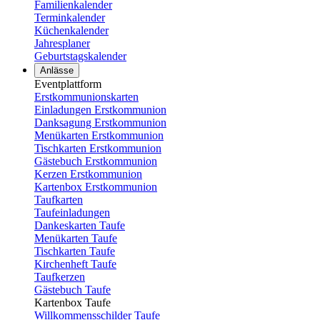
Familienkalender
Terminkalender
Küchenkalender
Jahresplaner
Geburtstagskalender
Anlässe
Eventplattform
Erstkommunionskarten
Einladungen Erstkommunion
Danksagung Erstkommunion
Menükarten Erstkommunion
Tischkarten Erstkommunion
Gästebuch Erstkommunion
Kerzen Erstkommunion
Kartenbox Erstkommunion
Taufkarten
Taufeinladungen
Dankeskarten Taufe
Menükarten Taufe
Tischkarten Taufe
Kirchenheft Taufe
Taufkerzen
Gästebuch Taufe
Kartenbox Taufe
Willkommensschilder Taufe