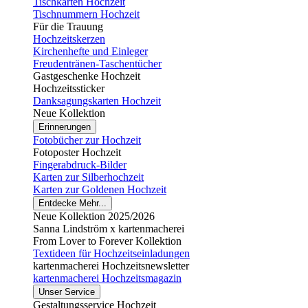
Tischkarten Hochzeit
Tischnummern Hochzeit
Für die Trauung
Hochzeitskerzen
Kirchenhefte und Einleger
Freudentränen-Taschentücher
Gastgeschenke Hochzeit
Hochzeitssticker
Danksagungskarten Hochzeit
Neue Kollektion
Erinnerungen
Fotobücher zur Hochzeit
Fotoposter Hochzeit
Fingerabdruck-Bilder
Karten zur Silberhochzeit
Karten zur Goldenen Hochzeit
Entdecke Mehr...
Neue Kollektion 2025/2026
Sanna Lindström x kartenmacherei
From Lover to Forever Kollektion
Textideen für Hochzeitseinladungen
kartenmacherei Hochzeitsnewsletter
kartenmacherei Hochzeitsmagazin
Unser Service
Gestaltungsservice Hochzeit