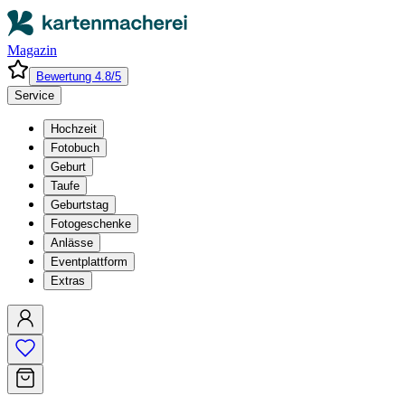
Magazin
Bewertung 4.8/5
Service
Hochzeit
Fotobuch
Geburt
Taufe
Geburtstag
Fotogeschenke
Anlässe
Eventplattform
Extras