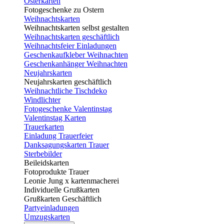
Osterkarten
Fotogeschenke zu Ostern
Weihnachtskarten
Weihnachtskarten selbst gestalten
Weihnachtskarten geschäftlich
Weihnachtsfeier Einladungen
Geschenkaufkleber Weihnachten
Geschenkanhänger Weihnachten
Neujahrskarten
Neujahrskarten geschäftlich
Weihnachtliche Tischdeko
Windlichter
Fotogeschenke Valentinstag
Valentinstag Karten
Trauerkarten
Einladung Trauerfeier
Danksagungskarten Trauer
Sterbebilder
Beileidskarten
Fotoprodukte Trauer
Leonie Jung x kartenmacherei
Individuelle Grußkarten
Grußkarten Geschäftlich
Partyeinladungen
Umzugskarten