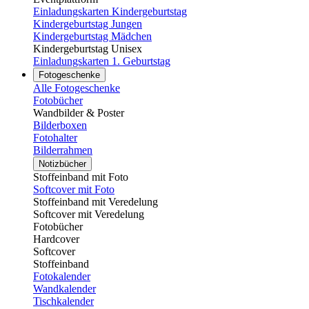
Einladungskarten Kindergeburtstag
Kindergeburtstag Jungen
Kindergeburtstag Mädchen
Kindergeburtstag Unisex
Einladungskarten 1. Geburtstag
Fotogeschenke
Alle Fotogeschenke
Fotobücher
Wandbilder & Poster
Bilderboxen
Fotohalter
Bilderrahmen
Notizbücher
Stoffeinband mit Foto
Softcover mit Foto
Stoffeinband mit Veredelung
Softcover mit Veredelung
Fotobücher
Hardcover
Softcover
Stoffeinband
Fotokalender
Wandkalender
Tischkalender