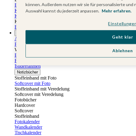
können. Außerdem nutzen wir sie für personalisierte und 
Einladungskarten Kindergeburtstag
Kindergeburtstag Jungen
Auswahl kannst du jederzeit anpassen.
Mehr erfahren.
Kindergeburtstag Mädchen
Kindergeburtstag Unisex
Einstellunge
Einladungskarten 1. Geburtstag
Fotogeschenke
Geht klar
Alle Fotogeschenke
Fotobücher
Wandbilder & Poster
Ablehnen
Bilderboxen
Fotohalter
Bilderrahmen
Notizbücher
Stoffeinband mit Foto
Softcover mit Foto
Stoffeinband mit Veredelung
Softcover mit Veredelung
Fotobücher
Hardcover
Softcover
Stoffeinband
Fotokalender
Wandkalender
Tischkalender