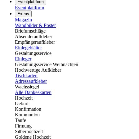
Eventplattform
Eventplattform
Extras
Magazin
Wandbilder & Poster
Briefumschläge
Absenderaufkleber
Empfängeraufkleber
Einlegeblätter
Gestaltungsservice
Einleger
Gestaltungsservice Weihnachten
Hochwertige Aufkleber
Tischkarten
Adressaufkleber
Wachssiegel
Alle Dankeskarten
Hochzeit
Geburt
Konfirmation
Kommunion
Taufe
Firmung
Silberhochzeit
Goldene Hochzeit