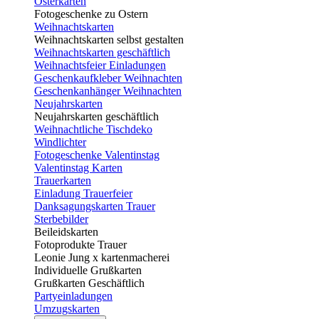
Osterkarten
Fotogeschenke zu Ostern
Weihnachtskarten
Weihnachtskarten selbst gestalten
Weihnachtskarten geschäftlich
Weihnachtsfeier Einladungen
Geschenkaufkleber Weihnachten
Geschenkanhänger Weihnachten
Neujahrskarten
Neujahrskarten geschäftlich
Weihnachtliche Tischdeko
Windlichter
Fotogeschenke Valentinstag
Valentinstag Karten
Trauerkarten
Einladung Trauerfeier
Danksagungskarten Trauer
Sterbebilder
Beileidskarten
Fotoprodukte Trauer
Leonie Jung x kartenmacherei
Individuelle Grußkarten
Grußkarten Geschäftlich
Partyeinladungen
Umzugskarten