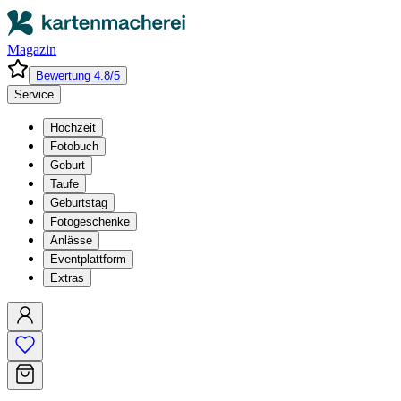
Magazin
Bewertung 4.8/5
Service
Hochzeit
Fotobuch
Geburt
Taufe
Geburtstag
Fotogeschenke
Anlässe
Eventplattform
Extras