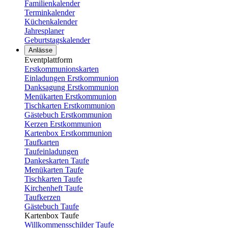
Familienkalender
Terminkalender
Küchenkalender
Jahresplaner
Geburtstagskalender
Anlässe
Eventplattform
Erstkommunionskarten
Einladungen Erstkommunion
Danksagung Erstkommunion
Menükarten Erstkommunion
Tischkarten Erstkommunion
Gästebuch Erstkommunion
Kerzen Erstkommunion
Kartenbox Erstkommunion
Taufkarten
Taufeinladungen
Dankeskarten Taufe
Menükarten Taufe
Tischkarten Taufe
Kirchenheft Taufe
Taufkerzen
Gästebuch Taufe
Kartenbox Taufe
Willkommensschilder Taufe