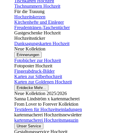
Tischkarten Hochzeit
Tischnummern Hochzeit
Für die Trauung
Hochzeitskerzen
Kirchenhefte und Einleger
Freudentränen-Taschentücher
Gastgeschenke Hochzeit
Hochzeitssticker
Danksagungskarten Hochzeit
Neue Kollektion
Erinnerungen
Fotobücher zur Hochzeit
Fotoposter Hochzeit
Fingerabdruck-Bilder
Karten zur Silberhochzeit
Karten zur Goldenen Hochzeit
Entdecke Mehr...
Neue Kollektion 2025/2026
Sanna Lindström x kartenmacherei
From Lover to Forever Kollektion
Textideen für Hochzeitseinladungen
kartenmacherei Hochzeitsnewsletter
kartenmacherei Hochzeitsmagazin
Unser Service
Gestaltungsservice Hochzeit