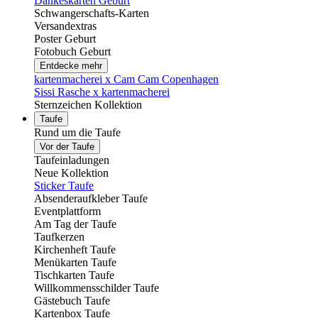
Dankeskarten Geburt
Schwangerschafts-Karten
Versandextras
Poster Geburt
Fotobuch Geburt
Entdecke mehr
kartenmacherei x Cam Cam Copenhagen
Sissi Rasche x kartenmacherei
Sternzeichen Kollektion
Taufe
Rund um die Taufe
Vor der Taufe
Taufeinladungen
Neue Kollektion
Sticker Taufe
Absenderaufkleber Taufe
Eventplattform
Am Tag der Taufe
Taufkerzen
Kirchenheft Taufe
Menükarten Taufe
Tischkarten Taufe
Willkommensschilder Taufe
Gästebuch Taufe
Kartenbox Taufe