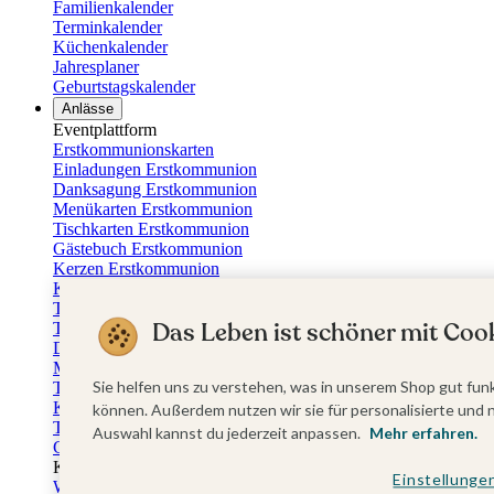
Familienkalender
Terminkalender
Küchenkalender
Jahresplaner
Geburtstagskalender
Anlässe
Eventplattform
Erstkommunionskarten
Einladungen Erstkommunion
Danksagung Erstkommunion
Menükarten Erstkommunion
Tischkarten Erstkommunion
Gästebuch Erstkommunion
Kerzen Erstkommunion
Kartenbox Erstkommunion
Taufkarten
Das Leben ist schöner mit Cook
Taufeinladungen
Dankeskarten Taufe
Menükarten Taufe
Sie helfen uns zu verstehen, was in unserem Shop gut funk
Tischkarten Taufe
Kirchenheft Taufe
können. Außerdem nutzen wir sie für personalisierte und 
Taufkerzen
Auswahl kannst du jederzeit anpassen.
Mehr erfahren.
Gästebuch Taufe
Kartenbox Taufe
Einstellunge
Willkommensschilder Taufe