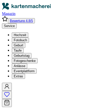
Magazin
Bewertung 4.8/5
Service
Hochzeit
Fotobuch
Geburt
Taufe
Geburtstag
Fotogeschenke
Anlässe
Eventplattform
Extras