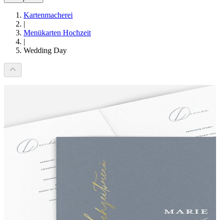
Kartenmacherei
|
Menükarten Hochzeit
|
Wedding Day