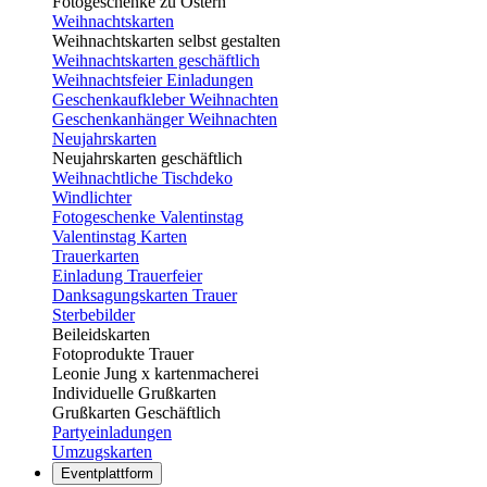
Fotogeschenke zu Ostern
Weihnachtskarten
Weihnachtskarten selbst gestalten
Weihnachtskarten geschäftlich
Weihnachtsfeier Einladungen
Geschenkaufkleber Weihnachten
Geschenkanhänger Weihnachten
Neujahrskarten
Neujahrskarten geschäftlich
Weihnachtliche Tischdeko
Windlichter
Fotogeschenke Valentinstag
Valentinstag Karten
Trauerkarten
Einladung Trauerfeier
Danksagungskarten Trauer
Sterbebilder
Beileidskarten
Fotoprodukte Trauer
Leonie Jung x kartenmacherei
Individuelle Grußkarten
Grußkarten Geschäftlich
Partyeinladungen
Umzugskarten
Eventplattform