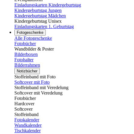
Einladungskarten Kindergeburtstag
Kindergeburtstag Jungen
Kindergeburtstag Mädchen
Kindergeburtstag Unisex
Einladungskarten 1. Geburtstag
Fotogeschenke
Alle Fotogeschenke
Fotobücher
Wandbilder & Poster
Bilderboxen
Fotohalter
Bilderrahmen
Notizbücher
Stoffeinband mit Foto
Softcover mit Foto
Stoffeinband mit Veredelung
Softcover mit Veredelung
Fotobücher
Hardcover
Softcover
Stoffeinband
Fotokalender
Wandkalender
Tischkalender