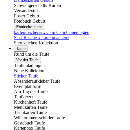
Dankeskarten Geburt
Schwangerschafts-Karten
Versandextras
Poster Geburt
Fotobuch Geburt
Entdecke mehr
kartenmacherei x Cam Cam Copenhagen
Sissi Rasche x kartenmacherei
Sternzeichen Kollektion
Taufe
Rund um die Taufe
Vor der Taufe
Taufeinladungen
Neue Kollektion
Sticker Taufe
Absenderaufkleber Taufe
Eventplattform
Am Tag der Taufe
Taufkerzen
Kirchenheft Taufe
Menükarten Taufe
Tischkarten Taufe
Willkommensschilder Taufe
Gästebuch Taufe
Kartenbox Taufe