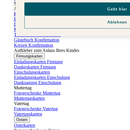
Sticker Taufe
Absenderaufkleber Taufe
Geht klar
Konfirmationskarten
Einladungskarten Konfirmation
Ablehnen
Danksagung Konfirmation
Menükarten Konfirmation
Tischkarten Konfirmation
Gästebuch Konfirmation
Kerzen Konfirmation
Aufkleber zum Anlass Ihres Kindes
Firmungskarten
Einladungskarten Firmung
Dankeskarten Firmung
Einschulungskarten
Einladungskarten Einschulung
Danksagung Einschulung
Muttertag
Fotogeschenke Muttertag
Muttertagskarten
Vatertag
Fotogeschenke Vatertag
Vatertagskarten
Ostern
Osterkarten