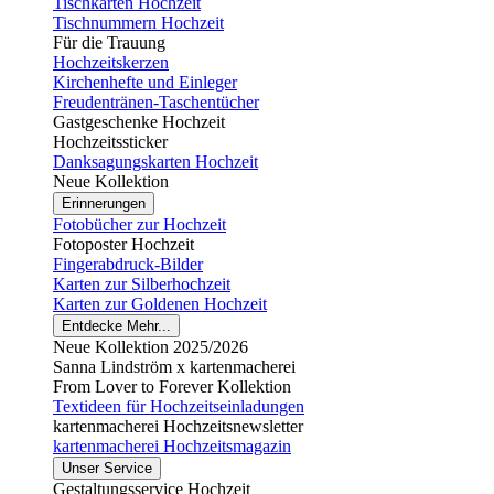
Tischkarten Hochzeit
Tischnummern Hochzeit
Für die Trauung
Hochzeitskerzen
Kirchenhefte und Einleger
Freudentränen-Taschentücher
Gastgeschenke Hochzeit
Hochzeitssticker
Danksagungskarten Hochzeit
Neue Kollektion
Erinnerungen
Fotobücher zur Hochzeit
Fotoposter Hochzeit
Fingerabdruck-Bilder
Karten zur Silberhochzeit
Karten zur Goldenen Hochzeit
Entdecke Mehr...
Neue Kollektion 2025/2026
Sanna Lindström x kartenmacherei
From Lover to Forever Kollektion
Textideen für Hochzeitseinladungen
kartenmacherei Hochzeitsnewsletter
kartenmacherei Hochzeitsmagazin
Unser Service
Gestaltungsservice Hochzeit