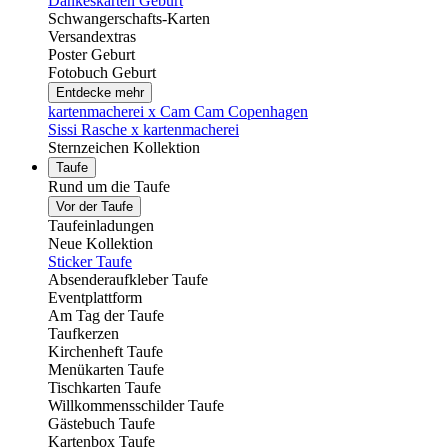
Dankeskarten Geburt
Schwangerschafts-Karten
Versandextras
Poster Geburt
Fotobuch Geburt
Entdecke mehr
kartenmacherei x Cam Cam Copenhagen
Sissi Rasche x kartenmacherei
Sternzeichen Kollektion
Taufe
Rund um die Taufe
Vor der Taufe
Taufeinladungen
Neue Kollektion
Sticker Taufe
Absenderaufkleber Taufe
Eventplattform
Am Tag der Taufe
Taufkerzen
Kirchenheft Taufe
Menükarten Taufe
Tischkarten Taufe
Willkommensschilder Taufe
Gästebuch Taufe
Kartenbox Taufe