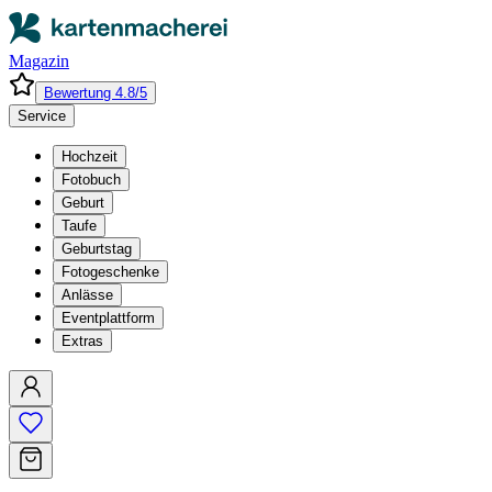
Magazin
Bewertung 4.8/5
Service
Hochzeit
Fotobuch
Geburt
Taufe
Geburtstag
Fotogeschenke
Anlässe
Eventplattform
Extras