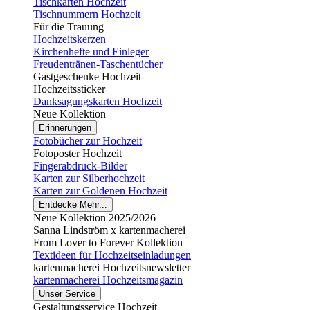
Tischkarten Hochzeit
Tischnummern Hochzeit
Für die Trauung
Hochzeitskerzen
Kirchenhefte und Einleger
Freudentränen-Taschentücher
Gastgeschenke Hochzeit
Hochzeitssticker
Danksagungskarten Hochzeit
Neue Kollektion
Erinnerungen
Fotobücher zur Hochzeit
Fotoposter Hochzeit
Fingerabdruck-Bilder
Karten zur Silberhochzeit
Karten zur Goldenen Hochzeit
Entdecke Mehr...
Neue Kollektion 2025/2026
Sanna Lindström x kartenmacherei
From Lover to Forever Kollektion
Textideen für Hochzeitseinladungen
kartenmacherei Hochzeitsnewsletter
kartenmacherei Hochzeitsmagazin
Unser Service
Gestaltungsservice Hochzeit