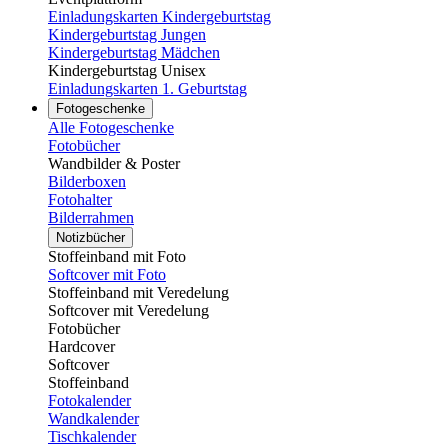
Einladungskarten Kindergeburtstag
Kindergeburtstag Jungen
Kindergeburtstag Mädchen
Kindergeburtstag Unisex
Einladungskarten 1. Geburtstag
Fotogeschenke
Alle Fotogeschenke
Fotobücher
Wandbilder & Poster
Bilderboxen
Fotohalter
Bilderrahmen
Notizbücher
Stoffeinband mit Foto
Softcover mit Foto
Stoffeinband mit Veredelung
Softcover mit Veredelung
Fotobücher
Hardcover
Softcover
Stoffeinband
Fotokalender
Wandkalender
Tischkalender