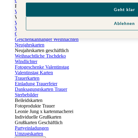
Osterkarten
Fotogeschenke zu Ostern
Geht klar
Weihnachtskarten
Weihnachtskarten selbst gestalten
Weihnachtskarten geschäftlich
Ablehnen
Weihnachtsfeier Einladungen
Geschenkaufkleber Weihnachten
Geschenkanhänger Weihnachten
Neujahrskarten
Neujahrskarten geschäftlich
Weihnachtliche Tischdeko
Windlichter
Fotogeschenke Valentinstag
Valentinstag Karten
Trauerkarten
Einladung Trauerfeier
Danksagungskarten Trauer
Sterbebilder
Beileidskarten
Fotoprodukte Trauer
Leonie Jung x kartenmacherei
Individuelle Grußkarten
Grußkarten Geschäftlich
Partyeinladungen
Umzugskarten