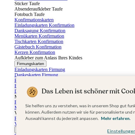
Sticker Taufe
Absenderaufkleber Taufe
Fotobuch Taufe
Konfirmationskarten
Einladungskarten Konfirmation
Danksagung Konfirmation
Menükarten Konfirmation
Tischkarten Konfirmation
Gästebuch Konfirmation
Kerzen Konfirmation
Aufkleber zum Anlass Ihres Kindes
Firmungskarten
Einladungskarten Firmung
Dankeskarten Firmung
Einschulungskarten
Einladungskarten Einschulung
Das Leben ist schöner mit Cook
Danksagung Einschulung
Muttertag
Fotogeschenke Muttertag
Sie helfen uns zu verstehen, was in unserem Shop gut funk
Muttertagskarten
können. Außerdem nutzen wir sie für personalisierte und 
Vatertag
Fotogeschenke Vatertag
Auswahl kannst du jederzeit anpassen.
Mehr erfahren.
Vatertagskarten
Ostern
Einstellunge