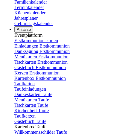
Familienkalender
Terminkalender
Küchenkalender
Jahresplaner
Geburtstagskalender
Anlässe
Eventplattform
Erstkommunionskarten
Einladungen Erstkommunion
Danksagung Erstkommunion
Menükarten Erstkommunion
Tischkarten Erstkommunion
Gästebuch Erstkommunion
Kerzen Erstkommunion
Kartenbox Erstkommunion
Taufkarten
Taufeinladungen
Dankeskarten Taufe
Menükarten Taufe
Tischkarten Taufe
Kirchenheft Taufe
Taufkerzen
Gästebuch Taufe
Kartenbox Taufe
Willkommensschilder Taufe