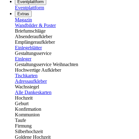
Eventplattform
Eventplattform
Extras
Magazin
Wandbilder & Poster
Briefumschläge
Absenderaufkleber
Empfängeraufkleber
Einlegeblätter
Gestaltungsservice
Einleger
Gestaltungsservice Weihnachten
Hochwertige Aufkleber
Tischkarten
Adressaufkleber
Wachssiegel
Alle Dankeskarten
Hochzeit
Geburt
Konfirmation
Kommunion
Taufe
Firmung
Silberhochzeit
Goldene Hochzeit