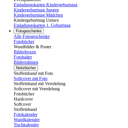
Einladungskarten Kindergeburtstag
Kindergeburtstag Jungen
Kindergeburtstag Mädchen
Kindergeburtstag Unisex
Einladungskarten 1. Geburtstag
Fotogeschenke
Alle Fotogeschenke
Fotobücher
Wandbilder & Poster
Bilderboxen
Fotohalter
Bilderrahmen
Notizbücher
Stoffeinband mit Foto
Softcover mit Foto
Stoffeinband mit Veredelung
Softcover mit Veredelung
Fotobücher
Hardcover
Softcover
Stoffeinband
Fotokalender
Wandkalender
Tischkalender