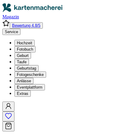
Magazin
Bewertung 4.8/5
Service
Hochzeit
Fotobuch
Geburt
Taufe
Geburtstag
Fotogeschenke
Anlässe
Eventplattform
Extras