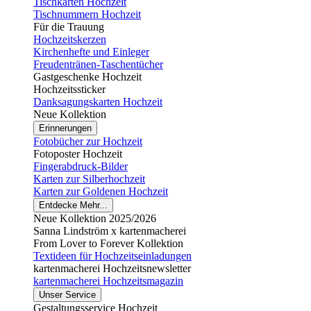
Tischkarten Hochzeit
Tischnummern Hochzeit
Für die Trauung
Hochzeitskerzen
Kirchenhefte und Einleger
Freudentränen-Taschentücher
Gastgeschenke Hochzeit
Hochzeitssticker
Danksagungskarten Hochzeit
Neue Kollektion
Erinnerungen
Fotobücher zur Hochzeit
Fotoposter Hochzeit
Fingerabdruck-Bilder
Karten zur Silberhochzeit
Karten zur Goldenen Hochzeit
Entdecke Mehr...
Neue Kollektion 2025/2026
Sanna Lindström x kartenmacherei
From Lover to Forever Kollektion
Textideen für Hochzeitseinladungen
kartenmacherei Hochzeitsnewsletter
kartenmacherei Hochzeitsmagazin
Unser Service
Gestaltungsservice Hochzeit