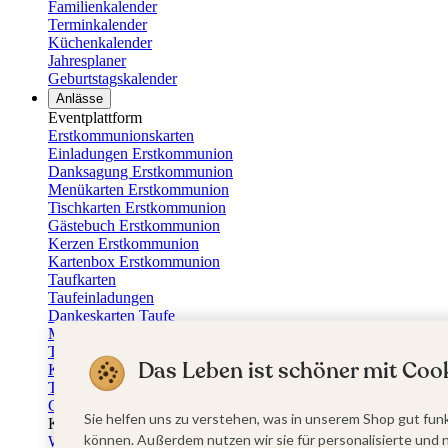
Familienkalender
Terminkalender
Küchenkalender
Jahresplaner
Geburtstagskalender
Anlässe
Eventplattform
Erstkommunionskarten
Einladungen Erstkommunion
Danksagung Erstkommunion
Menükarten Erstkommunion
Tischkarten Erstkommunion
Gästebuch Erstkommunion
Kerzen Erstkommunion
Kartenbox Erstkommunion
Taufkarten
Taufeinladungen
Dankeskarten Taufe
Menükarten Taufe
Tischkarten Taufe
Das Leben ist schöner mit Cook
Kirchenheft Taufe
Taufkerzen
Gästebuch Taufe
Sie helfen uns zu verstehen, was in unserem Shop gut funk
Kartenbox Taufe
können. Außerdem nutzen wir sie für personalisierte und 
Willkommensschilder Taufe