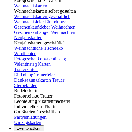
Fotogeschenke zu Ostern
Weihnachtskarten
Weihnachtskarten selbst gestalten
Weihnachtskarten geschäftlich
Weihnachtsfeier Einladungen
Geschenkaufkleber Weihnachten
Geschenkanhänger Weihnachten
Neujahrskarten
Neujahrskarten geschäftlich
Weihnachtliche Tischdeko
Windlichter
Fotogeschenke Valentinstag
Valentinstag Karten
Trauerkarten
Einladung Trauerfeier
Danksagungskarten Trauer
Sterbebilder
Beileidskarten
Fotoprodukte Trauer
Leonie Jung x kartenmacherei
Individuelle Grußkarten
Grußkarten Geschäftlich
Partyeinladungen
Umzugskarten
Eventplattform