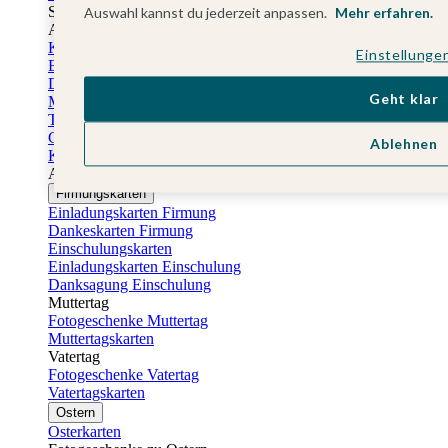
Sticker Taufe
Auswahl kannst du jederzeit anpassen.
Mehr erfahren.
Absenderaufkleber Taufe
Konfirmationskarten
Einstellunge
Einladungskarten Konfirmation
Danksagung Konfirmation
Geht klar
Menükarten Konfirmation
Tischkarten Konfirmation
Gästebuch Konfirmation
Ablehnen
Kerzen Konfirmation
Aufkleber zum Anlass Ihres Kindes
Firmungskarten
Einladungskarten Firmung
Dankeskarten Firmung
Einschulungskarten
Einladungskarten Einschulung
Danksagung Einschulung
Muttertag
Fotogeschenke Muttertag
Muttertagskarten
Vatertag
Fotogeschenke Vatertag
Vatertagskarten
Ostern
Osterkarten