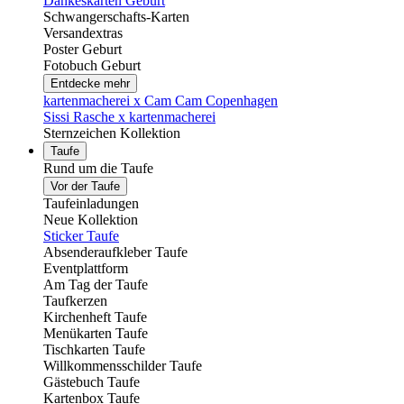
Dankeskarten Geburt
Schwangerschafts-Karten
Versandextras
Poster Geburt
Fotobuch Geburt
Entdecke mehr
kartenmacherei x Cam Cam Copenhagen
Sissi Rasche x kartenmacherei
Sternzeichen Kollektion
Taufe
Rund um die Taufe
Vor der Taufe
Taufeinladungen
Neue Kollektion
Sticker Taufe
Absenderaufkleber Taufe
Eventplattform
Am Tag der Taufe
Taufkerzen
Kirchenheft Taufe
Menükarten Taufe
Tischkarten Taufe
Willkommensschilder Taufe
Gästebuch Taufe
Kartenbox Taufe