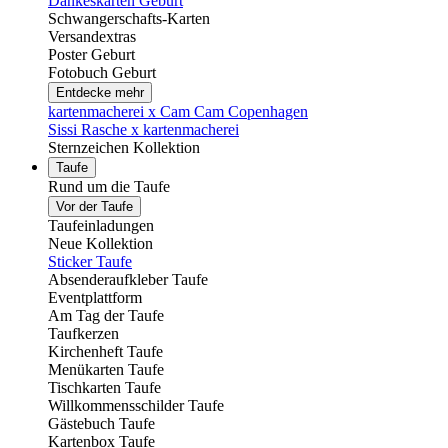
Dankeskarten Geburt
Schwangerschafts-Karten
Versandextras
Poster Geburt
Fotobuch Geburt
Entdecke mehr
kartenmacherei x Cam Cam Copenhagen
Sissi Rasche x kartenmacherei
Sternzeichen Kollektion
Taufe
Rund um die Taufe
Vor der Taufe
Taufeinladungen
Neue Kollektion
Sticker Taufe
Absenderaufkleber Taufe
Eventplattform
Am Tag der Taufe
Taufkerzen
Kirchenheft Taufe
Menükarten Taufe
Tischkarten Taufe
Willkommensschilder Taufe
Gästebuch Taufe
Kartenbox Taufe