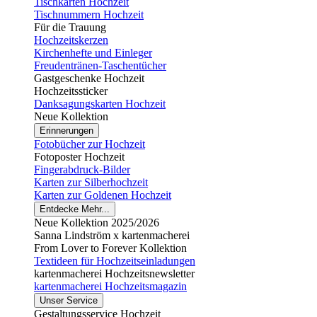
Tischkarten Hochzeit
Tischnummern Hochzeit
Für die Trauung
Hochzeitskerzen
Kirchenhefte und Einleger
Freudentränen-Taschentücher
Gastgeschenke Hochzeit
Hochzeitssticker
Danksagungskarten Hochzeit
Neue Kollektion
Erinnerungen
Fotobücher zur Hochzeit
Fotoposter Hochzeit
Fingerabdruck-Bilder
Karten zur Silberhochzeit
Karten zur Goldenen Hochzeit
Entdecke Mehr...
Neue Kollektion 2025/2026
Sanna Lindström x kartenmacherei
From Lover to Forever Kollektion
Textideen für Hochzeitseinladungen
kartenmacherei Hochzeitsnewsletter
kartenmacherei Hochzeitsmagazin
Unser Service
Gestaltungsservice Hochzeit