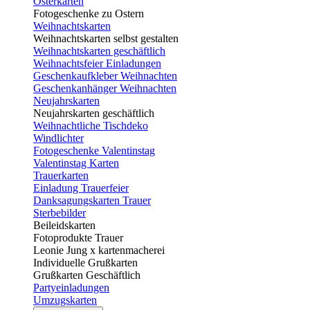
Osterkarten
Fotogeschenke zu Ostern
Weihnachtskarten
Weihnachtskarten selbst gestalten
Weihnachtskarten geschäftlich
Weihnachtsfeier Einladungen
Geschenkaufkleber Weihnachten
Geschenkanhänger Weihnachten
Neujahrskarten
Neujahrskarten geschäftlich
Weihnachtliche Tischdeko
Windlichter
Fotogeschenke Valentinstag
Valentinstag Karten
Trauerkarten
Einladung Trauerfeier
Danksagungskarten Trauer
Sterbebilder
Beileidskarten
Fotoprodukte Trauer
Leonie Jung x kartenmacherei
Individuelle Grußkarten
Grußkarten Geschäftlich
Partyeinladungen
Umzugskarten