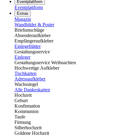
Eventplattform
Eventplattform
Extras
Magazin
Wandbilder & Poster
Briefumschläge
Absenderaufkleber
Empfängeraufkleber
Einlegeblätter
Gestaltungsservice
Einleger
Gestaltungsservice Weihnachten
Hochwertige Aufkleber
Tischkarten
Adressaufkleber
Wachssiegel
Alle Dankeskarten
Hochzeit
Geburt
Konfirmation
Kommunion
Taufe
Firmung
Silberhochzeit
Goldene Hochzeit