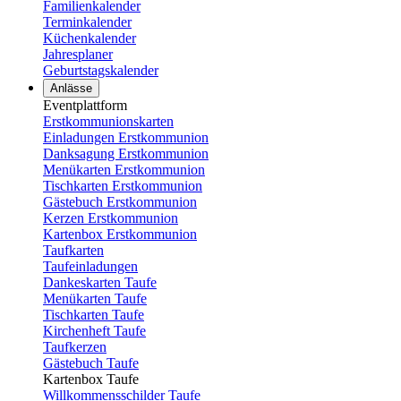
Familienkalender
Terminkalender
Küchenkalender
Jahresplaner
Geburtstagskalender
Anlässe
Eventplattform
Erstkommunionskarten
Einladungen Erstkommunion
Danksagung Erstkommunion
Menükarten Erstkommunion
Tischkarten Erstkommunion
Gästebuch Erstkommunion
Kerzen Erstkommunion
Kartenbox Erstkommunion
Taufkarten
Taufeinladungen
Dankeskarten Taufe
Menükarten Taufe
Tischkarten Taufe
Kirchenheft Taufe
Taufkerzen
Gästebuch Taufe
Kartenbox Taufe
Willkommensschilder Taufe