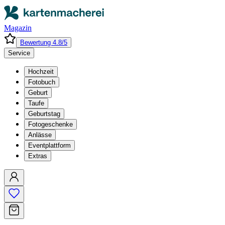
Magazin
Bewertung 4.8/5
Service
Hochzeit
Fotobuch
Geburt
Taufe
Geburtstag
Fotogeschenke
Anlässe
Eventplattform
Extras