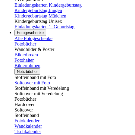
Einladungskarten Kindergeburtstag
Kindergeburtstag Jungen
Kindergeburtstag Mädchen
Kindergeburtstag Unisex
Einladungskarten 1. Geburtstag
Fotogeschenke
Alle Fotogeschenke
Fotobücher
Wandbilder & Poster
Bilderboxen
Fotohalter
Bilderrahmen
Notizbücher
Stoffeinband mit Foto
Softcover mit Foto
Stoffeinband mit Veredelung
Softcover mit Veredelung
Fotobücher
Hardcover
Softcover
Stoffeinband
Fotokalender
Wandkalender
Tischkalender