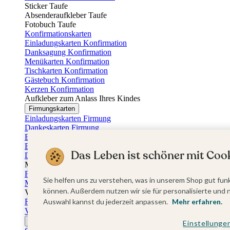
Sticker Taufe
Absenderaufkleber Taufe
Fotobuch Taufe
Konfirmationskarten
Einladungskarten Konfirmation
Danksagung Konfirmation
Menükarten Konfirmation
Tischkarten Konfirmation
Gästebuch Konfirmation
Kerzen Konfirmation
Aufkleber zum Anlass Ihres Kindes
Firmungskarten
Einladungskarten Firmung
Dankeskarten Firmung
Einschulungskarten
Einladungskarten Einschulung
Das Leben ist schöner mit Cook
Danksagung Einschulung
Muttertag
Fotogeschenke Muttertag
Sie helfen uns zu verstehen, was in unserem Shop gut funk
Muttertagskarten
können. Außerdem nutzen wir sie für personalisierte und 
Vatertag
Fotogeschenke Vatertag
Auswahl kannst du jederzeit anpassen.
Mehr erfahren.
Vatertagskarten
Ostern
Einstellunge