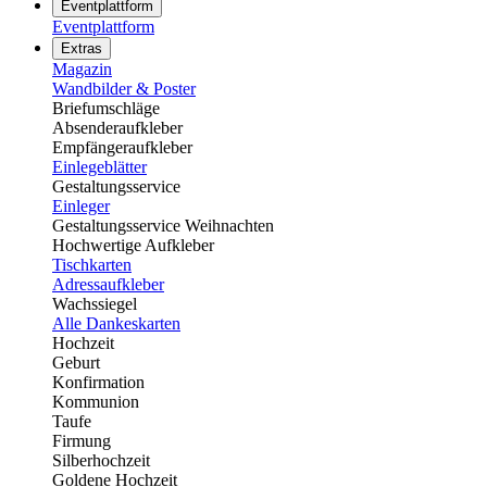
Eventplattform
Eventplattform
Extras
Magazin
Wandbilder & Poster
Briefumschläge
Absenderaufkleber
Empfängeraufkleber
Einlegeblätter
Gestaltungsservice
Einleger
Gestaltungsservice Weihnachten
Hochwertige Aufkleber
Tischkarten
Adressaufkleber
Wachssiegel
Alle Dankeskarten
Hochzeit
Geburt
Konfirmation
Kommunion
Taufe
Firmung
Silberhochzeit
Goldene Hochzeit