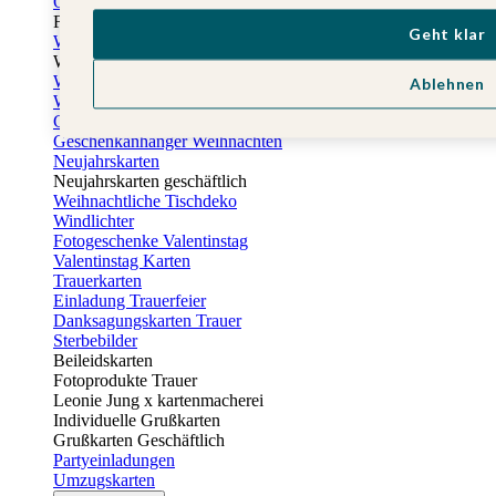
Osterkarten
Fotogeschenke zu Ostern
Geht klar
Weihnachtskarten
Weihnachtskarten selbst gestalten
Weihnachtskarten geschäftlich
Ablehnen
Weihnachtsfeier Einladungen
Geschenkaufkleber Weihnachten
Geschenkanhänger Weihnachten
Neujahrskarten
Neujahrskarten geschäftlich
Weihnachtliche Tischdeko
Windlichter
Fotogeschenke Valentinstag
Valentinstag Karten
Trauerkarten
Einladung Trauerfeier
Danksagungskarten Trauer
Sterbebilder
Beileidskarten
Fotoprodukte Trauer
Leonie Jung x kartenmacherei
Individuelle Grußkarten
Grußkarten Geschäftlich
Partyeinladungen
Umzugskarten