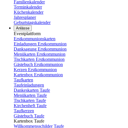
Familienkalender
Terminkalender
Küchenkalender
Jahresplaner
Geburtstagskalender
Anlässe
Eventplattform
Erstkommunionskarten
Einladungen Erstkommunion
Danksagung Erstkommunion
Menükarten Erstkommunion
Tischkarten Erstkommunion
Gästebuch Erstkommunion
Kerzen Erstkommunion
Kartenbox Erstkommunion
Taufkarten
Taufeinladungen
Dankeskarten Taufe
Menükarten Taufe
Tischkarten Taufe
Kirchenheft Taufe
Taufkerzen
Gästebuch Taufe
Kartenbox Taufe
Willkommensschilder Taufe