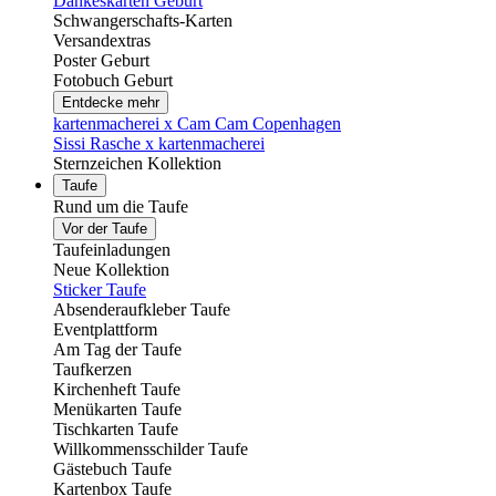
Dankeskarten Geburt
Schwangerschafts-Karten
Versandextras
Poster Geburt
Fotobuch Geburt
Entdecke mehr
kartenmacherei x Cam Cam Copenhagen
Sissi Rasche x kartenmacherei
Sternzeichen Kollektion
Taufe
Rund um die Taufe
Vor der Taufe
Taufeinladungen
Neue Kollektion
Sticker Taufe
Absenderaufkleber Taufe
Eventplattform
Am Tag der Taufe
Taufkerzen
Kirchenheft Taufe
Menükarten Taufe
Tischkarten Taufe
Willkommensschilder Taufe
Gästebuch Taufe
Kartenbox Taufe