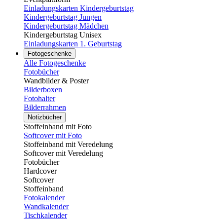
Einladungskarten Kindergeburtstag
Kindergeburtstag Jungen
Kindergeburtstag Mädchen
Kindergeburtstag Unisex
Einladungskarten 1. Geburtstag
Fotogeschenke
Alle Fotogeschenke
Fotobücher
Wandbilder & Poster
Bilderboxen
Fotohalter
Bilderrahmen
Notizbücher
Stoffeinband mit Foto
Softcover mit Foto
Stoffeinband mit Veredelung
Softcover mit Veredelung
Fotobücher
Hardcover
Softcover
Stoffeinband
Fotokalender
Wandkalender
Tischkalender