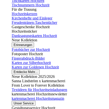
Tischkarten Hochzeit
Tischnummern Hochzeit
Für die Trauung
Hochzeitskerzen
Kirchenhefte und Einleger
Freudentränen-Taschentücher
Gastgeschenke Hochzeit
Hochzeitssticker
Danksagungskarten Hochzeit
Neue Kollektion
Erinnerungen
Fotobücher zur Hochzeit
Fotoposter Hochzeit
Fingerabdruck-Bilder
Karten zur Silberhochzeit
Karten zur Goldenen Hochzeit
Entdecke Mehr...
Neue Kollektion 2025/2026
Sanna Lindström x kartenmacherei
From Lover to Forever Kollektion
Textideen für Hochzeitseinladungen
kartenmacherei Hochzeitsnewsletter
kartenmacherei Hochzeitsmagazin
Unser Service
Gestaltungsservice Hochzeit