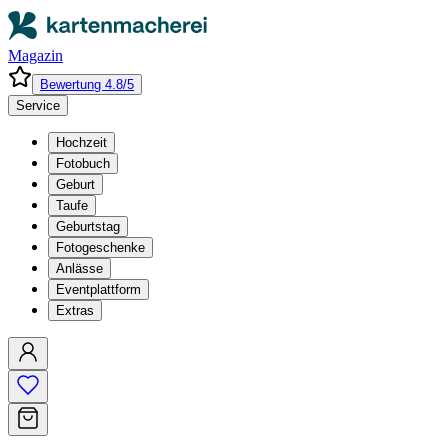
Magazin
Bewertung 4.8/5
Service
Hochzeit
Fotobuch
Geburt
Taufe
Geburtstag
Fotogeschenke
Anlässe
Eventplattform
Extras