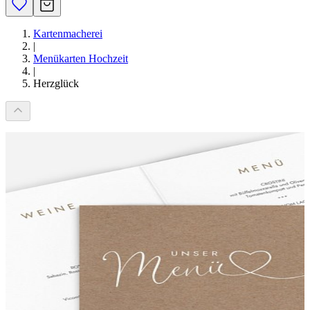
Kartenmacherei
|
Menükarten Hochzeit
|
Herzglück