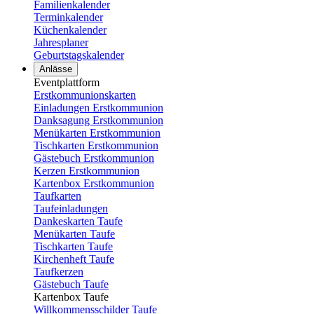
Familienkalender
Terminkalender
Küchenkalender
Jahresplaner
Geburtstagskalender
Anlässe
Eventplattform
Erstkommunionskarten
Einladungen Erstkommunion
Danksagung Erstkommunion
Menükarten Erstkommunion
Tischkarten Erstkommunion
Gästebuch Erstkommunion
Kerzen Erstkommunion
Kartenbox Erstkommunion
Taufkarten
Taufeinladungen
Dankeskarten Taufe
Menükarten Taufe
Tischkarten Taufe
Kirchenheft Taufe
Taufkerzen
Gästebuch Taufe
Kartenbox Taufe
Willkommensschilder Taufe