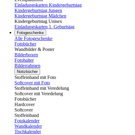
Einladungskarten Kindergeburtstag
Kindergeburtstag Jungen
Kindergeburtstag Mädchen
Kindergeburtstag Unisex
Einladungskarten 1. Geburtstag
Fotogeschenke
Alle Fotogeschenke
Fotobücher
Wandbilder & Poster
Bilderboxen
Fotohalter
Bilderrahmen
Notizbücher
Stoffeinband mit Foto
Softcover mit Foto
Stoffeinband mit Veredelung
Softcover mit Veredelung
Fotobücher
Hardcover
Softcover
Stoffeinband
Fotokalender
Wandkalender
Tischkalender