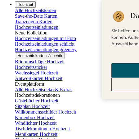
Hochzeit
Alle Hochzeitskarten
Da
Save-the-Date Karten
Trauzeugen Karten
Hochzeitseinladungen
Sie helfen uns
Neue Kollektion
können. Außer
Hochzeitseinladungen mit Foto
Auswahl kanns
Hochzeitseinladungen schlicht
Hochzeitseinladungen greenery
Hochzeitskarten Zubehör
Briefumschläge Hochzeit
Hochzeitssticker
Wachssiegel Hochzeit
Antwortkarten Hochzeit
Eventplattform
Alle Hochzeitsdeko & Extras
Hochzeitsdekorationen
Gästebücher Hochzeit
Sitzplan Hochzeit
Willkommensschilder Hochzeit
Kartenbox Hochzeit
Windlichter Hochzeit
Tischdekorationen Hochzeit
Menükarten Hochzeit