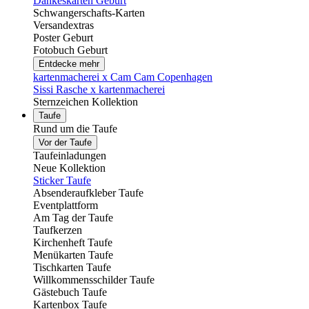
Dankeskarten Geburt
Schwangerschafts-Karten
Versandextras
Poster Geburt
Fotobuch Geburt
Entdecke mehr
kartenmacherei x Cam Cam Copenhagen
Sissi Rasche x kartenmacherei
Sternzeichen Kollektion
Taufe
Rund um die Taufe
Vor der Taufe
Taufeinladungen
Neue Kollektion
Sticker Taufe
Absenderaufkleber Taufe
Eventplattform
Am Tag der Taufe
Taufkerzen
Kirchenheft Taufe
Menükarten Taufe
Tischkarten Taufe
Willkommensschilder Taufe
Gästebuch Taufe
Kartenbox Taufe