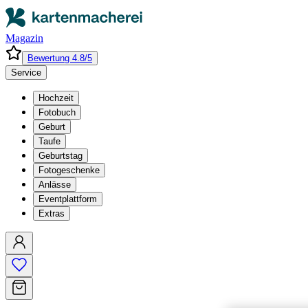
Magazin
Bewertung 4.8/5
Service
Hochzeit
Fotobuch
Geburt
Taufe
Geburtstag
Fotogeschenke
Anlässe
Eventplattform
Extras