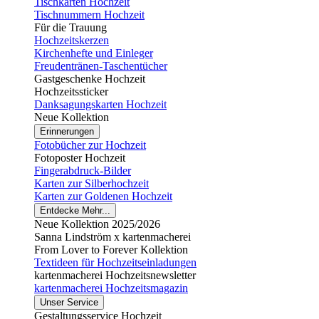
Tischkarten Hochzeit
Tischnummern Hochzeit
Für die Trauung
Hochzeitskerzen
Kirchenhefte und Einleger
Freudentränen-Taschentücher
Gastgeschenke Hochzeit
Hochzeitssticker
Danksagungskarten Hochzeit
Neue Kollektion
Erinnerungen
Fotobücher zur Hochzeit
Fotoposter Hochzeit
Fingerabdruck-Bilder
Karten zur Silberhochzeit
Karten zur Goldenen Hochzeit
Entdecke Mehr...
Neue Kollektion 2025/2026
Sanna Lindström x kartenmacherei
From Lover to Forever Kollektion
Textideen für Hochzeitseinladungen
kartenmacherei Hochzeitsnewsletter
kartenmacherei Hochzeitsmagazin
Unser Service
Gestaltungsservice Hochzeit