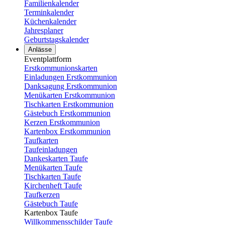
Familienkalender
Terminkalender
Küchenkalender
Jahresplaner
Geburtstagskalender
Anlässe
Eventplattform
Erstkommunionskarten
Einladungen Erstkommunion
Danksagung Erstkommunion
Menükarten Erstkommunion
Tischkarten Erstkommunion
Gästebuch Erstkommunion
Kerzen Erstkommunion
Kartenbox Erstkommunion
Taufkarten
Taufeinladungen
Dankeskarten Taufe
Menükarten Taufe
Tischkarten Taufe
Kirchenheft Taufe
Taufkerzen
Gästebuch Taufe
Kartenbox Taufe
Willkommensschilder Taufe