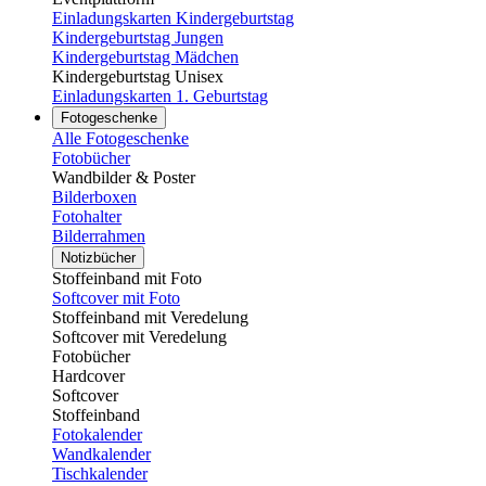
Einladungskarten Kindergeburtstag
Kindergeburtstag Jungen
Kindergeburtstag Mädchen
Kindergeburtstag Unisex
Einladungskarten 1. Geburtstag
Fotogeschenke
Alle Fotogeschenke
Fotobücher
Wandbilder & Poster
Bilderboxen
Fotohalter
Bilderrahmen
Notizbücher
Stoffeinband mit Foto
Softcover mit Foto
Stoffeinband mit Veredelung
Softcover mit Veredelung
Fotobücher
Hardcover
Softcover
Stoffeinband
Fotokalender
Wandkalender
Tischkalender