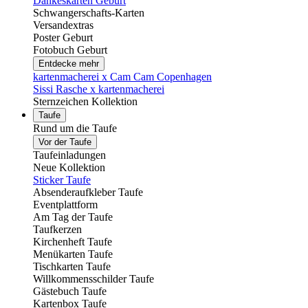
Dankeskarten Geburt
Schwangerschafts-Karten
Versandextras
Poster Geburt
Fotobuch Geburt
Entdecke mehr
kartenmacherei x Cam Cam Copenhagen
Sissi Rasche x kartenmacherei
Sternzeichen Kollektion
Taufe
Rund um die Taufe
Vor der Taufe
Taufeinladungen
Neue Kollektion
Sticker Taufe
Absenderaufkleber Taufe
Eventplattform
Am Tag der Taufe
Taufkerzen
Kirchenheft Taufe
Menükarten Taufe
Tischkarten Taufe
Willkommensschilder Taufe
Gästebuch Taufe
Kartenbox Taufe