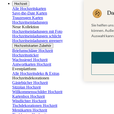
Hochzeit
Alle Hochzeitskarten
Da
Save-the-Date Karten
Trauzeugen Karten
Hochzeitseinladungen
Sie helfen uns
Neue Kollektion
können. Außer
Hochzeitseinladungen mit Foto
Auswahl kanns
Hochzeitseinladungen schlicht
Hochzeitseinladungen greenery
Hochzeitskarten Zubehör
Briefumschläge Hochzeit
Hochzeitssticker
Wachssiegel Hochzeit
Antwortkarten Hochzeit
Eventplattform
Alle Hochzeitsdeko & Extras
Hochzeitsdekorationen
Gästebücher Hochzeit
Sitzplan Hochzeit
Willkommensschilder Hochzeit
Kartenbox Hochzeit
Windlichter Hochzeit
Tischdekorationen Hochzeit
Menükarten Hochzeit