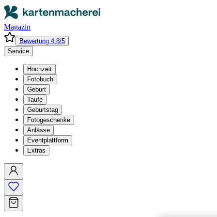
Magazin
Bewertung 4.8/5
Service
Hochzeit
Fotobuch
Geburt
Taufe
Geburtstag
Fotogeschenke
Anlässe
Eventplattform
Extras