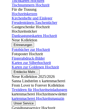
Tischkarten Hochzeit
Tischnummern Hochzeit
Für die Trauung
Hochzeitskerzen
Kirchenhefte und Einleger
Freudentränen-Taschentücher
Gastgeschenke Hochzeit
Hochzeitssticker
Danksagungskarten Hochzeit
Neue Kollektion
Erinnerungen
Fotobücher zur Hochzeit
Fotoposter Hochzeit
Fingerabdruck-Bilder
Karten zur Silberhochzeit
Karten zur Goldenen Hochzeit
Entdecke Mehr...
Neue Kollektion 2025/2026
Sanna Lindström x kartenmacherei
From Lover to Forever Kollektion
Textideen für Hochzeitseinladungen
kartenmacherei Hochzeitsnewsletter
kartenmacherei Hochzeitsmagazin
Unser Service
Gestaltungsservice Hochzeit