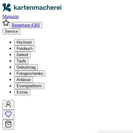
Magazin
Bewertung 4.8/5
Service
Hochzeit
Fotobuch
Geburt
Taufe
Geburtstag
Fotogeschenke
Anlässe
Eventplattform
Extras