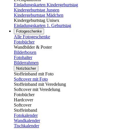
Einladungskarten Kindergeburtstag
Kindergeburtstag Jungen
Kindergeburtstag Mädchen
Kindergeburtstag Unisex
Einladungskarten 1. Geburtstag
Fotogeschenke
Alle Fotogeschenke
Fotobücher
Wandbilder & Poster
Bilderboxen
Fotohalter
Bilderrahmen
Notizbücher
Stoffeinband mit Foto
Softcover mit Foto
Stoffeinband mit Veredelung
Softcover mit Veredelung
Fotobücher
Hardcover
Softcover
Stoffeinband
Fotokalender
Wandkalender
Tischkalender