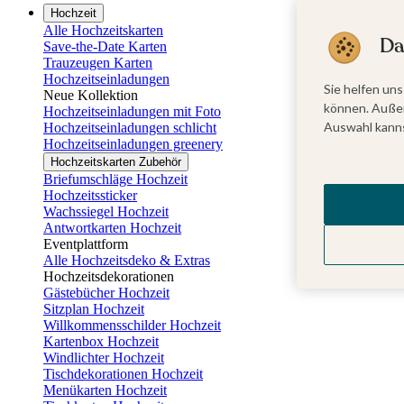
Hochzeit
Alle Hochzeitskarten
Da
Save-the-Date Karten
Trauzeugen Karten
Hochzeitseinladungen
Sie helfen uns
Neue Kollektion
können. Außer
Hochzeitseinladungen mit Foto
Auswahl kanns
Hochzeitseinladungen schlicht
Hochzeitseinladungen greenery
Hochzeitskarten Zubehör
Briefumschläge Hochzeit
Hochzeitssticker
Wachssiegel Hochzeit
Antwortkarten Hochzeit
Eventplattform
Alle Hochzeitsdeko & Extras
Hochzeitsdekorationen
Gästebücher Hochzeit
Sitzplan Hochzeit
Willkommensschilder Hochzeit
Kartenbox Hochzeit
Windlichter Hochzeit
Tischdekorationen Hochzeit
Menükarten Hochzeit