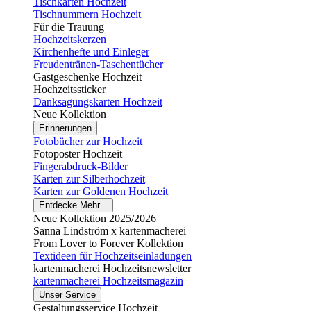
Tischkarten Hochzeit
Tischnummern Hochzeit
Für die Trauung
Hochzeitskerzen
Kirchenhefte und Einleger
Freudentränen-Taschentücher
Gastgeschenke Hochzeit
Hochzeitssticker
Danksagungskarten Hochzeit
Neue Kollektion
Erinnerungen
Fotobücher zur Hochzeit
Fotoposter Hochzeit
Fingerabdruck-Bilder
Karten zur Silberhochzeit
Karten zur Goldenen Hochzeit
Entdecke Mehr...
Neue Kollektion 2025/2026
Sanna Lindström x kartenmacherei
From Lover to Forever Kollektion
Textideen für Hochzeitseinladungen
kartenmacherei Hochzeitsnewsletter
kartenmacherei Hochzeitsmagazin
Unser Service
Gestaltungsservice Hochzeit