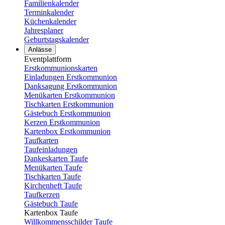
Familienkalender
Terminkalender
Küchenkalender
Jahresplaner
Geburtstagskalender
Anlässe
Eventplattform
Erstkommunionskarten
Einladungen Erstkommunion
Danksagung Erstkommunion
Menükarten Erstkommunion
Tischkarten Erstkommunion
Gästebuch Erstkommunion
Kerzen Erstkommunion
Kartenbox Erstkommunion
Taufkarten
Taufeinladungen
Dankeskarten Taufe
Menükarten Taufe
Tischkarten Taufe
Kirchenheft Taufe
Taufkerzen
Gästebuch Taufe
Kartenbox Taufe
Willkommensschilder Taufe