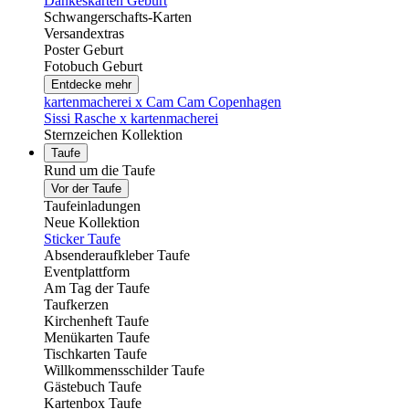
Dankeskarten Geburt
Schwangerschafts-Karten
Versandextras
Poster Geburt
Fotobuch Geburt
Entdecke mehr
kartenmacherei x Cam Cam Copenhagen
Sissi Rasche x kartenmacherei
Sternzeichen Kollektion
Taufe
Rund um die Taufe
Vor der Taufe
Taufeinladungen
Neue Kollektion
Sticker Taufe
Absenderaufkleber Taufe
Eventplattform
Am Tag der Taufe
Taufkerzen
Kirchenheft Taufe
Menükarten Taufe
Tischkarten Taufe
Willkommensschilder Taufe
Gästebuch Taufe
Kartenbox Taufe