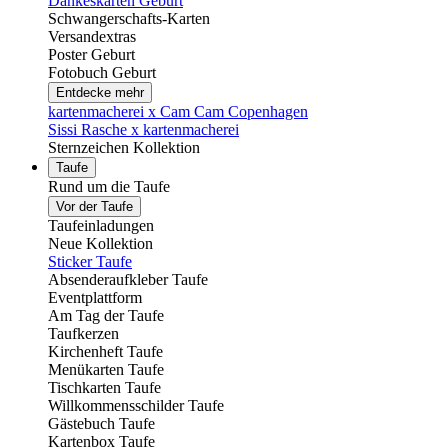
Dankeskarten Geburt
Schwangerschafts-Karten
Versandextras
Poster Geburt
Fotobuch Geburt
Entdecke mehr
kartenmacherei x Cam Cam Copenhagen
Sissi Rasche x kartenmacherei
Sternzeichen Kollektion
Taufe
Rund um die Taufe
Vor der Taufe
Taufeinladungen
Neue Kollektion
Sticker Taufe
Absenderaufkleber Taufe
Eventplattform
Am Tag der Taufe
Taufkerzen
Kirchenheft Taufe
Menükarten Taufe
Tischkarten Taufe
Willkommensschilder Taufe
Gästebuch Taufe
Kartenbox Taufe