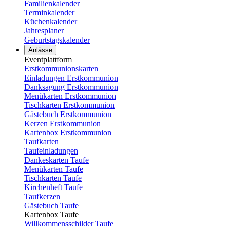
Familienkalender
Terminkalender
Küchenkalender
Jahresplaner
Geburtstagskalender
Anlässe
Eventplattform
Erstkommunionskarten
Einladungen Erstkommunion
Danksagung Erstkommunion
Menükarten Erstkommunion
Tischkarten Erstkommunion
Gästebuch Erstkommunion
Kerzen Erstkommunion
Kartenbox Erstkommunion
Taufkarten
Taufeinladungen
Dankeskarten Taufe
Menükarten Taufe
Tischkarten Taufe
Kirchenheft Taufe
Taufkerzen
Gästebuch Taufe
Kartenbox Taufe
Willkommensschilder Taufe