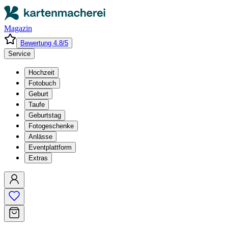
Magazin
Bewertung 4.8/5
Service
Hochzeit
Fotobuch
Geburt
Taufe
Geburtstag
Fotogeschenke
Anlässe
Eventplattform
Extras