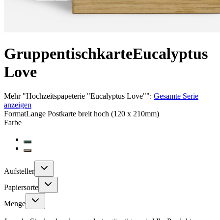
Gruppentischkarte
Eucalyptus
Love
Mehr
"
Hochzeitspapeterie "Eucalyptus Love"
":
Gesamte Serie
anzeigen
Format
Lange Postkarte breit hoch (120 x 210mm)
Farbe
Aufsteller
Papiersorte
Menge