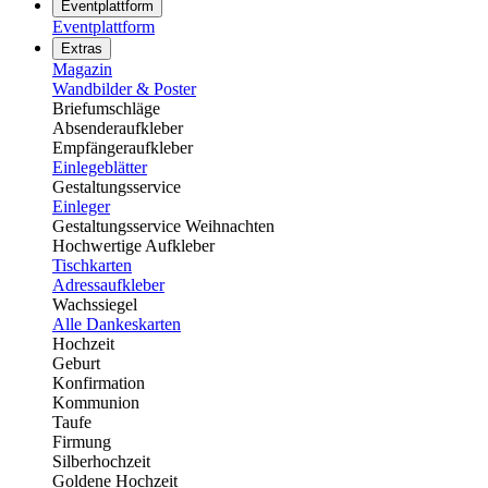
Eventplattform
Eventplattform
Extras
Magazin
Wandbilder & Poster
Briefumschläge
Absenderaufkleber
Empfängeraufkleber
Einlegeblätter
Gestaltungsservice
Einleger
Gestaltungsservice Weihnachten
Hochwertige Aufkleber
Tischkarten
Adressaufkleber
Wachssiegel
Alle Dankeskarten
Hochzeit
Geburt
Konfirmation
Kommunion
Taufe
Firmung
Silberhochzeit
Goldene Hochzeit