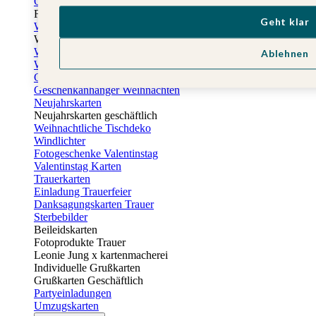
Osterkarten
Fotogeschenke zu Ostern
Geht klar
Weihnachtskarten
Weihnachtskarten selbst gestalten
Weihnachtskarten geschäftlich
Ablehnen
Weihnachtsfeier Einladungen
Geschenkaufkleber Weihnachten
Geschenkanhänger Weihnachten
Neujahrskarten
Neujahrskarten geschäftlich
Weihnachtliche Tischdeko
Windlichter
Fotogeschenke Valentinstag
Valentinstag Karten
Trauerkarten
Einladung Trauerfeier
Danksagungskarten Trauer
Sterbebilder
Beileidskarten
Fotoprodukte Trauer
Leonie Jung x kartenmacherei
Individuelle Grußkarten
Grußkarten Geschäftlich
Partyeinladungen
Umzugskarten