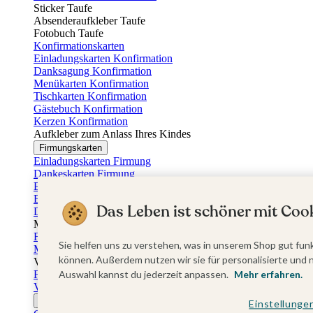
Sticker Taufe
Absenderaufkleber Taufe
Fotobuch Taufe
Konfirmationskarten
Einladungskarten Konfirmation
Danksagung Konfirmation
Menükarten Konfirmation
Tischkarten Konfirmation
Gästebuch Konfirmation
Kerzen Konfirmation
Aufkleber zum Anlass Ihres Kindes
Firmungskarten
Einladungskarten Firmung
Dankeskarten Firmung
Einschulungskarten
Einladungskarten Einschulung
Das Leben ist schöner mit Cook
Danksagung Einschulung
Muttertag
Fotogeschenke Muttertag
Sie helfen uns zu verstehen, was in unserem Shop gut funk
Muttertagskarten
können. Außerdem nutzen wir sie für personalisierte und 
Vatertag
Fotogeschenke Vatertag
Auswahl kannst du jederzeit anpassen.
Mehr erfahren.
Vatertagskarten
Ostern
Einstellunge