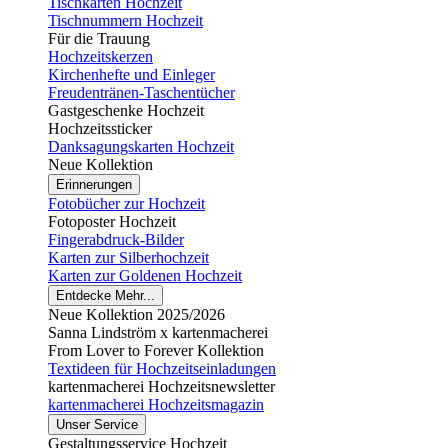
Tischkarten Hochzeit
Tischnummern Hochzeit
Für die Trauung
Hochzeitskerzen
Kirchenhefte und Einleger
Freudentränen-Taschentücher
Gastgeschenke Hochzeit
Hochzeitssticker
Danksagungskarten Hochzeit
Neue Kollektion
Erinnerungen
Fotobücher zur Hochzeit
Fotoposter Hochzeit
Fingerabdruck-Bilder
Karten zur Silberhochzeit
Karten zur Goldenen Hochzeit
Entdecke Mehr...
Neue Kollektion 2025/2026
Sanna Lindström x kartenmacherei
From Lover to Forever Kollektion
Textideen für Hochzeitseinladungen
kartenmacherei Hochzeitsnewsletter
kartenmacherei Hochzeitsmagazin
Unser Service
Gestaltungsservice Hochzeit