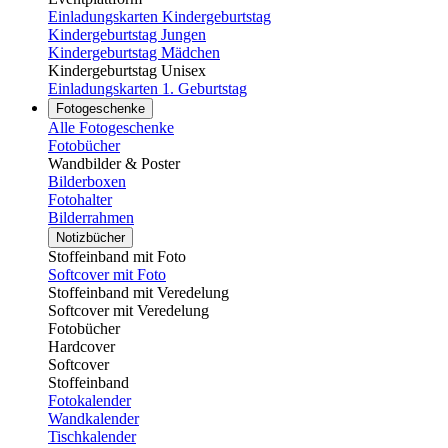
Einladungskarten Kindergeburtstag
Kindergeburtstag Jungen
Kindergeburtstag Mädchen
Kindergeburtstag Unisex
Einladungskarten 1. Geburtstag
Fotogeschenke
Alle Fotogeschenke
Fotobücher
Wandbilder & Poster
Bilderboxen
Fotohalter
Bilderrahmen
Notizbücher
Stoffeinband mit Foto
Softcover mit Foto
Stoffeinband mit Veredelung
Softcover mit Veredelung
Fotobücher
Hardcover
Softcover
Stoffeinband
Fotokalender
Wandkalender
Tischkalender