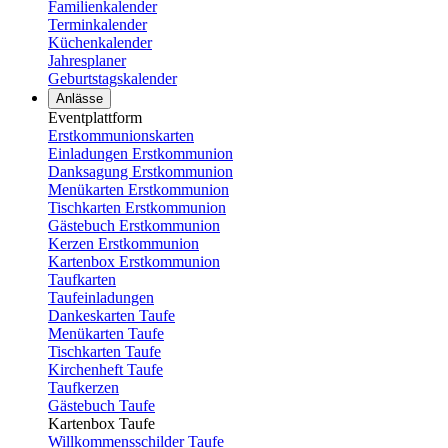
Familienkalender
Terminkalender
Küchenkalender
Jahresplaner
Geburtstagskalender
Anlässe
Eventplattform
Erstkommunionskarten
Einladungen Erstkommunion
Danksagung Erstkommunion
Menükarten Erstkommunion
Tischkarten Erstkommunion
Gästebuch Erstkommunion
Kerzen Erstkommunion
Kartenbox Erstkommunion
Taufkarten
Taufeinladungen
Dankeskarten Taufe
Menükarten Taufe
Tischkarten Taufe
Kirchenheft Taufe
Taufkerzen
Gästebuch Taufe
Kartenbox Taufe
Willkommensschilder Taufe