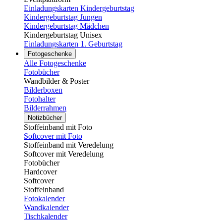
Einladungskarten Kindergeburtstag
Kindergeburtstag Jungen
Kindergeburtstag Mädchen
Kindergeburtstag Unisex
Einladungskarten 1. Geburtstag
Fotogeschenke
Alle Fotogeschenke
Fotobücher
Wandbilder & Poster
Bilderboxen
Fotohalter
Bilderrahmen
Notizbücher
Stoffeinband mit Foto
Softcover mit Foto
Stoffeinband mit Veredelung
Softcover mit Veredelung
Fotobücher
Hardcover
Softcover
Stoffeinband
Fotokalender
Wandkalender
Tischkalender