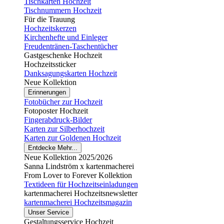
Tischkarten Hochzeit
Tischnummern Hochzeit
Für die Trauung
Hochzeitskerzen
Kirchenhefte und Einleger
Freudentränen-Taschentücher
Gastgeschenke Hochzeit
Hochzeitssticker
Danksagungskarten Hochzeit
Neue Kollektion
Erinnerungen
Fotobücher zur Hochzeit
Fotoposter Hochzeit
Fingerabdruck-Bilder
Karten zur Silberhochzeit
Karten zur Goldenen Hochzeit
Entdecke Mehr...
Neue Kollektion 2025/2026
Sanna Lindström x kartenmacherei
From Lover to Forever Kollektion
Textideen für Hochzeitseinladungen
kartenmacherei Hochzeitsnewsletter
kartenmacherei Hochzeitsmagazin
Unser Service
Gestaltungsservice Hochzeit