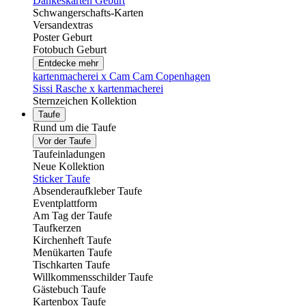
Dankeskarten Geburt
Schwangerschafts-Karten
Versandextras
Poster Geburt
Fotobuch Geburt
Entdecke mehr
kartenmacherei x Cam Cam Copenhagen
Sissi Rasche x kartenmacherei
Sternzeichen Kollektion
Taufe
Rund um die Taufe
Vor der Taufe
Taufeinladungen
Neue Kollektion
Sticker Taufe
Absenderaufkleber Taufe
Eventplattform
Am Tag der Taufe
Taufkerzen
Kirchenheft Taufe
Menükarten Taufe
Tischkarten Taufe
Willkommensschilder Taufe
Gästebuch Taufe
Kartenbox Taufe