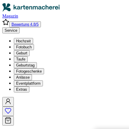
Magazin
Bewertung 4.8/5
Service
Hochzeit
Fotobuch
Geburt
Taufe
Geburtstag
Fotogeschenke
Anlässe
Eventplattform
Extras