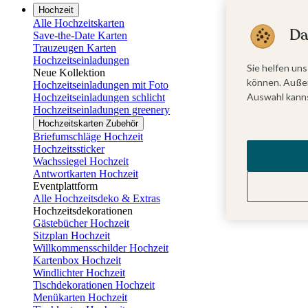
Hochzeit
Alle Hochzeitskarten
Da
Save-the-Date Karten
Trauzeugen Karten
Hochzeitseinladungen
Sie helfen uns
Neue Kollektion
können. Außer
Hochzeitseinladungen mit Foto
Auswahl kanns
Hochzeitseinladungen schlicht
Hochzeitseinladungen greenery
Hochzeitskarten Zubehör
Briefumschläge Hochzeit
Hochzeitssticker
Wachssiegel Hochzeit
Antwortkarten Hochzeit
Eventplattform
Alle Hochzeitsdeko & Extras
Hochzeitsdekorationen
Gästebücher Hochzeit
Sitzplan Hochzeit
Willkommensschilder Hochzeit
Kartenbox Hochzeit
Windlichter Hochzeit
Tischdekorationen Hochzeit
Menükarten Hochzeit