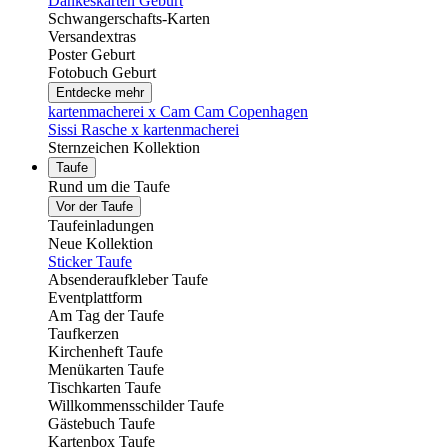
Dankeskarten Geburt
Schwangerschafts-Karten
Versandextras
Poster Geburt
Fotobuch Geburt
Entdecke mehr
kartenmacherei x Cam Cam Copenhagen
Sissi Rasche x kartenmacherei
Sternzeichen Kollektion
Taufe
Rund um die Taufe
Vor der Taufe
Taufeinladungen
Neue Kollektion
Sticker Taufe
Absenderaufkleber Taufe
Eventplattform
Am Tag der Taufe
Taufkerzen
Kirchenheft Taufe
Menükarten Taufe
Tischkarten Taufe
Willkommensschilder Taufe
Gästebuch Taufe
Kartenbox Taufe