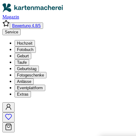
Magazin
Bewertung 4.8/5
Service
Hochzeit
Fotobuch
Geburt
Taufe
Geburtstag
Fotogeschenke
Anlässe
Eventplattform
Extras