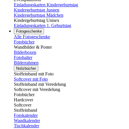
Einladungskarten Kindergeburtstag
Kindergeburtstag Jungen
Kindergeburtstag Mädchen
Kindergeburtstag Unisex
Einladungskarten 1. Geburtstag
Fotogeschenke
Alle Fotogeschenke
Fotobücher
Wandbilder & Poster
Bilderboxen
Fotohalter
Bilderrahmen
Notizbücher
Stoffeinband mit Foto
Softcover mit Foto
Stoffeinband mit Veredelung
Softcover mit Veredelung
Fotobücher
Hardcover
Softcover
Stoffeinband
Fotokalender
Wandkalender
Tischkalender