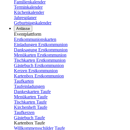
Familienkalender
Terminkalender
Küchenkalender
Jahresplaner
Geburtstagskalender
Anlässe
Eventplattform
Erstkommunionskarten
Einladungen Erstkommunion
Danksagung Erstkommunion
Menükarten Erstkommunion
Tischkarten Erstkommunion
Gästebuch Erstkommunion
Kerzen Erstkommunion
Kartenbox Erstkommunion
Taufkarten
Taufeinladungen
Dankeskarten Taufe
Menükarten Taufe
Tischkarten Taufe
Kirchenheft Taufe
Taufkerzen
Gästebuch Taufe
Kartenbox Taufe
Willkommensschilder Taufe