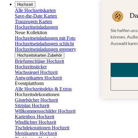
Hochzeit
Alle Hochzeitskarten
Da
Save-the-Date Karten
Trauzeugen Karten
Hochzeitseinladungen
Sie helfen uns
Neue Kollektion
können. Außer
Hochzeitseinladungen mit Foto
Auswahl kanns
Hochzeitseinladungen schlicht
Hochzeitseinladungen greenery
Hochzeitskarten Zubehör
Briefumschläge Hochzeit
Hochzeitssticker
Wachssiegel Hochzeit
Antwortkarten Hochzeit
Eventplattform
Alle Hochzeitsdeko & Extras
Hochzeitsdekorationen
Gästebücher Hochzeit
Sitzplan Hochzeit
Willkommensschilder Hochzeit
Kartenbox Hochzeit
Windlichter Hochzeit
Tischdekorationen Hochzeit
Menükarten Hochzeit