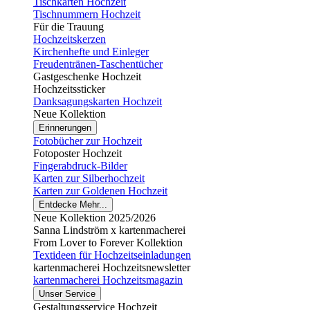
Tischkarten Hochzeit
Tischnummern Hochzeit
Für die Trauung
Hochzeitskerzen
Kirchenhefte und Einleger
Freudentränen-Taschentücher
Gastgeschenke Hochzeit
Hochzeitssticker
Danksagungskarten Hochzeit
Neue Kollektion
Erinnerungen
Fotobücher zur Hochzeit
Fotoposter Hochzeit
Fingerabdruck-Bilder
Karten zur Silberhochzeit
Karten zur Goldenen Hochzeit
Entdecke Mehr...
Neue Kollektion 2025/2026
Sanna Lindström x kartenmacherei
From Lover to Forever Kollektion
Textideen für Hochzeitseinladungen
kartenmacherei Hochzeitsnewsletter
kartenmacherei Hochzeitsmagazin
Unser Service
Gestaltungsservice Hochzeit